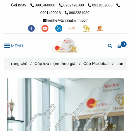
Gọi ngay
0901460008
0909491080
0931852008
0901400018
0902381080
lienhe@tannhatminh.com
0
MENU
Trang chủ
/
Cúp lưu niệm theo giải
/
Cúp Pickleball
/
Làm - M