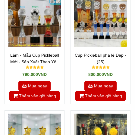
Làm - Mẫu Cúp Pickleball
Cúp Pickleball pha lê Đẹp -
Mới - Sản Xuất Theo Yêu
(25)
Cầu
790.000VND
800.000VND
Mua ngay
Mua ngay
Thêm vào giỏ hàng
Thêm vào giỏ hàng