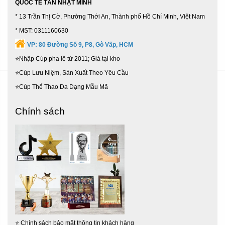
QUỐC TẾ TÂN NHẬT MINH
Nhà Bè,
63 Tỉnh Thành
...
* 13 Trần Thị Cờ, Phường Thới An, Thành phố Hồ Chí Minh, Việt Nam
* MST: 0311160630
VP:
80 Đường Số 9, P8, Gò Vấp, HCM
⭐Nhập Cúp pha lê từ 2011; Giá tại kho
⭐Cúp Lưu Niệm, Sản Xuất Theo Yêu Cầu
⭐Cúp Thể Thao Da Dạng Mẫu Mã
Chính sách
⭐
Chính sách bảo mật thông tin khách hàng