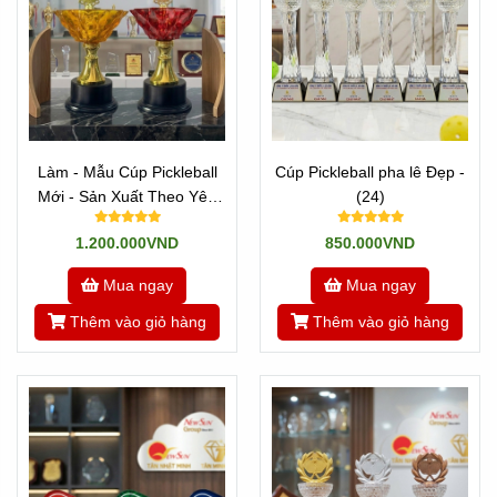
Làm - Mẫu Cúp Pickleball
Cúp Pickleball pha lê Đẹp -
Mới - Sản Xuất Theo Yêu
(24)
Cầu (20)
1.200.000VND
850.000VND
Mua ngay
Mua ngay
Thêm vào giỏ hàng
Thêm vào giỏ hàng