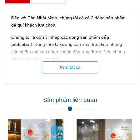
Đến với Tân Nhật Minh, chúng tôi có cả 2 dòng sản phẩm
để quí khách lựa chọn.
Chúng tôi là đơn vị nhập các dòng sản phẩm
cúp
pickleball
. Đồng thời là xưởng sản xuất trực tiếp những
sản phẩm mà cúp nhập không đáp ứng được. Nên chúng
tôi có giá hợp lý, rẻ nhất
Xem tất cả
Vơi hơn 15 năm trong nghề, chúng tôi tự hào là đơn vị có
mặt mọi sự kiện trong cả nước!
TOP MẪU CÚP
Sản phẩm liên quan
PICKLEBALL ĐẸP - CÒN
>500 MẪU TẠI KHO