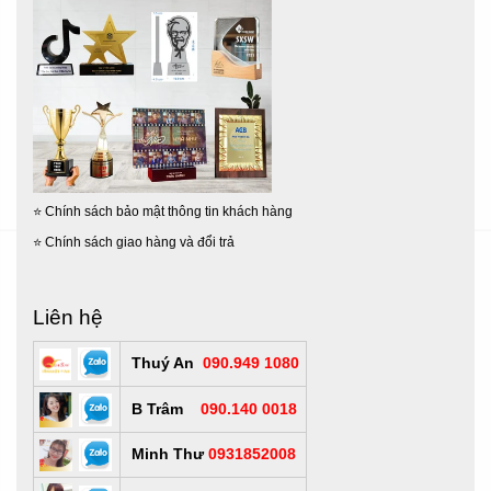
⭐
Chính sách bảo mật thông tin khách hàng
⭐
Chính sách giao hàng và đổi trả
Liên hệ
Thuý An
090.949 1080
B Trâm
090.140 0018
Minh Thư
0931852008