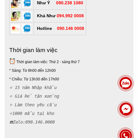
Như Ý
090.238 1080
Cúp vinh danh gỗ:
Mang phong cách cổ điển, trang trọng,
Khả Như
094.992 0008
thích hợp cho các sự kiện cấp cao, cơ quan nhà nước hay
tri ân đối tác.
Hotline
090.146 0008
Thời gian làm việc
Thời gian làm việc: Thứ 2 - sáng thứ 7
* Sáng: Từ 8h00 đến 12h00
*
Chiều: Từ 13h30 đến 17h00
⭐ 15 năm Nhập khẩu
⭐ Giá Rẻ tận xưởng
⭐ Làm theo yêu cầu
⭐1000 mẫu tại kho
☎️Zalo:090.146.000
8