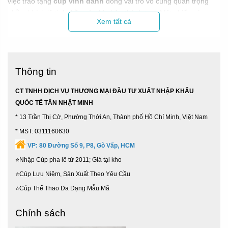
việc trao tặng
cúp vinh danh
đóng vai trò vô cùng quan trọng
nhằm khích lệ tinh thần và ghi nhận thành tựu. Một chiếc cúp
Xem tất cả
được thiết kế tinh xảo, chất lượng sẽ nâng tầm giá trị thương hiệu
cho buổi lễ.
1. Các Dòng Cúp Vinh Danh Được Đặt Làm Nhiều
Nhất
Thông tin
Để chọn được mẫu biểu trưng vinh danh phù hợp, quý khách
hàng có thể tham khảo các dòng sản phẩm thế mạnh tại
Tân
CT TNHH DỊCH VỤ THƯƠNG MẠI ĐẦU TƯ XUẤT NHẬP KHẨU
Nhật Minh
:
QUỐC TẾ TÂN NHẬT MINH
Cúp vinh danh pha lê:
Mang vẻ đẹp trong suốt, tán sắc
* 13 Trần Thị Cờ, Phường Thới An, Thành phố Hồ Chí Minh, Việt Nam
ánh sáng rực rỡ, tượng trưng cho sự minh bạch và thành
* MST: 0311160630
quả cao quý.
VP:
80 Đường Số 9, P8, Gò Vấp, HCM
⭐Nhập Cúp pha lê từ 2011; Giá tại kho
⭐Cúp Lưu Niệm, Sản Xuất Theo Yêu Cầu
⭐Cúp Thể Thao Da Dạng Mẫu Mã
Chính sách