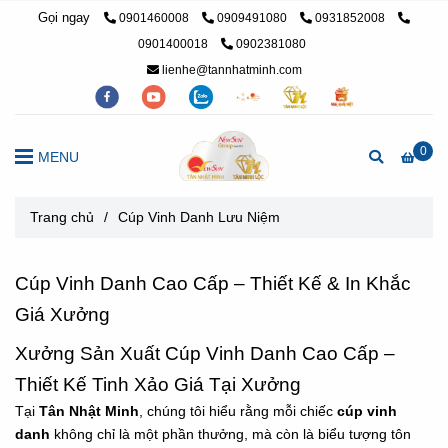
Gọi ngay
0901460008
0909491080
0931852008
0901400018
0902381080
lienhe@tannhatminh.com
0
MENU
Trang chủ
/
Cúp Vinh Danh Lưu Niệm
Cúp Vinh Danh Cao Cấp – Thiết Kế & In Khắc
Giá Xưởng
Xưởng Sản Xuất Cúp Vinh Danh Cao Cấp –
Thiết Kế Tinh Xảo Giá Tại Xưởng
Tại
Tân Nhật Minh
, chúng tôi hiểu rằng mỗi chiếc
cúp vinh
danh
không chỉ là một phần thưởng, mà còn là biểu tượng tôn