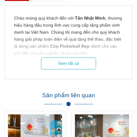
Chào mừng quý khách đến với
Tân Nhật Minh
, thương
hiệu hàng đầu trong lĩnh vực cung cấp tặng phẩm vinh
danh tại Việt Nam. Chúng tôi mang đến cho quý khách
hàng giải pháp toàn diện về quà tặng thể thao, đặc biệt
là dòng sản phẩm
Cúp Pickleball Đẹp
dành cho các
giải đấu chuyên nghiệp và phong trào.
Xem tất cả
Tại Tân Nhật Minh, chúng tôi tự hào sở hữu cả hai thế
mạnh: vừa là đơn vị nhập khẩu trực tiếp các dòng
Cúp
Pickleball Đẹp
từ nước ngoài, vừa là xưởng sản xuất
trực tiếp tại Việt Nam. Điều này giúp chúng tôi linh hoạt
đáp ứng mọi ngân sách và yêu cầu khắt khe của khách
Sản phẩm liên quan
hàng với mức giá rẻ nhất thị trường.