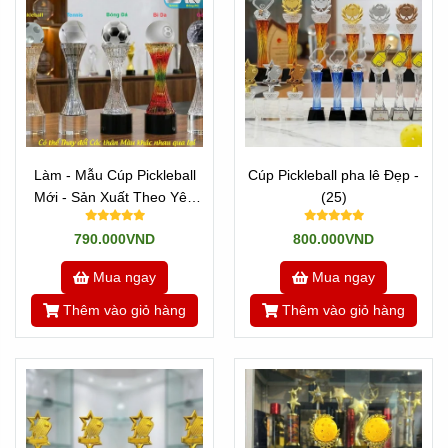
Làm - Mẫu Cúp Pickleball
Cúp Pickleball pha lê Đẹp -
Mới - Sản Xuất Theo Yêu
(25)
Cầu
790.000VND
800.000VND
Mua ngay
Mua ngay
Thêm vào giỏ hàng
Thêm vào giỏ hàng