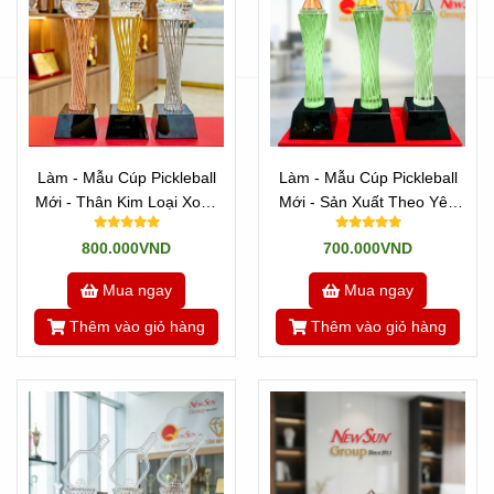
trang trí đẳng cấp trong tủ kính của người chiến thắng.
Làm - Mẫu Cúp Pickleball
Làm - Mẫu Cúp Pickleball
Mới - Thân Kim Loại Xoắn
Mới - Sản Xuất Theo Yêu
Sợi
Cầu (15)
800.000VND
700.000VND
Mua ngay
Mua ngay
Thêm vào giỏ hàng
Thêm vào giỏ hàng