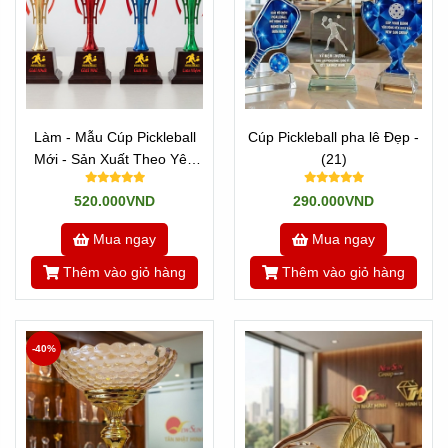
Làm - Mẫu Cúp Pickleball
Cúp Pickleball pha lê Đẹp -
Mới - Sản Xuất Theo Yêu
(21)
Cầu (18)
520.000VND
290.000VND
Mua ngay
Mua ngay
Thêm vào giỏ hàng
Thêm vào giỏ hàng
-40%