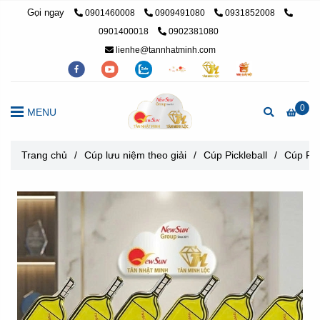
Gọi ngay
0901460008
0909491080
0931852008
0901400018
0902381080
lienhe@tannhatminh.com
0
MENU
Trang chủ
/
Cúp lưu niệm theo giải
/
Cúp Pickleball
/
Cúp Pic