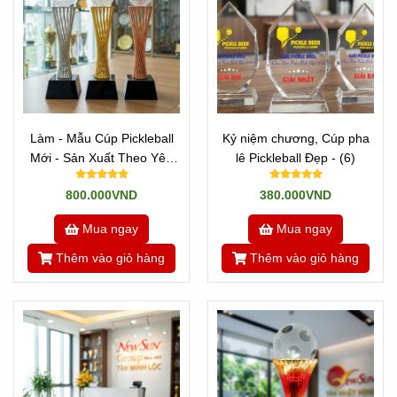
Làm - Mẫu Cúp Pickleball
Kỷ niệm chương, Cúp pha
Mới - Sản Xuất Theo Yêu
lê Pickleball Đẹp - (6)
Cầu (9)
800.000VND
380.000VND
Mua ngay
Mua ngay
Thêm vào giỏ hàng
Thêm vào giỏ hàng
Địa Chỉ Sản Xuất Cúp Pickleball Đẹp Uy