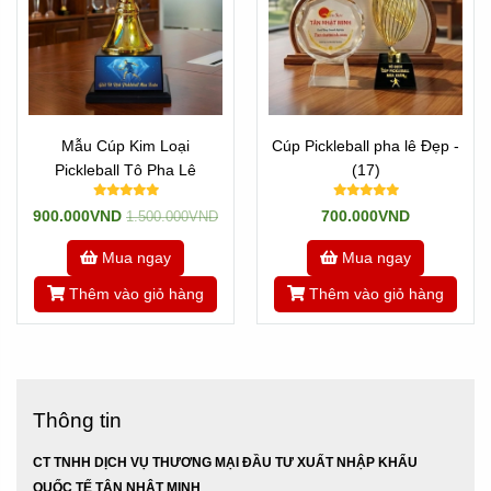
Mẫu Cúp Kim Loại
Cúp Pickleball pha lê Đẹp -
Pickleball Tô Pha Lê
(17)
900.000VND
700.000VND
1.500.000VND
Mua ngay
Mua ngay
Thêm vào giỏ hàng
Thêm vào giỏ hàng
Thông tin
CT TNHH DỊCH VỤ THƯƠNG MẠI ĐẦU TƯ XUẤT NHẬP KHẨU
QUỐC TẾ TÂN NHẬT MINH