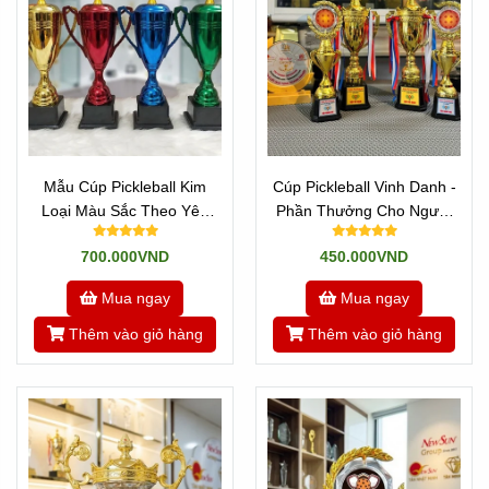
Mẫu Cúp Pickleball Kim
Cúp Pickleball Vinh Danh -
Loại Màu Sắc Theo Yêu
Phần Thưởng Cho Người
Cầu
Xuất Sắc
700.000VND
450.000VND
Mua ngay
Mua ngay
Thêm vào giỏ hàng
Thêm vào giỏ hàng
TOP CÁC MẪU CÚP PICKLEBALL
ĐẸP CAO CẤP NHẤT 2024
Tại Sao Nên Chọn Mua Cúp Pickleball
Đẹp Tại Tân Nhật Minh?