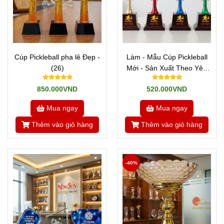
Cúp Pickleball pha lê Đẹp -
Làm - Mẫu Cúp Pickleball
(26)
Mới - Sản Xuất Theo Yêu
Cầu (18)
850.000VND
520.000VND
Mua ngay
Mua ngay
Thêm vào giỏ hàng
Thêm vào giỏ hàng
-40%