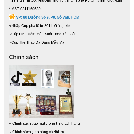
* 13 Trần Thị Cờ, Phường Thới An, Thành phố Hồ Chí Minh, Việt Nam
* MST: 0311160630
VP:
80 Đường Số 9, P8, Gò Vấp, HCM
⭐Nhập Cúp pha lê từ 2011; Giá tại kho
⭐Cúp Lưu Niệm, Sản Xuất Theo Yêu Cầu
⭐Cúp Thể Thao Da Dạng Mẫu Mã
Chính sách
⭐
Chính sách bảo mật thông tin khách hàng
⭐
Chính sách giao hàng và đổi trả