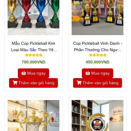
Mẫu Cúp Pickleball Kim
Cúp Pickleball Vinh Danh -
Loại Màu Sắc Theo Yêu
Phần Thưởng Cho Người
Cầu
Xuất Sắc
700.000VND
450.000VND
Mua ngay
Mua ngay
Thêm vào giỏ hàng
Thêm vào giỏ hàng
TOP CÁC MẪU CÚP PICKLEBALL
ĐẸP CAO CẤP NHẤT 2024
Tại Sao Nên Chọn Mua Cúp Pickleball
Đẹp Tại Tân Nhật Minh?