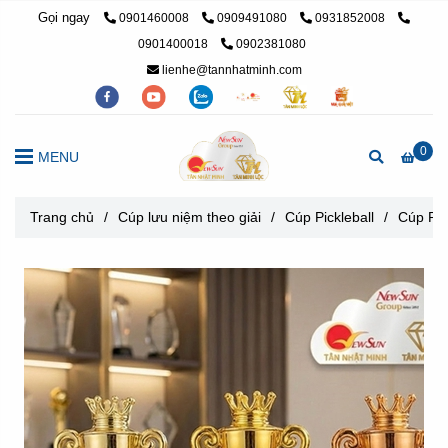
Gọi ngay
0901460008
0909491080
0931852008
0901400018
0902381080
lienhe@tannhatminh.com
0
MENU
Trang chủ
/
Cúp lưu niệm theo giải
/
Cúp Pickleball
/
Cúp Pic