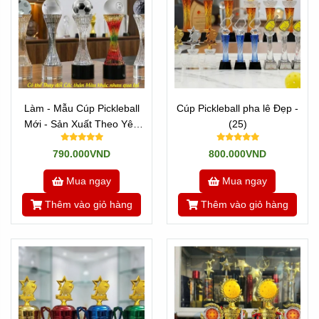
Làm - Mẫu Cúp Pickleball
Cúp Pickleball pha lê Đẹp -
Mới - Sản Xuất Theo Yêu
(25)
Cầu
790.000VND
800.000VND
Mua ngay
Mua ngay
Thêm vào giỏ hàng
Thêm vào giỏ hàng