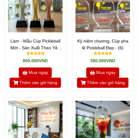
Làm - Mẫu Cúp Pickleball
Kỷ niệm chương, Cúp pha
Mới - Sản Xuất Theo Yêu
lê Pickleball Đẹp - (6)
Cầu (9)
800.000VND
380.000VND
Mua ngay
Mua ngay
Thêm vào giỏ hàng
Thêm vào giỏ hàng
Địa Chỉ Sản Xuất Cúp Pickleball Đẹp Uy
Tín Toàn Quốc