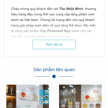
Chào mừng quý khách đến với
Tân Nhật Minh
, thương
hiệu hàng đầu trong lĩnh vực cung cấp tặng phẩm vinh
danh tại Việt Nam. Chúng tôi mang đến cho quý khách
hàng giải pháp toàn diện về quà tặng thể thao, đặc biệt
là dòng sản phẩm
Cúp Pickleball Đẹp
dành cho các
giải đấu chuyên nghiệp và phong trào.
Xem tất cả
Tại Tân Nhật Minh, chúng tôi tự hào sở hữu cả hai thế
mạnh: vừa là đơn vị nhập khẩu trực tiếp các dòng
Cúp
Pickleball Đẹp
từ nước ngoài, vừa là xưởng sản xuất
trực tiếp tại Việt Nam. Điều này giúp chúng tôi linh hoạt
đáp ứng mọi ngân sách và yêu cầu khắt khe của khách
Sản phẩm liên quan
hàng với mức giá rẻ nhất thị trường.