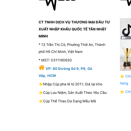
CT TNHH DỊCH VỤ THƯƠNG MẠI ĐẦU TƯ
XUẤT NHẬP KHẨU QUỐC TẾ TÂN NHẬT
MINH
* 13 Trần Thị Cờ, Phường Thới An, Thành
phố Hồ Chí Minh, Việt Nam
* MST: 0311160630
VP:
80 Đường Số 9, P8, Gò
Vấp, HCM
⭐
Chí
hàng
⭐Nhập Cúp pha lê từ 2011; Giá tại kho
⭐
Chí
⭐Cúp Lưu Niệm, Sản Xuất Theo Yêu Cầu
⭐Cúp Thể Thao Da Dạng Mẫu Mã