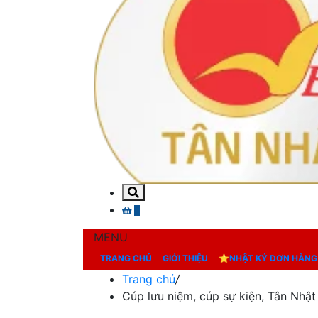
0
MENU
TRANG CHỦ
GIỚI THIỆU
⭐NHẬT KÝ ĐƠN HÀNG
Trang chủ
/
Cúp lưu niệm, cúp sự kiện, Tân Nhật