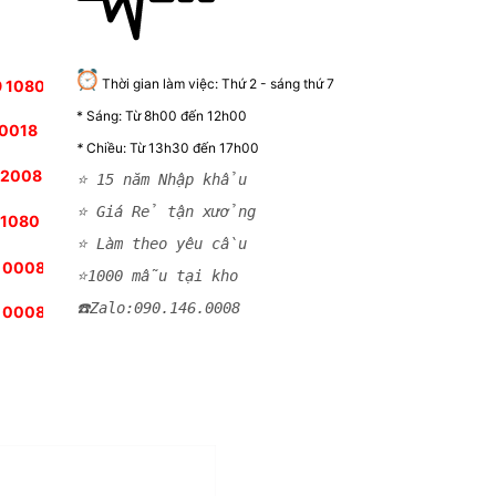
Thời gian làm việc: Thứ 2 - sáng thứ 7
 1080
* Sáng: Từ 8h00 đến 12h00
 0018
*
Chiều: Từ 13h30 đến 17h00
52008
⭐ 15 năm Nhập khẩu
⭐ Giá Rẻ tận xưởng
 1080
⭐ Làm theo yêu cầu
 0008
⭐1000 mẫu tại kho
☎️Zalo:090.146.000
8
 0008