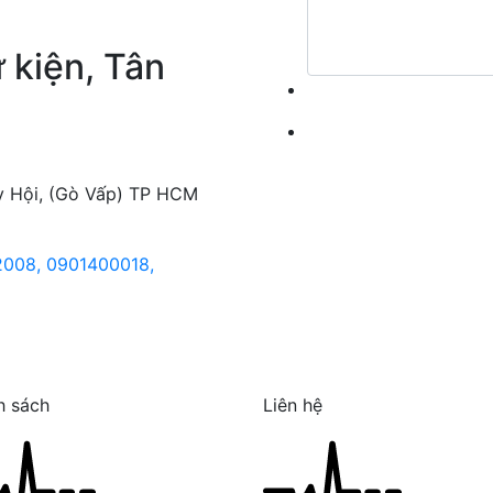
 kiện, Tân
ây Hội, (Gò Vấp) TP HCM
2008,
0901400018,
h sách
Liên hệ