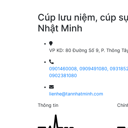
Cúp lưu niệm, cúp sự
Nhật Minh
VP KD: 80 Đường Số 9, P. Thông T
0901460008,
0909491080,
093185
0902381080
lienhe@tannhatminh.com
Thông tin
Chín