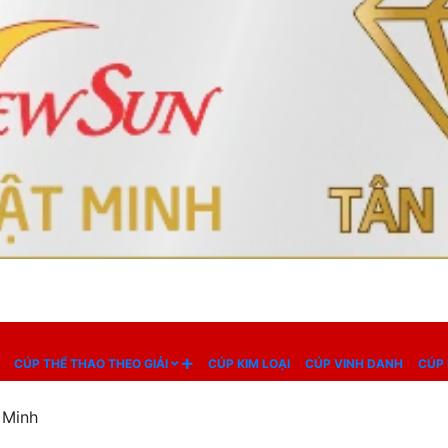
CÚP THỂ THAO THEO GIẢI
CÚP KIM LOẠI
CÚP VINH DANH
CÚP 
 Minh