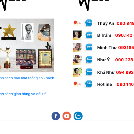
Thuý An
090.949
B Trâm
090.140
Minh Thư
09318
Như Ý
090.238
Khả Như
094.992
nh sách bảo mật thông tin khách
Hotline
090.146
nh sách giao hàng và đổi trả