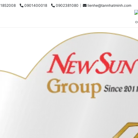
31852008
0901400018
0902381080
lienhe@tannhatminh.com