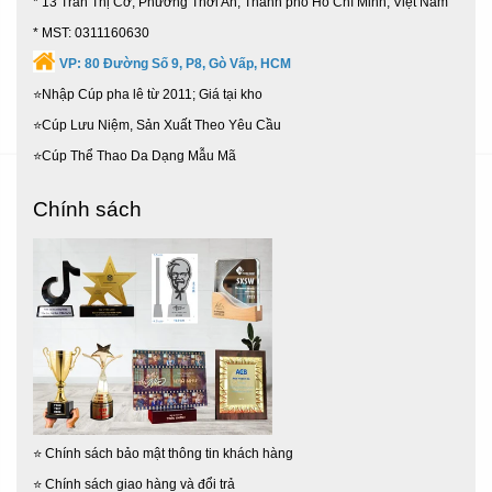
* 13 Trần Thị Cờ, Phường Thới An, Thành phố Hồ Chí Minh, Việt Nam
* MST: 0311160630
VP:
80 Đường Số 9, P8, Gò Vấp, HCM
⭐Nhập Cúp pha lê từ 2011; Giá tại kho
⭐Cúp Lưu Niệm, Sản Xuất Theo Yêu Cầu
⭐Cúp Thể Thao Da Dạng Mẫu Mã
Chính sách
⭐
Chính sách bảo mật thông tin khách hàng
⭐
Chính sách giao hàng và đổi trả