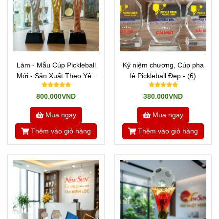
Làm - Mẫu Cúp Pickleball
Kỷ niệm chương, Cúp pha
Mới - Sản Xuất Theo Yêu
lê Pickleball Đẹp - (6)
Cầu (9)
800.000VND
380.000VND
Mua ngay
Mua ngay
Thêm vào giỏ hàng
Thêm vào giỏ hàng
Địa Chỉ Sản Xuất Cúp Pickleball Đẹp Uy
Tín Toàn Quốc