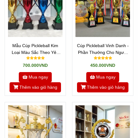
Mẫu Cúp Pickleball Kim
Cúp Pickleball Vinh Danh -
Loại Màu Sắc Theo Yêu
Phần Thưởng Cho Người
Cầu
Xuất Sắc
700.000VND
450.000VND
Mua ngay
Mua ngay
Thêm vào giỏ hàng
Thêm vào giỏ hàng
TOP CÁC MẪU CÚP PICKLEBALL
ĐẸP CAO CẤP NHẤT 2024
Tại Sao Nên Chọn Mua Cúp Pickleball
Đẹp Tại Tân Nhật Minh?