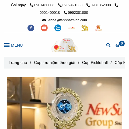
Gọi ngay
0901460008
0909491080
0931852008
0901400018
0902381080
lienhe@tannhatminh.com
0
MENU
Trang chủ
/
Cúp lưu niệm theo giải
/
Cúp Pickleball
/
Cúp Pic