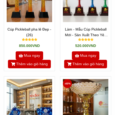
Cúp Pickleball pha lê Đẹp -
Làm - Mẫu Cúp Pickleball
(26)
Mới - Sản Xuất Theo Yêu
Cầu (18)
850.000VND
520.000VND
Mua ngay
Mua ngay
Thêm vào giỏ hàng
Thêm vào giỏ hàng
-40%