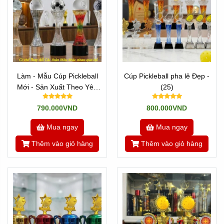
Làm - Mẫu Cúp Pickleball
Cúp Pickleball pha lê Đẹp -
Mới - Sản Xuất Theo Yêu
(25)
Cầu
790.000VND
800.000VND
Mua ngay
Mua ngay
Thêm vào giỏ hàng
Thêm vào giỏ hàng