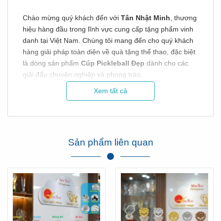
Chào mừng quý khách đến với
Tân Nhật Minh
, thương
hiệu hàng đầu trong lĩnh vực cung cấp tặng phẩm vinh
danh tại Việt Nam. Chúng tôi mang đến cho quý khách
hàng giải pháp toàn diện về quà tặng thể thao, đặc biệt
là dòng sản phẩm
Cúp Pickleball Đẹp
dành cho các
giải đấu chuyên nghiệp và phong trào.
Xem tất cả
Tại Tân Nhật Minh, chúng tôi tự hào sở hữu cả hai thế
mạnh: vừa là đơn vị nhập khẩu trực tiếp các dòng
Cúp
Pickleball Đẹp
từ nước ngoài, vừa là xưởng sản xuất
trực tiếp tại Việt Nam. Điều này giúp chúng tôi linh hoạt
đáp ứng mọi ngân sách và yêu cầu khắt khe của khách
Sản phẩm liên quan
hàng với mức giá rẻ nhất thị trường.