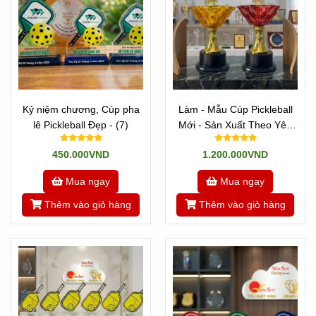
Kỷ niệm chương, Cúp pha
Làm - Mẫu Cúp Pickleball
lê Pickleball Đẹp - (7)
Mới - Sản Xuất Theo Yêu
Cầu (20)
450.000VND
1.200.000VND
Mua ngay
Mua ngay
Thêm vào giỏ hàng
Thêm vào giỏ hàng