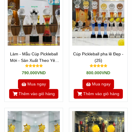
Làm - Mẫu Cúp Pickleball
Cúp Pickleball pha lê Đẹp -
Mới - Sản Xuất Theo Yêu
(25)
Cầu
790.000VND
800.000VND
Mua ngay
Mua ngay
Thêm vào giỏ hàng
Thêm vào giỏ hàng