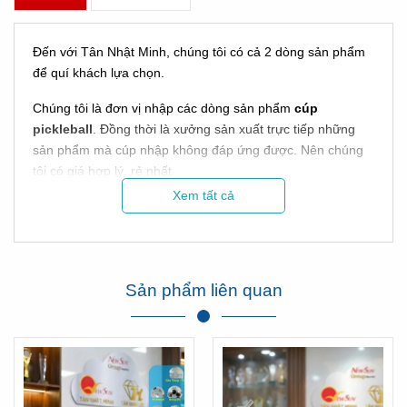
Đến với Tân Nhật Minh, chúng tôi có cả 2 dòng sản phẩm
để quí khách lựa chọn.
Chúng tôi là đơn vị nhập các dòng sản phẩm
cúp
pickleball
. Đồng thời là xưởng sản xuất trực tiếp những
sản phẩm mà cúp nhập không đáp ứng được. Nên chúng
tôi có giá hợp lý, rẻ nhất
Xem tất cả
Vơi hơn 15 năm trong nghề, chúng tôi tự hào là đơn vị có
mặt mọi sự kiện trong cả nước!
TOP MẪU CÚP
Sản phẩm liên quan
PICKLEBALL ĐẸP - CÒN
>500 MẪU TẠI KHO