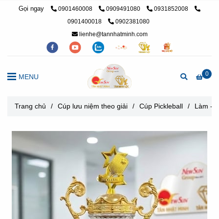
Gọi ngay
0901460008
0909491080
0931852008
0901400018
0902381080
lienhe@tannhatminh.com
0
MENU
Trang chủ
/
Cúp lưu niệm theo giải
/
Cúp Pickleball
/
Làm - M