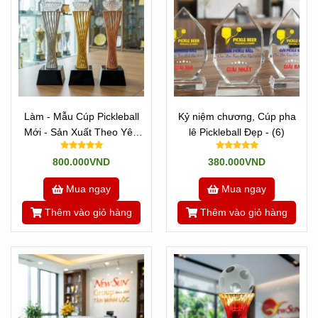
Làm - Mẫu Cúp Pickleball
Kỷ niệm chương, Cúp pha
Mới - Sản Xuất Theo Yêu
lê Pickleball Đẹp - (6)
Cầu (9)
800.000VND
380.000VND
Mua ngay
Mua ngay
Thêm vào giỏ hàng
Thêm vào giỏ hàng