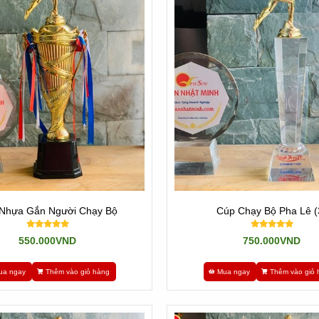
Nhựa Gắn Người Chạy Bộ
Cúp Chạy Bộ Pha Lê (
550.000VND
750.000VND
ua ngay
Thêm vào giỏ hàng
Mua ngay
Thêm vào giỏ 