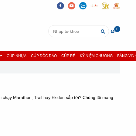
0
CÚP NHỰA
CÚP ĐỘC ĐÁO
CÚP RẺ
KỶ NIỆM CHƯƠNG
BẢNG VIN
 chạy Marathon, Trail hay Ekiden sắp tới? Chúng tôi mang