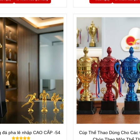
 đá pha lê nhập CAO CẤP -54
Cúp Thể Thao Dùng Cho Các G
Chóp Theo Môn Thể T