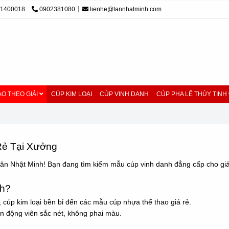
01400018
0902381080
lienhe@tannhatminh.com
O THEO GIẢI
CÚP KIM LOẠI
CÚP VINH DANH
CÚP PHA LÊ THỦY TINH
Rẻ Tại Xưởng
ân Nhật Minh! Bạn đang tìm kiếm mẫu cúp vinh danh đẳng cấp cho giải
nh?
 cúp kim loại bền bỉ đến các mẫu cúp nhựa thể thao giá rẻ.
vận động viên sắc nét, không phai màu.