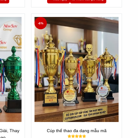
-6%
iải, Thay
Cúp thể thao đa dạng mẫu mã
hao