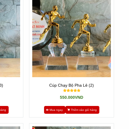
3)
Cúp Chạy Bộ Pha Lê (2)
550.000VND
hàng
Mua ngay
Thêm vào giỏ hàng