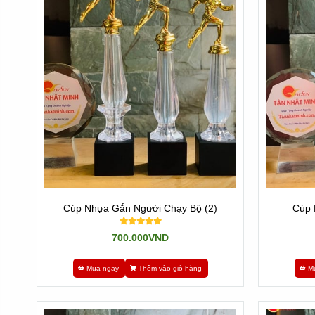
Cúp Nhựa Gắn Người Chạy Bộ (2)
Cúp 
700.000VND
Mua ngay
Thêm vào giỏ hàng
M