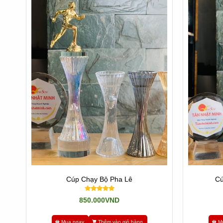
Cúp Chạy Bộ Pha Lê
Cú
850.000VND
Mua ngay
Thêm vào giỏ hàng
M