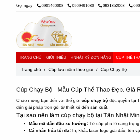
Gọi ngay
0901460008
0909491080
0931852008
09
TRANG CHỦ
GIỚI THIỆU
⭐NHẬT KÝ ĐƠN HÀNG
CÚP THỂ THA
Trang chủ
/
Cúp lưu niệm theo giải
/
Cúp Chạy Bộ
Cúp Chạy Bộ - Mẫu Cúp Thể Thao Đẹp, Giá 
Chào mừng bạn đến với thế giới
cúp chạy bộ
độc quyền tại T
đến giải pháp trọn gói từ thiết kế đến sản xuất.
Tại sao nên làm cúp chạy bộ tại Tân Nhật Mi
Mẫu mã dẫn đầu xu hướng:
Từ cúp pha lê sang trọng,
Cá nhân hóa tối đa:
In, khắc laser logo giải đấu, tên 