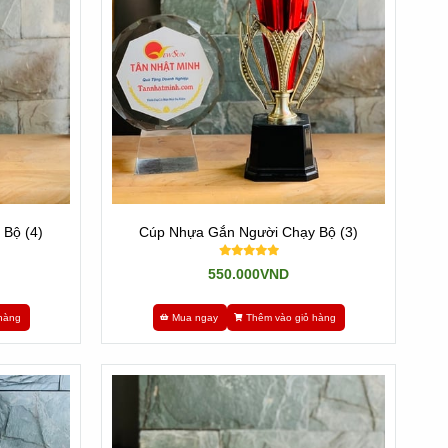
Bộ (4)
Cúp Nhựa Gắn Người Chạy Bộ (3)
550.000VND
hàng
Mua ngay
Thêm vào giỏ hàng