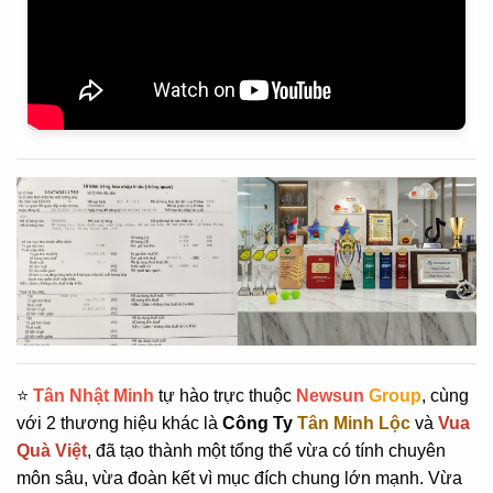
⭐
Tân Nhật Minh
tự hào trực thuộc
Newsun
Group
, cùng
với 2 thương hiệu khác là
Công Ty
Tân Minh Lộc
và
Vua
Quà Vi
ệt
, đã tạo thành một tổng thể vừa có tính chuyên
môn sâu, vừa đoàn kết vì mục đích chung lớn mạnh. Vừa