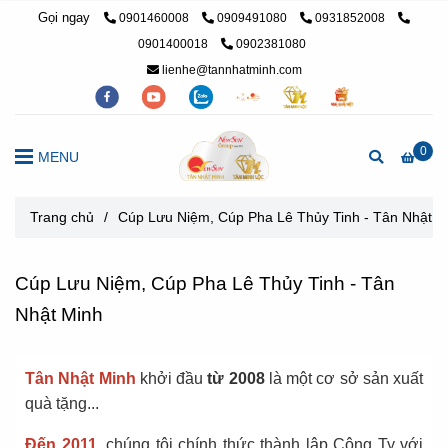
Gọi ngay
0901460008
0909491080
0931852008
0901400018
0902381080
lienhe@tannhatminh.com
0
MENU
Trang chủ
/
Cúp Lưu Niệm, Cúp Pha Lê Thủy Tinh - Tân Nhật M
Cúp Lưu Niệm, Cúp Pha Lê Thủy Tinh - Tân
Nhật Minh
Tân Nhật Minh
khởi đầu
từ 2008
là một cơ sở sản xuất
quà tặng...
Đến 2011
, chúng tôi chính thức thành lập Công Ty với