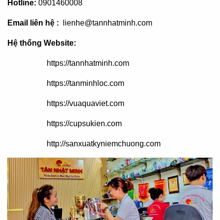
Hotline:
0901460008
Email liên hệ :
lienhe@tannhatminh.com
Hệ thống Website:
https://tannhatminh.com
https://tanminhloc.com
https://vuaquaviet.com
https://cupsukien.com
http://sanxuatkyniemchuong.com