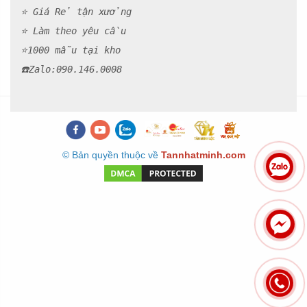
⭐ Giá Rẻ tận xưởng
⭐ Làm theo yêu cầu
⭐1000 mẫu tại kho
☎️Zalo:090.146.000
8
© Bản quyền thuộc về
Tannhatminh.com