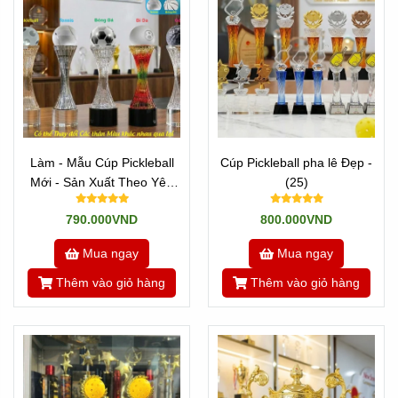
Làm - Mẫu Cúp Pickleball
Cúp Pickleball pha lê Đẹp -
Mới - Sản Xuất Theo Yêu
(25)
Cầu
790.000VND
800.000VND
Mua ngay
Mua ngay
Thêm vào giỏ hàng
Thêm vào giỏ hàng