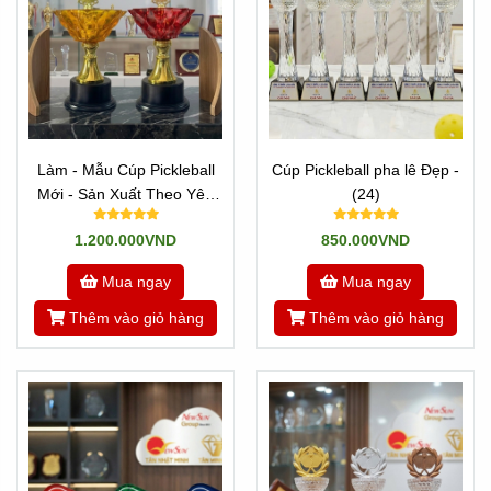
Làm - Mẫu Cúp Pickleball
Cúp Pickleball pha lê Đẹp -
Mới - Sản Xuất Theo Yêu
(24)
Cầu (20)
1.200.000VND
850.000VND
Mua ngay
Mua ngay
Thêm vào giỏ hàng
Thêm vào giỏ hàng