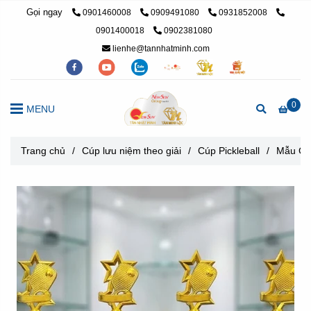
Gọi ngay
0901460008
0909491080
0931852008
0901400018
0902381080
lienhe@tannhatminh.com
0
MENU
Trang chủ
/
Cúp lưu niệm theo giải
/
Cúp Pickleball
/
Mẫu Cúp