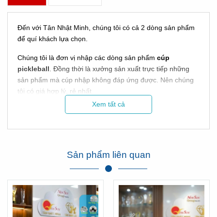
Đến với Tân Nhật Minh, chúng tôi có cả 2 dòng sản phẩm
để quí khách lựa chọn.
Chúng tôi là đơn vị nhập các dòng sản phẩm
cúp
pickleball
. Đồng thời là xưởng sản xuất trực tiếp những
sản phẩm mà cúp nhập không đáp ứng được. Nên chúng
tôi có giá hợp lý, rẻ nhất
Xem tất cả
Vơi hơn 15 năm trong nghề, chúng tôi tự hào là đơn vị có
mặt mọi sự kiện trong cả nước!
TOP MẪU CÚP
Sản phẩm liên quan
PICKLEBALL ĐẸP - CÒN
>500 MẪU TẠI KHO