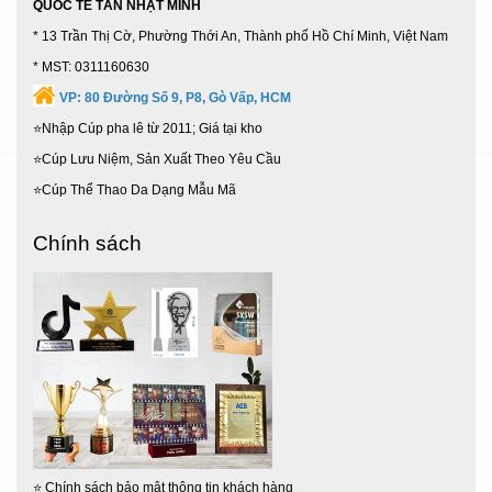
QUỐC TẾ TÂN NHẬT MINH
Nhà Bè,
63 Tỉnh Thành
...
* 13 Trần Thị Cờ, Phường Thới An, Thành phố Hồ Chí Minh, Việt Nam
* MST: 0311160630
VP:
80 Đường Số 9, P8, Gò Vấp, HCM
⭐Nhập Cúp pha lê từ 2011; Giá tại kho
⭐Cúp Lưu Niệm, Sản Xuất Theo Yêu Cầu
⭐Cúp Thể Thao Da Dạng Mẫu Mã
Chính sách
⭐
Chính sách bảo mật thông tin khách hàng