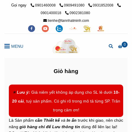
Gọi ngay
0901460008
0909491080
0931852008
0901400018
0902381080
lienhe@tannhatminh.com
0
MENU
Giỏ hàng
⭐
Lưu ý:
Giá niêm yết không áp dụng cho SL lẻ dưới
10-
20 cái
, tuỳ sản phẩm. Có ghi rõ trong mô tả từng SP. Trân
trọng cảm ơn!
Là Sản phẩm
cần Thiết kế
và
In ấn
trước khi giao, nên chức
năng
giỏ hàng chỉ để Lưu thông tin
dùng để liên lạc lại!