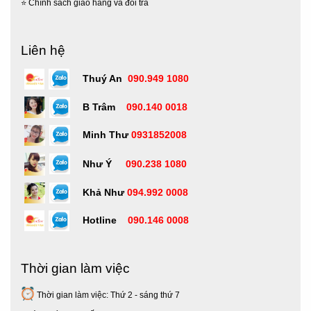
⭐
Chính sách giao hàng và đổi trả
Liên hệ
Thuý An
090.949 1080
B Trâm
090.140 0018
Minh Thư
0931852008
Như Ý
090.238 1080
Khả Như
094.992 0008
Hotline
090.146 0008
Thời gian làm việc
Thời gian làm việc: Thứ 2 - sáng thứ 7