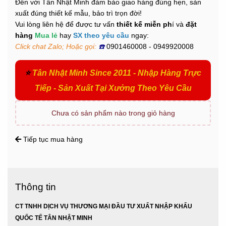
Đến với Tân Nhật Minh đảm bảo giao hàng đúng hẹn, sản
xuất đúng thiết kế mẫu, bảo trì trọn đời!
Vui lòng liên hệ để được tư vấn
thiết kế miễn ph
í và
đặt
hàng
Mua lẻ
hay
SX theo yêu cầu
ngay:
Click chat Zalo; Hoặc gọi:
☎️
0901460008
-
0949920008
⭐
Tân Nhật Minh Since 2011 - Nhập Hàng Trực
Tiếp - Sản Xuất Tại Xưởng Theo Yêu Cầu
Chưa có sản phẩm nào trong giỏ hàng
Tiếp tục mua hàng
Thông tin
CT TNHH DỊCH VỤ THƯƠNG MẠI ĐẦU TƯ XUẤT NHẬP KHẨU
QUỐC TẾ TÂN NHẬT MINH