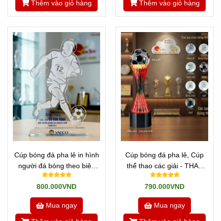
Thêm vào giỏ hàng
Thêm vào giỏ hàng
Cúp bóng đá pha lê in hình
Cúp bóng đá pha lê, Cúp
người đá bóng theo biên
thể thao các giải - THAY
dạng
QUẢ CẦU
800.000VND
790.000VND
Mua ngay
Mua ngay