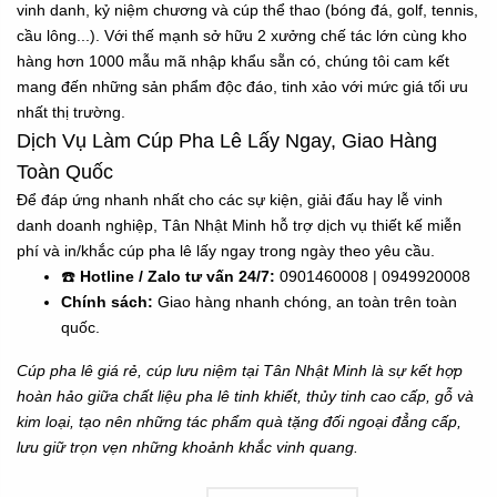
vinh danh, kỷ niệm chương và cúp thể thao (bóng đá, golf, tennis,
cầu lông...). Với thế mạnh sở hữu 2 xưởng chế tác lớn cùng kho
hàng hơn 1000 mẫu mã nhập khẩu sẵn có, chúng tôi cam kết
mang đến những sản phẩm độc đáo, tinh xảo với mức giá tối ưu
nhất thị trường.
Dịch Vụ Làm Cúp Pha Lê Lấy Ngay, Giao Hàng
Toàn Quốc
Để đáp ứng nhanh nhất cho các sự kiện, giải đấu hay lễ vinh
danh doanh nghiệp, Tân Nhật Minh hỗ trợ dịch vụ thiết kế miễn
phí và in/khắc cúp pha lê lấy ngay trong ngày theo yêu cầu.
☎️
Hotline / Zalo tư vấn 24/7:
0901460008 | 0949920008
Chính sách:
Giao hàng nhanh chóng, an toàn trên toàn
quốc.
Cúp pha lê giá rẻ, cúp lưu niệm tại Tân Nhật Minh là sự kết hợp
hoàn hảo giữa chất liệu pha lê tinh khiết, thủy tinh cao cấp, gỗ và
kim loại, tạo nên những tác phẩm quà tặng đối ngoại đẳng cấp,
lưu giữ trọn vẹn những khoảnh khắc vinh quang.