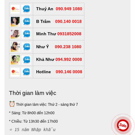
Thuý An
090.949 1080
B Trâm
090.140 0018
Minh Thư
0931852008
Như Ý
090.238 1080
Khả Như
094.992 0008
Hotline
090.146 0008
Thời gian làm việc
Thời gian làm việc: Thứ 2 - sáng thứ 7
* Sáng: Từ 8h00 đến 12h00
*
Chiều: Từ 13h30 đến 17h00
⭐ 15 năm Nhập khẩu