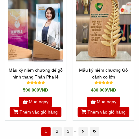
Mẫu kỷ niệm chương đế gỗ
Mẫu kỷ niệm chương Gỗ
hình thang Thân Pha lê
cành cọ lớn
590.000VND
480.000VND
Mua ngay
Mua ngay
Thêm vào giỏ hàng
Thêm vào giỏ hàng
...
1
2
3