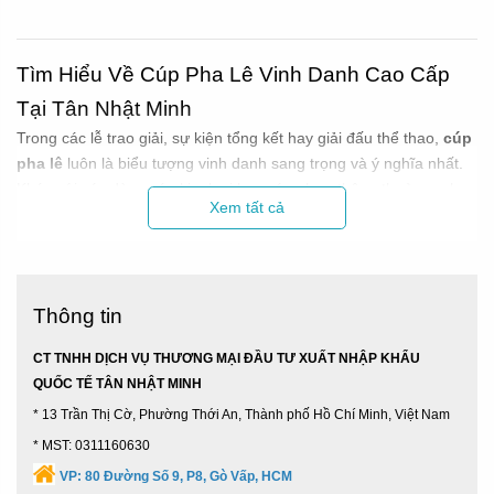
Tìm Hiểu Về Cúp Pha Lê Vinh Danh Cao Cấp
Tại Tân Nhật Minh
Trong các lễ trao giải, sự kiện tổng kết hay giải đấu thể thao,
cúp
pha lê
luôn là biểu tượng vinh danh sang trọng và ý nghĩa nhất.
Khác với các dòng cúp kim loại hay cúp nhựa thông thường, pha
Xem tất cả
lê mang vẻ đẹp tinh khiết, khả năng tán sắc ánh sáng lấp lánh,
đại diện cho sự nỗ lực và thành quả cao quý của người nhận.
1. Các Mẫu Cúp Pha Lê Được Nhập Khẩu & Chế
Tác Phổ Biến
Thông tin
Tại kho
Tân Nhật Minh
, quý khách có thể dễ dàng lựa chọn các
kiểu dáng biểu trưng pha lê đa dạng phù hợp cho từng mục đích:
CT TNHH DỊCH VỤ THƯƠNG MẠI ĐẦU TƯ XUẤT NHẬP KHẨU
Cúp pha lê ngôi sao:
Tượng trưng cho sự tỏa sáng, xuất
QUỐC TẾ TÂN NHẬT MINH
sắc vượt trội – Thích hợp làm cúp vinh danh nhân viên xuất
* 13 Trần Thị Cờ, Phường Thới An, Thành phố Hồ Chí Minh, Việt Nam
sắc, đại lý tiêu biểu.
* MST: 0311160630
VP:
80 Đường Số 9, P8, Gò Vấp, HCM