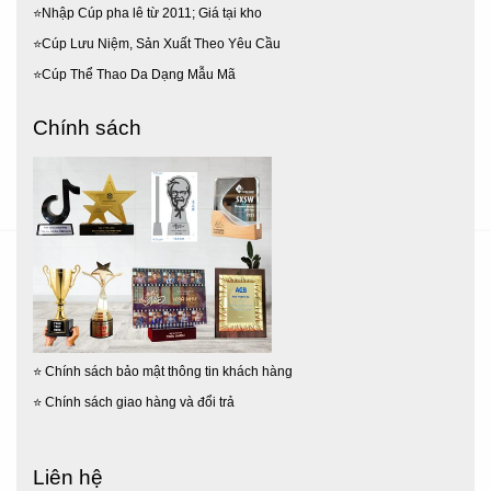
⭐Nhập Cúp pha lê từ 2011; Giá tại kho
⭐Cúp Lưu Niệm, Sản Xuất Theo Yêu Cầu
⭐Cúp Thể Thao Da Dạng Mẫu Mã
Chính sách
⭐
Chính sách bảo mật thông tin khách hàng
⭐
Chính sách giao hàng và đổi trả
Cúp pha lê ngọn lửa:
Biểu tượng cho nhiệt huyết, khát
vọng vươn lên – Thích hợp cho các phong trào thi đua, sự
Liên hệ
kiện doanh nghiệp.