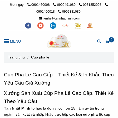
Gọi ngay
0901460008
0909491080
0931852008
0901400018
0902381080
lienhe@tannhatminh.com
0
MENU
Trang chủ
/
Cúp pha lê
Cúp Pha Lê Cao Cấp – Thiết Kế & In Khắc Theo
Yêu Cầu Giá Xưởng
Xưởng Sản Xuất Cúp Pha Lê Cao Cấp, Thiết Kế
Theo Yêu Cầu
Tân Nhật Minh
tự hào là đơn vị có hơn 15 năm uy tín trong
ngành sản xuất và nhập khẩu trực tiếp các loại
cúp pha lê
, cúp