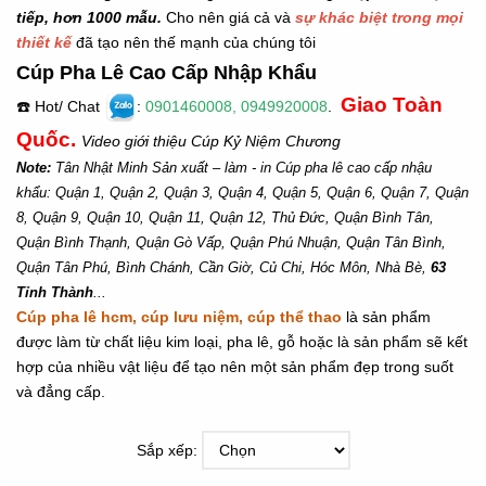
tiếp, hơn 1000 mẫu.
Cho nên giá cả và
sự khác biệt trong mọi
thiết kế
đã tạo nên thế mạnh của chúng tôi
Cúp Pha Lê Cao Cấp Nhập Khẩu
Giao Toàn
☎️ Hot/ Chat
:
0901460008
,
0949920008
.
Quốc.
Video giới thiệu Cúp Kỷ Niệm Chương
Note:
Tân Nhật Minh Sản xuất – làm - in Cúp pha lê cao cấp nhậu
khẩu: Quận 1, Quận 2, Quận 3, Quận 4, Quận 5, Quận 6, Quận 7, Quận
8, Quận 9, Quận 10, Quận 11, Quận 12, Thủ Đức, Quận Bình Tân,
Quận Bình Thạnh, Quận Gò Vấp, Quận Phú Nhuận, Quận Tân Bình,
Quận Tân Phú, Bình Chánh, Cần Giờ, Củ Chi, Hóc Môn, Nhà Bè,
63
Tỉnh Thành
...
Cúp pha lê hcm, cúp lưu niệm, cúp thể thao
là sản phẩm
được làm từ chất liệu kim loại, pha lê, gỗ hoặc là sản phẩm sẽ kết
hợp của nhiều vật liệu để tạo nên một sản phẩm đẹp trong suốt
và đẳng cấp.
Sắp xếp: