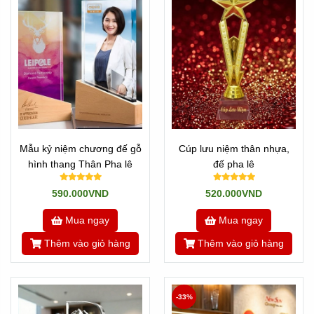
Mẫu kỷ niệm chương đế gỗ
Cúp lưu niệm thân nhựa,
hình thang Thân Pha lê
đế pha lê
590.000VND
520.000VND
Mua ngay
Mua ngay
Thêm vào giỏ hàng
Thêm vào giỏ hàng
-33%