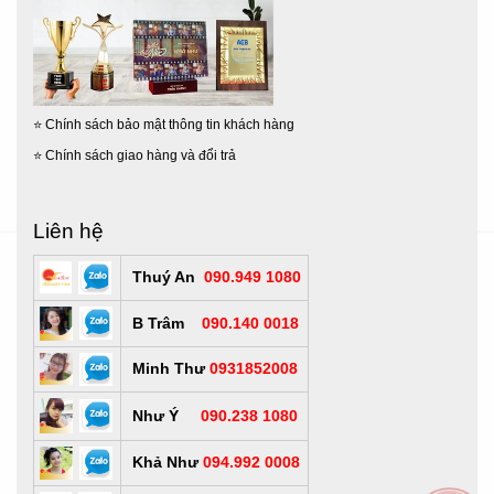
⭐
Chính sách bảo mật thông tin khách hàng
⭐
Chính sách giao hàng và đổi trả
Liên hệ
Thuý An
090.949 1080
B Trâm
090.140 0018
Minh Thư
0931852008
Như Ý
090.238 1080
Khả Như
094.992 0008