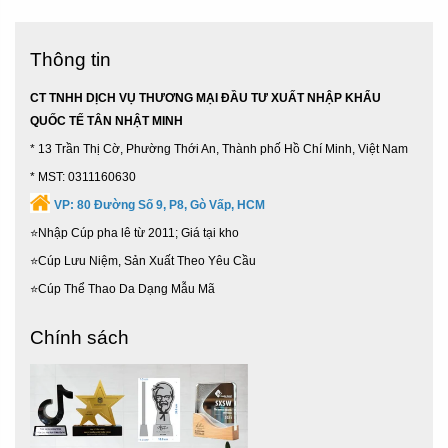
Thông tin
CT TNHH DỊCH VỤ THƯƠNG MẠI ĐẦU TƯ XUẤT NHẬP KHẨU
QUỐC TẾ TÂN NHẬT MINH
* 13 Trần Thị Cờ, Phường Thới An, Thành phố Hồ Chí Minh, Việt Nam
* MST: 0311160630
VP:
80 Đường Số 9, P8, Gò Vấp, HCM
⭐Nhập Cúp pha lê từ 2011; Giá tại kho
⭐Cúp Lưu Niệm, Sản Xuất Theo Yêu Cầu
⭐Cúp Thể Thao Da Dạng Mẫu Mã
Chính sách