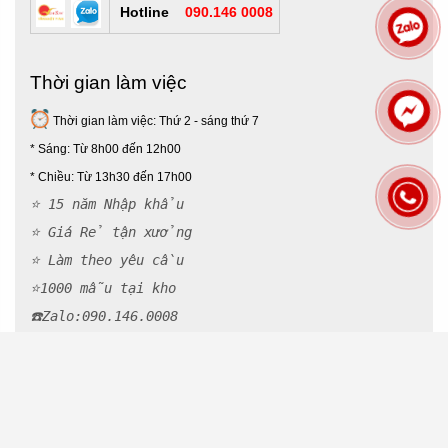
Hotline
090.146 0008
Thời gian làm việc
Thời gian làm việc: Thứ 2 - sáng thứ 7
* Sáng: Từ 8h00 đến 12h00
*
Chiều: Từ 13h30 đến 17h00
⭐ 15 năm Nhập khẩu
⭐ Giá Rẻ tận xưởng
⭐ Làm theo yêu cầu
⭐1000 mẫu tại kho
☎️Zalo:090.146.000
8
© Bản quyền thuộc về
Tannhatminh.com