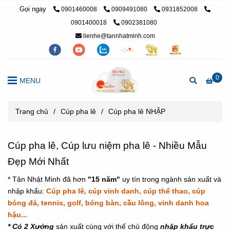
Gọi ngay
0901460008
0909491080
0931852008
0901400018
0902381080
lienhe@tannhatminh.com
0
MENU
Trang chủ
/
Cúp pha lê
/
Cúp pha lê NHẬP
Cúp pha lê, Cúp lưu niệm pha lê - Nhiều Mẫu
Đẹp Mới Nhất
* Tân Nhật Minh đã hơn
"15 năm"
uy tín trong ngành sản xuất và
nhập khẩu:
Cúp pha lê, cúp vinh danh, cúp thể thao, cúp
bóng đá, tennis, golf, bóng bàn, cầu lông, vinh danh hoa
hậu...
* Có 2 Xưởng
sản xuất cùng với thế chủ động
n
hập khẩu trực