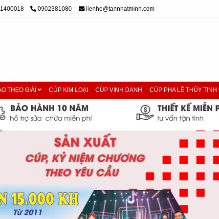
01400018
0902381080
lienhe@tannhatminh.com
O THEO GIẢI
CÚP KIM LOẠI
CÚP VINH DANH
CÚP PHA LÊ THỦY TINH