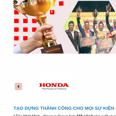
TẠO DỰNG THÀNH CÔNG CHO MỌI SỰ KIỆN -
* Tân Nhật Minh - Newsun Group hơn
"15 năm"
sản xuất và n