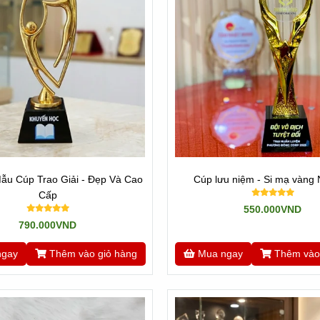
ẫu Cúp Trao Giải - Đẹp Và Cao
Cúp lưu niệm - Si mạ vàng
Cấp
550.000VND
790.000VND
ngay
Thêm vào giỏ hàng
Mua ngay
Thêm vào