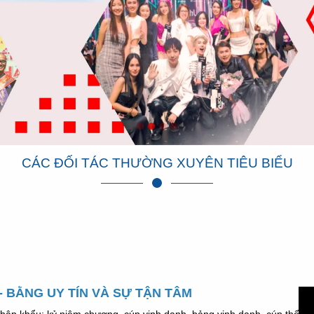
CÁC ĐỐI TÁC THƯỜNG XUYÊN TIÊU BIỂU
 BẰNG UY TÍN VÀ SỰ TẬN TÂM
hập khẩu: kỷ niệm chương, cúp vinh danh, bảng vinh danh, cúp thể