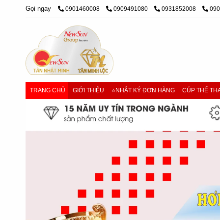
Gọi ngay
0901460008
0909491080
0931852008
09
TRANG CHỦ
GIỚI THIỆU
⭐NHẬT KÝ ĐƠN HÀNG
CÚP THỂ THA