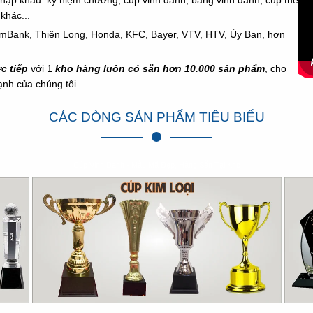
khác...
omBank, Thiên Long, Honda,
KFC,
Bayer, VTV, HTV, Ủy Ban, hơn
ực tiếp
với 1
kho hàng luôn có sẵn hơn 10.000 sản phẩm
, cho
mạnh của chúng tôi
CÁC DÒNG SẢN PHẨM TIÊU BIỂU
Cúp Vinh Danh - Mẫu Mã Đẹp, Hàng Sẵn Tại Kho