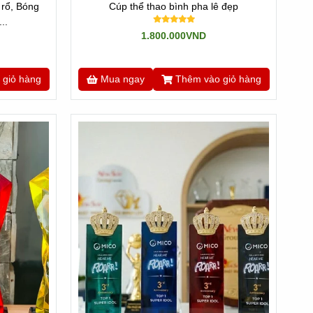
rổ, Bóng
Cúp thể thao bình pha lê đẹp
..
1.800.000VND
 giỏ hàng
Mua ngay
Thêm vào giỏ hàng