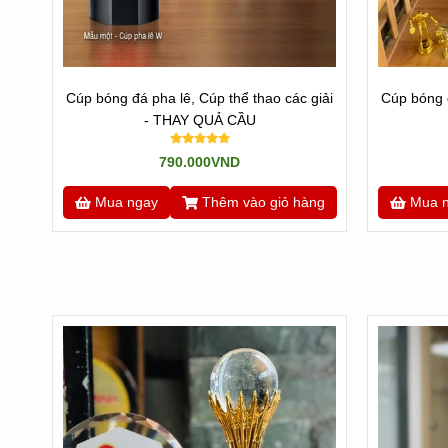
Cúp bóng đá pha lê, Cúp thể thao các giải
Cúp bóng đ
- THAY QUẢ CẦU
790.000VND
Mua ngay
Thêm vào giỏ hàng
Mua 