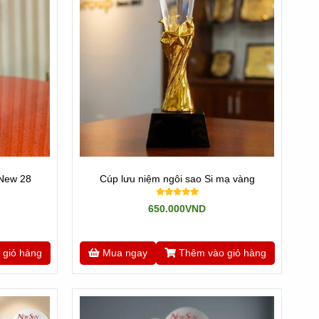
 New 28
Cúp lưu niệm ngôi sao Si mạ vàng
650.000VND
 giỏ hàng
Mua ngay
Thêm vào giỏ hàng