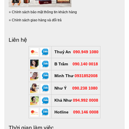
dần hình thành với cúp
pickleball vinh danh cho những tay
vợt xuất sắc nhất, giúp tập thể người chơi Pickleball càng
⭐
Chính sách bảo mật thông tin khách hàng
ngày càng sôi nổi và khó khăn hơn.
⭐
Chính sách giao hàng và đổi trả
Liên hệ
Thuý An
090.949 1080
B Trâm
090.140 0018
Minh Thư
0931852008
Như Ý
090.238 1080
Khả Như
094.992 0008
Hotline
090.146 0008
Thời gian làm việc