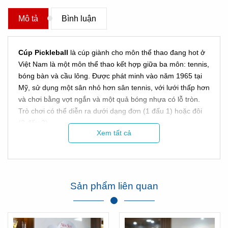
Mô tả
Bình luận
Cúp Pickleball
là cúp giành cho môn thể thao đang hot ở
Việt Nam là một môn thể thao kết hợp giữa ba môn: tennis,
bóng bàn và cầu lông. Được phát minh vào năm 1965 tại
Mỹ, sử dụng một sân nhỏ hơn sân tennis, với lưới thấp hơn
và chơi bằng vợt ngắn và một quả bóng nhựa có lỗ tròn.
Trò chơi có thể diễn ra dưới dạng đơn (1 đấu 1) hoặc đôi
(2 đấu 2).
Xem tất cả
TOP CÁC MẪU CÚP PICKLEBALL ĐẸP
Sản phẩm liên quan