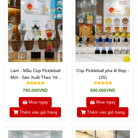
Làm - Mẫu Cúp Pickleball
Cúp Pickleball pha lê Đẹp -
Mới - Sản Xuất Theo Yêu
(25)
Cầu
790.000VND
800.000VND
Mua ngay
Mua ngay
Thêm vào giỏ hàng
Thêm vào giỏ hàng