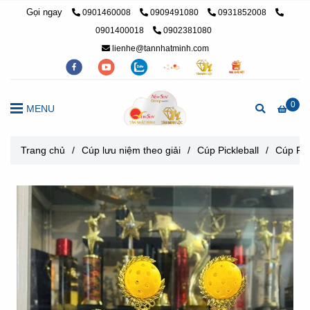
Gọi ngay
0901460008
0909491080
0931852008
0901400018
0902381080
lienhe@tannhatminh.com
0
MENU
Trang chủ
/
Cúp lưu niệm theo giải
/
Cúp Pickleball
/
Cúp Pic