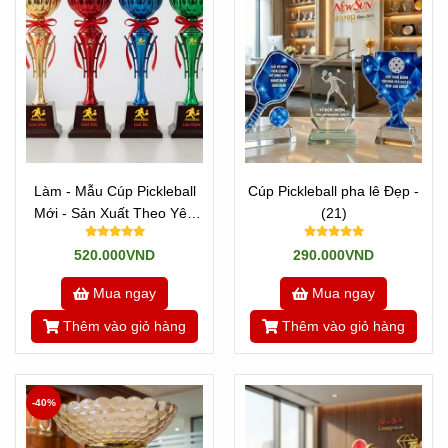
Làm - Mẫu Cúp Pickleball
Cúp Pickleball pha lê Đẹp -
Mới - Sản Xuất Theo Yêu
(21)
Cầu (18)
520.000VND
290.000VND
Mua ngay
Mua ngay
Thêm vào giỏ hàng
Thêm vào giỏ hàng
-40%
Xem thêm các mẫu khác ở đây như: