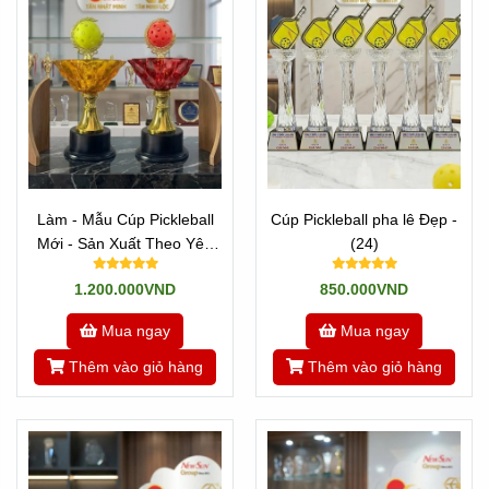
Làm - Mẫu Cúp Pickleball
Cúp Pickleball pha lê Đẹp -
Mới - Sản Xuất Theo Yêu
(24)
Cầu (20)
1.200.000VND
850.000VND
Mua ngay
Mua ngay
Thêm vào giỏ hàng
Thêm vào giỏ hàng