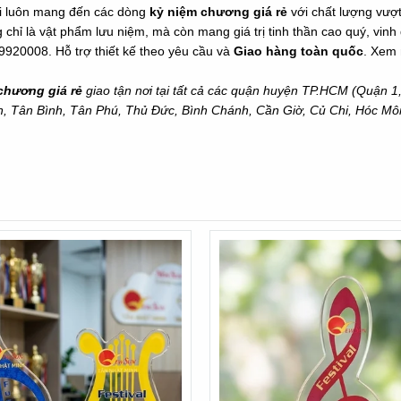
 tôi luôn mang đến các dòng
kỷ niệm chương giá rẻ
với chất lượng vượt 
chỉ là vật phẩm lưu niệm, mà còn mang giá trị tinh thần cao quý, vi
9920008
. Hỗ trợ thiết kế theo yêu cầu và
Giao hàng toàn quốc
. Xem
chương giá rẻ
giao tận nơi tại tất cả các quận huyện TP.HCM (Quận 
n, Tân Bình, Tân Phú, Thủ Đức, Bình Chánh, Cần Giờ, Củ Chi, Hóc M