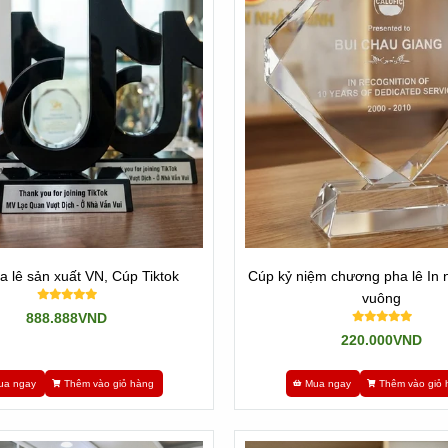
a lê sản xuất VN, Cúp Tiktok
Cúp kỷ niệm chương pha lê In
vuông
888.888VND
220.000VND
ua ngay
Thêm vào giỏ hàng
Mua ngay
Thêm vào giỏ 