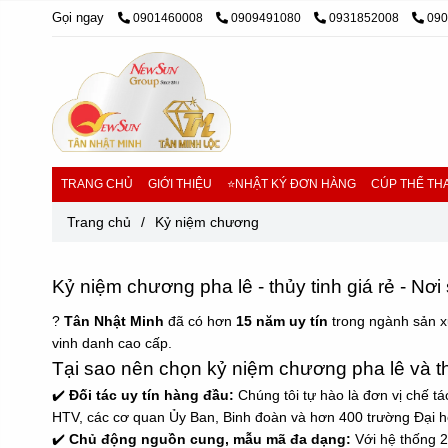
Gọi ngay
0901460008
0909491080
0931852008
09
TRANG CHỦ
GIỚI THIỆU
⭐NHẬT KÝ ĐƠN HÀNG
CÚP THỂ THA
Trang chủ
/
Kỷ niệm chương
Kỷ niệm chương pha lê - thủy tinh giá rẻ - Nơi 
?
Tân Nhật Minh
đã có hơn
15 năm uy tín
trong ngành sản x
vinh danh cao cấp.
Tại sao nên chọn kỷ niệm chương pha lê và th
✔️
Đối tác uy tín hàng đầu:
Chúng tôi tự hào là đơn vị chế 
HTV, các cơ quan Ủy Ban, Binh đoàn và hơn 400 trường Đại h
✔️
Chủ động nguồn cung, mẫu mã đa dạng:
Với hệ thống 2