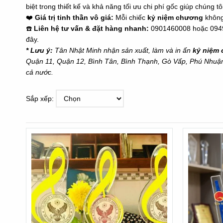
biệt trong thiết kế và khả năng tối ưu chi phí gốc giúp chúng
❤️
Giá trị tinh thần vô giá:
Mỗi chiếc
kỷ niệm chương
không 
☎️
Liên hệ tư vấn & đặt hàng nhanh:
0901460008
hoặc
094
đây.
* Lưu ý:
Tân Nhật Minh nhận sản xuất, làm và in ấn
kỷ niệm 
Quận 11, Quận 12, Bình Tân, Bình Thạnh, Gò Vấp, Phú Nhuậ
cả nước.
Sắp xếp: