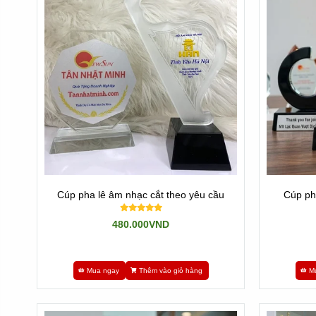
Cúp pha lê âm nhạc cắt theo yêu cầu
Cúp ph
480.000VND
Mua ngay
Thêm vào giỏ hàng
M