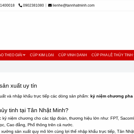
01400018
0902381080
lienhe@tannhatminh.com
O THEO GIẢI
CÚP KIM LOẠI
CÚP VINH DANH
CÚP PHA LÊ THỦY TINH
sản xuất uy tín
uất và nhập khẩu trực tiếp các dòng sản phẩm:
kỷ niệm chương pha 
ủy tinh tại Tân Nhật Minh?
tác kỷ niệm chương cho các tập đoàn, thương hiệu lớn như: FPT, Saco
ọc, Cao đẳng, Phổ thông trên cả nước.
 xưởng sản xuất quy mô lớn cùng lợi thế nhập khẩu trực tiếp, Tân N