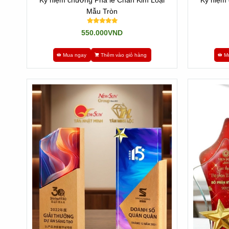
Kỷ niệm chương Pha lê Chân Kim Loại
Kỷ niệm 
Mẫu Tròn
550.000VND
Mua ngay
Thêm vào giỏ hàng
M