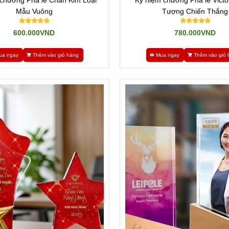
chương Pha lê Chân Kim Loại
Kỷ niệm chương Pha lê Victor
Mẫu Vuông
Tượng Chiến Thắng
600.000VND
780.000VND
ua ngay
Thêm vào giỏ hàng
Mua ngay
Thêm vào giỏ 