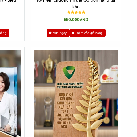
y - Biểu
Kỷ niệm chương Pha lê Gỗ tròn hàng tại
kho
550.000VND
hàng
Mua ngay
Thêm vào giỏ hàng