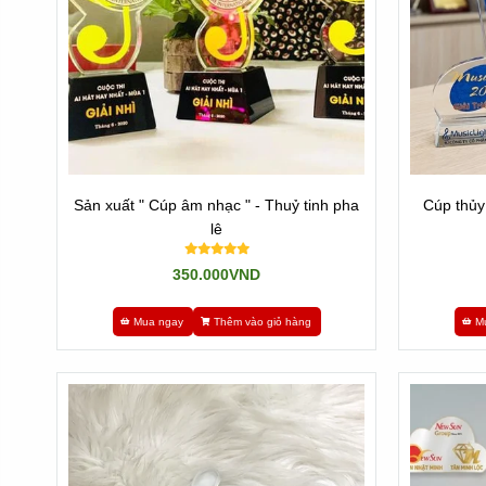
Sản xuất " Cúp âm nhạc " - Thuỷ tinh pha
Cúp thủy
lê
350.000VND
Mua ngay
Thêm vào giỏ hàng
M