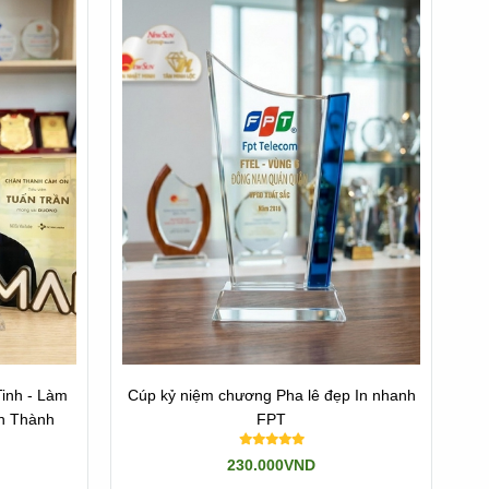
inh - Làm
Cúp kỷ niệm chương Pha lê đẹp In nhanh
i Trấn Thành
FPT
230.000VND