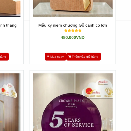
ình thang
Mẫu kỷ niệm chương Gỗ cành cọ lớn
480.000VND
hàng
Mua ngay
Thêm vào giỏ hàng