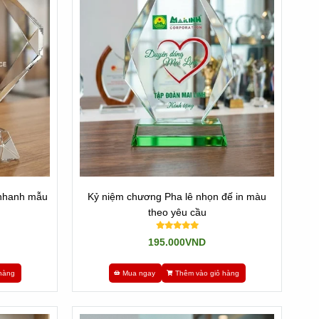
 nhanh mẫu
Kỷ niệm chương Pha lê nhọn đế in màu
theo yêu cầu
195.000VND
hàng
Mua ngay
Thêm vào giỏ hàng