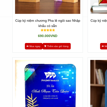
Cúp kỷ niệm chương Pha lê ngôi sao Nhập
Cúp kỷ niệ
khẩu có sẵn
690.000VND
Mua ngay
Thêm vào giỏ hàng
M