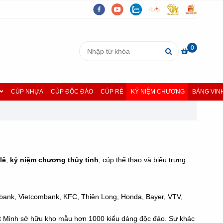
0
CÚP NHỰA
CÚP ĐỘC ĐÁO
CÚP RẺ
KỶ NIỆM CHƯƠNG
BẢNG VIN
lê
,
kỷ niệm chương thủy tinh
, cúp thể thao và biểu trưng
mbank, Vietcombank, KFC, Thiên Long, Honda, Bayer, VTV,
hật Minh sở hữu kho mẫu hơn 1000 kiểu dáng độc đáo. Sự khác