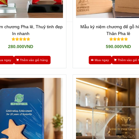
m chương Pha lê, Thuỷ tinh đẹp
Mẫu kỷ niệm chương đế gỗ h
In nhanh
Thân Pha lê
280.000VND
590.000VND
ua ngay
Thêm vào giỏ hàng
Mua ngay
Thêm vào giỏ 