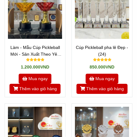
Làm - Mẫu Cúp Pickleball
Cúp Pickleball pha lê Đẹp -
Mới - Sản Xuất Theo Yêu
(24)
Cầu (20)
1.200.000VND
850.000VND
Mua ngay
Mua ngay
Thêm vào giỏ hàng
Thêm vào giỏ hàng