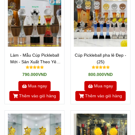
Làm - Mẫu Cúp Pickleball
Cúp Pickleball pha lê Đẹp -
Mới - Sản Xuất Theo Yêu
(25)
Cầu
790.000VND
800.000VND
Mua ngay
Mua ngay
Thêm vào giỏ hàng
Thêm vào giỏ hàng