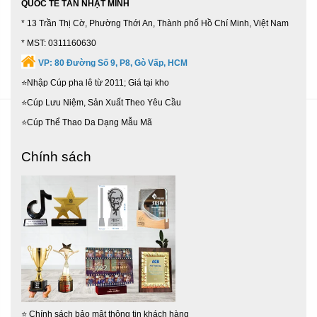
QUỐC TẾ TÂN NHẬT MINH
Nhà Bè,
63 Tỉnh Thành
...
* 13 Trần Thị Cờ, Phường Thới An, Thành phố Hồ Chí Minh, Việt Nam
* MST: 0311160630
VP:
80 Đường Số 9, P8, Gò Vấp, HCM
⭐Nhập Cúp pha lê từ 2011; Giá tại kho
⭐Cúp Lưu Niệm, Sản Xuất Theo Yêu Cầu
⭐Cúp Thể Thao Da Dạng Mẫu Mã
Chính sách
⭐
Chính sách bảo mật thông tin khách hàng