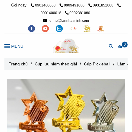
Gọi ngay
0901460008
0909491080
0931852008
0901400018
0902381080
lienhe@tannhatminh.com
0
MENU
Trang chủ
/
Cúp lưu niệm theo giải
/
Cúp Pickleball
/
Làm - M