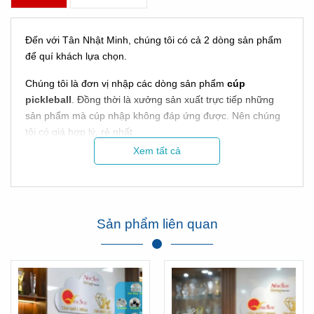
Đến với Tân Nhật Minh, chúng tôi có cả 2 dòng sản phẩm
để quí khách lựa chọn.
Chúng tôi là đơn vị nhập các dòng sản phẩm
cúp
pickleball
. Đồng thời là xưởng sản xuất trực tiếp những
sản phẩm mà cúp nhập không đáp ứng được. Nên chúng
tôi có giá hợp lý, rẻ nhất
Xem tất cả
Vơi hơn 15 năm trong nghề, chúng tôi tự hào là đơn vị có
mặt mọi sự kiện trong cả nước!
TOP MẪU CÚP
Sản phẩm liên quan
PICKLEBALL ĐẸP - CÒN
>500 MẪU TẠI KHO