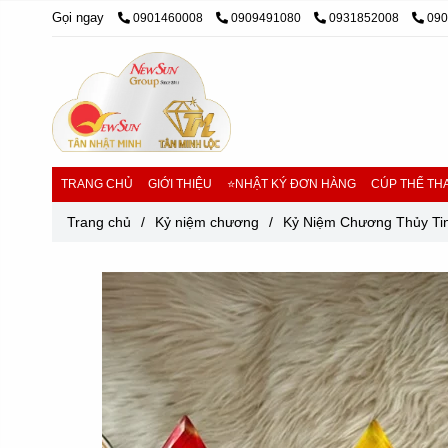
Gọi ngay
0901460008
0909491080
0931852008
09
TRANG CHỦ
GIỚI THIỆU
⭐NHẬT KÝ ĐƠN HÀNG
CÚP THỂ THA
Trang chủ
/
Kỷ niệm chương
/
Kỷ Niệm Chương Thủy Ti