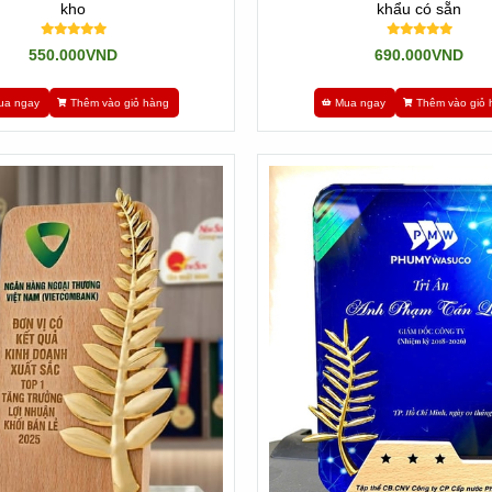
kho
khẩu có sẵn
550.000VND
690.000VND
ều quan trọng nhất là chọn một doanh nghiệp làm ra uy tín và chất lượ
ua ngay
Thêm vào giỏ hàng
Mua ngay
Thêm vào giỏ 
ệc mua sản xuất kỷ niệm chương lưu niệm trở nên đơn giản hơn bao giờ h
 nguồn cung ứng để đảm bảo rằng thành phẩm rốt cục giải quyết được
 làm kỷ niệm chương giá rẻ và uy tín, không nên bỏ qua việc nhận địn
á cả hợp lý.