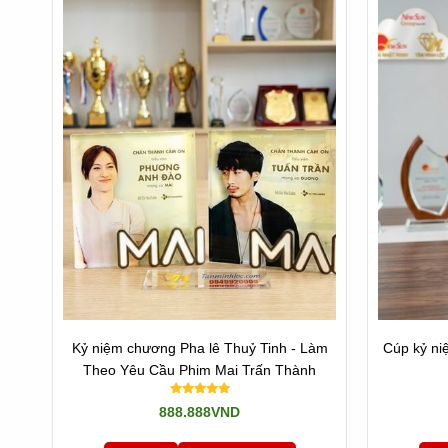
I. Lựa Chọn Kỷ Niệm Chương Lưu Niệm Cho Mục
- Khi bạn quyết định làm kỷ niệm chương lưu niệm, người
định cách thức chọn một món quà kỷ niệm ăn nhập với mụ
- Kỷ niệm chương có thể được xem như một món quà tuyệt v
dụng chúng trong cuộc sống hàng ngày.
II. Sự Quan Trọng Của Kỷ Niệm Chương
- Kỷ niệm chương có ý nghĩa sâu sắc trong cuộc sống tư n
quan trọng trong cuộc sống.
Kỷ niệm chương Pha lê Thuỷ Tinh - Làm
Cúp kỷ ni
- Một trong các yếu tố quan trọng khi đặt sản xuất kỷ niệ
Theo Yêu Cầu Phim Mai Trấn Thành
do vậy nhưng mà hy sinh chất lượng và uy tín.
888.888VND