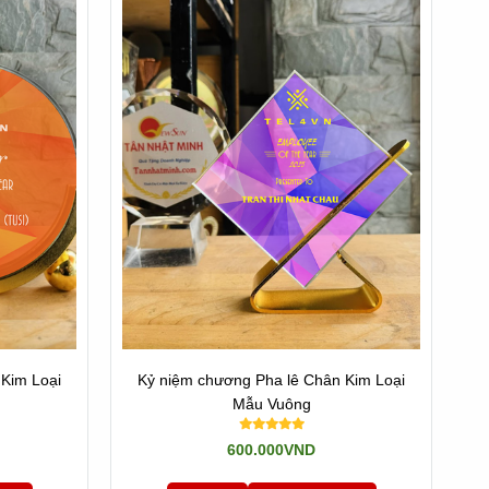
ày, chúng ta sẽ tò mò những lựa chọn bình thường và nhận
 chương là sự chọn lọc hoàn hảo và làm thế nào để tận
m những sự kiện quan trọng, và gắn kết với những người
Kim Loại
Kỷ niệm chương Pha lê Chân Kim Loại
mua cũng muốn chi tiền nhiều để có sản phẩm đẹp, mà đừng
Mẫu Vuông
600.000VND