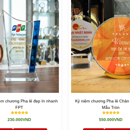
 Đích Gì
 mua sẽ đương đầu với nhiều chọn lựa không giống nhau. Trong đoạn n
c tiêu của KH.
ời cho nhiều dịp. Chúng ta sẽ tìm hiểu về những lý vì vì sao kỷ niệm
hân và tổ chức. Chúng ta sử dụng chúng để tôn vinh thành quả, kỷ niệ
ệm chương Pha lê đẹp In nhanh
Kỷ niệm chương Pha lê Chân 
m chương là giá cả và uy tín của nhà làm ra. không hề lúc nào người 
FPT
Mẫu Tròn
230.000VND
550.000VND
MẪU SANG CHẢNH GIÁ HẤP DẪN