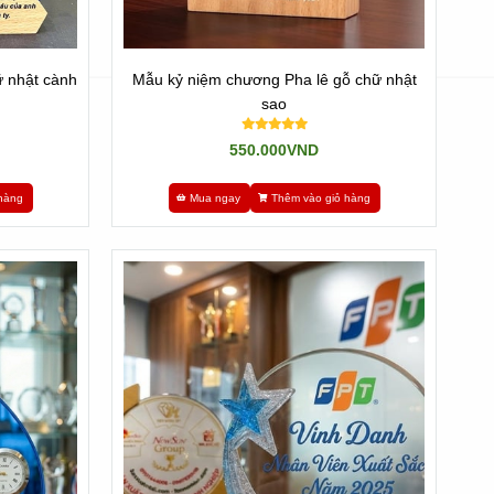
 nhật cành
Mẫu kỷ niệm chương Pha lê gỗ chữ nhật
sao
550.000VND
ẩm chất lượng, giá rẻ và đáng tin cậy để phục vụ mọi nhu
hàng
Mua ngay
Thêm vào giỏ hàng
 nhớ.
à bảo trì sản phẩm trọn đời.
ới thiết kế.