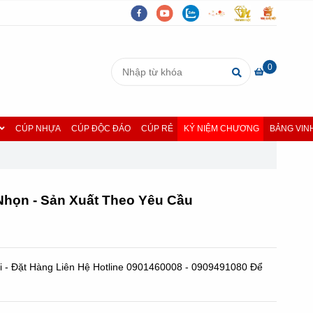
0
CÚP NHỰA
CÚP ĐỘC ĐÁO
CÚP RẺ
KỶ NIỆM CHƯƠNG
BẢNG VIN
họn - Sản Xuất Theo Yêu Cầu
i - Đặt Hàng Liên Hệ Hotline 0901460008 - 0909491080 Để