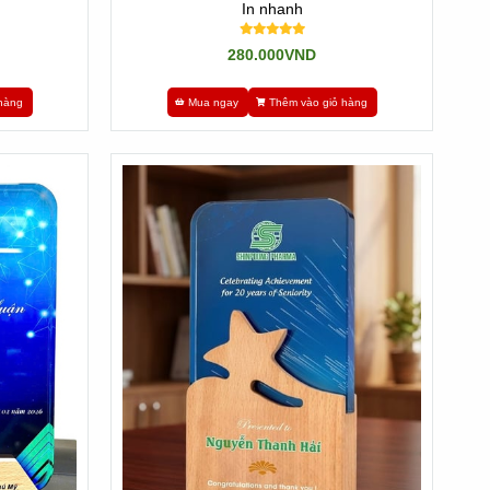
In nhanh
280.000VND
ng.
hàng
Mua ngay
Thêm vào giỏ hàng
ết.
 mọi điều bạn mong muốn của người mua.
h thông báo về các nhà làm ra và cung cấp online. Có đa