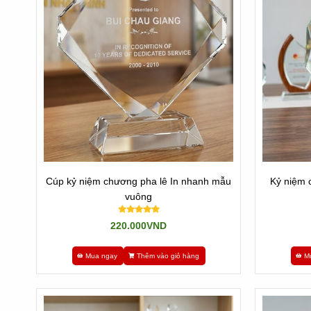
Cúp kỷ niệm chương pha lê In nhanh mẫu
Kỷ niệm 
vuông
220.000VND
Mua ngay
Thêm vào giỏ hàng
M