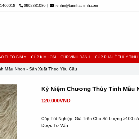
01400018
0902381080
lienhe@tannhatminh.com
O THEO GIẢI
CÚP KIM LOẠI
CÚP VINH DANH
CÚP PHA LÊ THỦY TINH
nh Mẫu Nhọn - Sản Xuất Theo Yêu Cầu
Kỷ Niệm Chương Thủy Tinh Mẫu N
120.000VND
Cúp Tốt Nghiệp. Giá Trên Cho Số Lượng >100 cá
Được Tư Vấn