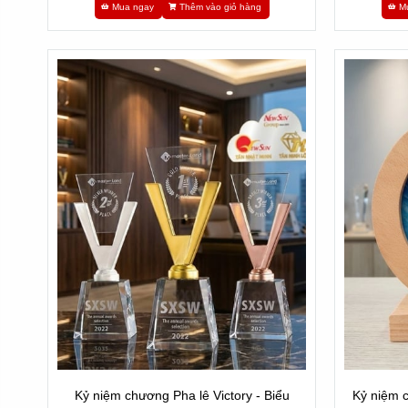
Mua ngay
Thêm vào giỏ hàng
M
Kỷ niệm chương Pha lê Victory - Biểu
Kỷ niệm c