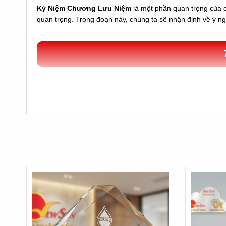
Kỷ Niệm Chương Lưu Niệm
là một phần quan trọng của 
quan trọng. Trong đoạn này, chúng ta sẽ nhận định về ý nghĩ
k
ế mi
ễn ph
í, b
ào tr
ì tr
ọn
đ
ời
Hotline/zalo 0901460008 / 0949920008