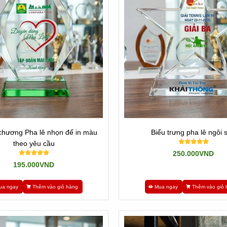
chương Pha lê nhọn đế in màu
Biểu trưng pha lê ngôi 
theo yêu cầu
250.000VND
195.000VND
ua ngay
Thêm vào giỏ hàng
Mua ngay
Thêm vào giỏ 