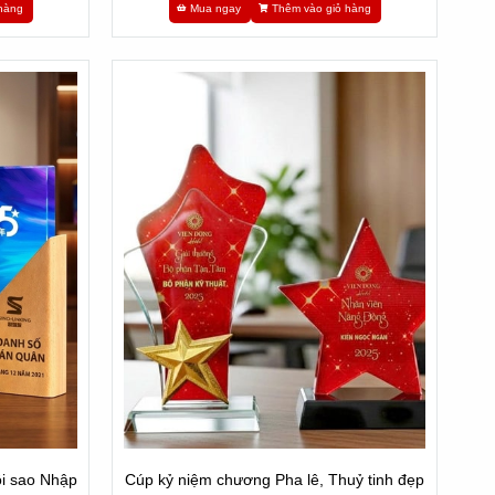
hàng
Mua ngay
Thêm vào giỏ hàng
i sao Nhập
Cúp kỷ niệm chương Pha lê, Thuỷ tinh đẹp