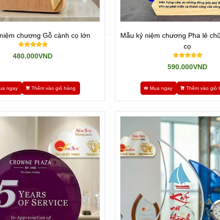
niệm chương Gỗ cành cọ lớn
Mẫu kỷ niệm chương Pha lê chữ
cọ
 Rẻ
480.000VND
590.000VND
 tín và có uy tín trong ngành nghề. Chúng tôi cam kết sản xuất sản ph
ua ngay
Thêm vào giỏ hàng
Mua ngay
Thêm vào giỏ 
, chúng tôi tự tin đem đến cho bạn các kỷ niệm chương lưu niệm đáng
n tục, hàng luôn có sẵn tại kho, thiết kế miễn phí, giao hàng tận nơi v
CHÍNH SÁCH ĐỔI / TRẢ HÀNG
Newsun- Tân Nhật Minh luôn lấy uy tín lên hàng đầu.
 tay chân, gia công từ tay, nên độ đúng đắn nhiều lúc chỉ 85-90% so v