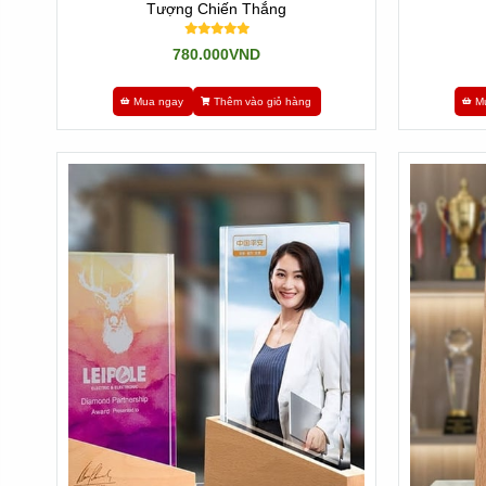
Tượng Chiến Thắng
III. Những Lưu Ý Khi Đặt Làm Kỷ Niệm Chương
780.000VND
- Khi quí khách quyết định đặt làm một kỷ niệm chương, đi
Mua ngay
Thêm vào giỏ hàng
M
- Với sự phát triển của kỹ thuật và dịch vụ trực tuyến, vi
- Tuy nhiên, khách hàng cần phân tích và tuyển lựa đúng
- Nếu bạn đang tìm kiếm một công ty đáng tin tưởng để đặt
dạng công ty chuyên làm ra với cam kết về chất lượng và gi