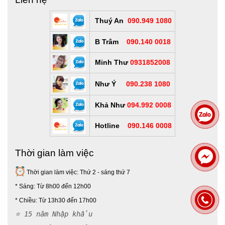
Thuý An
090.949 1080
B Trâm
090.140 0018
Minh Thư
0931852008
Như Ý
090.238 1080
Khả Như
094.992 0008
Hotline
090.146 0008
Thời gian làm việc
Thời gian làm việc: Thứ 2 - sáng thứ 7
* Sáng: Từ 8h00 đến 12h00
*
Chiều: Từ 13h30 đến 17h00
⭐ 15 năm Nhập khẩu