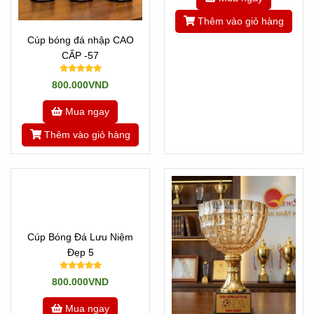
Cúp bóng đá nhập CAO
Cúp bóng đá pha lê nhập
CẤP -57
CAO CẤP -56
800.000VND
1.000.000VND
Mua ngay
Mua ngay
Thêm vào giỏ hàng
Thêm vào giỏ hàng
Cúp Bóng Đá Lưu Niệm
Đẹp 5
800.000VND
Mua ngay