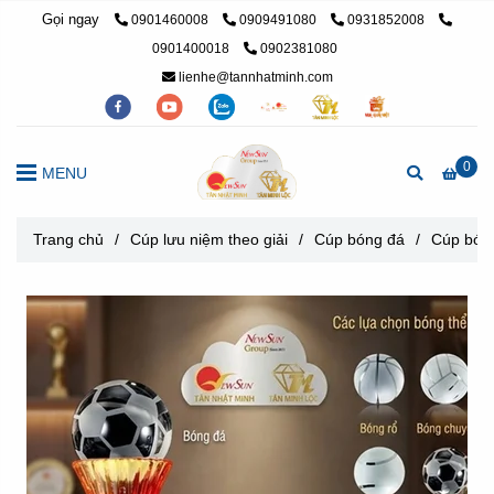
Gọi ngay
0901460008
0909491080
0931852008
0901400018
0902381080
lienhe@tannhatminh.com
0
MENU
Trang chủ
/
Cúp lưu niệm theo giải
/
Cúp bóng đá
/
Cúp bóng