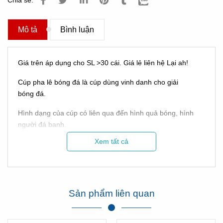
Chia sẻ:
Mô tả
Bình luận
Giá trên áp dụng cho SL >30 cái. Giá lẻ liên hệ Lại ah!
Cúp pha lê bóng đá là cúp dùng vinh danh cho giải
bóng đá.
Hình dạng của cúp có liên qua đến hình quả bóng, hình
người đá banh.
Xem tất cả
Chúng có thể là sự kết hợp của pha lê hoặc kim loại, tạo
nên sự đẳng cấp khác nhau của chiếc cúp!
Sản phẩm liên quan