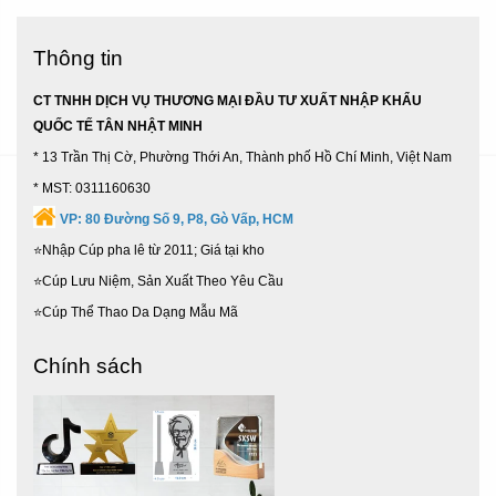
Thông tin
CT TNHH DỊCH VỤ THƯƠNG MẠI ĐẦU TƯ XUẤT NHẬP KHẨU
QUỐC TẾ TÂN NHẬT MINH
* 13 Trần Thị Cờ, Phường Thới An, Thành phố Hồ Chí Minh, Việt Nam
* MST: 0311160630
VP:
80 Đường Số 9, P8, Gò Vấp, HCM
⭐Nhập Cúp pha lê từ 2011; Giá tại kho
⭐Cúp Lưu Niệm, Sản Xuất Theo Yêu Cầu
⭐Cúp Thể Thao Da Dạng Mẫu Mã
Chính sách