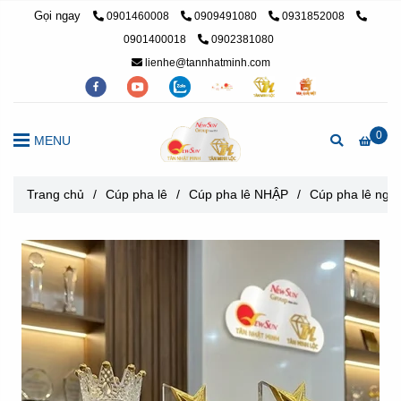
Gọi ngay
0901460008
0909491080
0931852008
0901400018
0902381080
lienhe@tannhatminh.com
0
MENU
Trang chủ
/
Cúp pha lê
/
Cúp pha lê NHẬP
/
Cúp pha lê ngôi