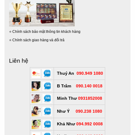
⭐
Chính sách bảo mật thông tin khách hàng
⭐
Chính sách giao hàng và đổi trả
Liên hệ
Thuý An
090.949 1080
B Trâm
090.140 0018
Minh Thư
0931852008
Như Ý
090.238 1080
Khả Như
094.992 0008