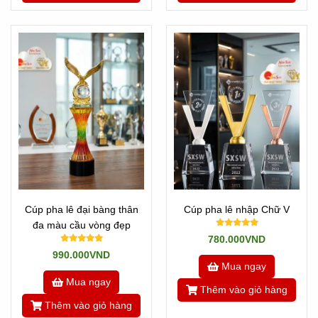
Newsun Tân Nhật Minh - Vua quà việt
Hotline:
Zalo 0901460008
Tannhatminh.com
Cúp pha lê đại bàng thân
Cúp pha lê nhập Chữ V
đa màu cầu vòng đẹp
780.000VND
990.000VND
Mua ngay
Mua ngay
Thêm vào giỏ hàng
Thêm vào giỏ hàng