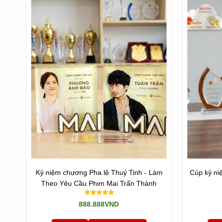
Hoặc quay về
Trang chủ
Kỷ niệm chương Pha lê Thuỷ Tinh - Làm
Cúp kỷ ni
Theo Yêu Cầu Phim Mai Trấn Thành
888.888VND