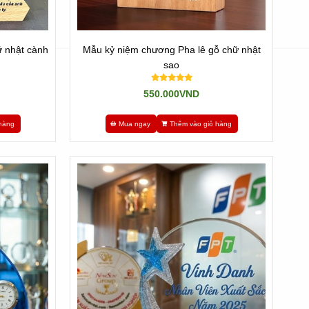
 nhật cành
Mẫu kỷ niệm chương Pha lê gỗ chữ nhật
sao
550.000VND
hàng
Mua ngay
Thêm vào giỏ hàng