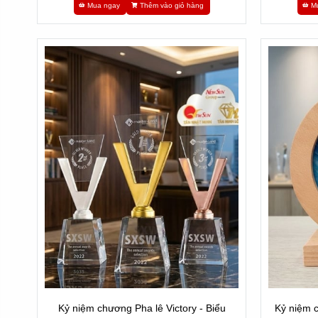
Mua ngay
Thêm vào giỏ hàng
M
Kỷ niệm chương Pha lê Victory - Biểu
Kỷ niệm c