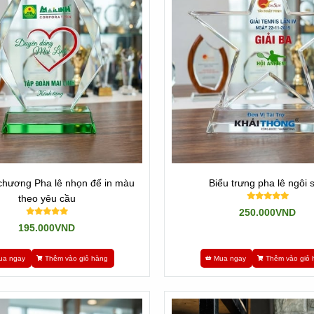
i bộ phận KD: 0901460008 / 0909491080 / 0901400018
ng vòng 1-2h.
huyển đến tay bạn!
m hàng gấp 1 ngày có hàng.
chương Pha lê nhọn đế in màu
Biểu trưng pha lê ngôi 
ne 0901460008
theo yêu cầu
250.000VND
c bạn kinh doanh cuối trang web.
195.000VND
ua ngay
Thêm vào giỏ hàng
Mua ngay
Thêm vào giỏ 
K
ỷ niệm chương đẹp