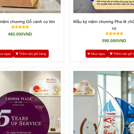
niệm chương Gỗ cành cọ lớn
Mẫu kỷ niệm chương Pha lê chữ
cọ
480.000VND
590.000VND
ua ngay
Thêm vào giỏ hàng
Mua ngay
Thêm vào giỏ 