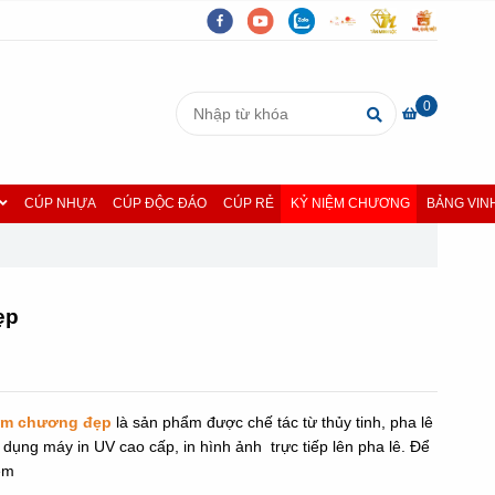
0
CÚP NHỰA
CÚP ĐỘC ĐÁO
CÚP RẺ
KỶ NIỆM CHƯƠNG
BẢNG VIN
ẹp
ệm chương đẹp
là sản phẩm được chế tác từ thủy tinh, pha lê
dụng máy in UV cao cấp, in hình ảnh trực tiếp lên pha lê. Để
ệm