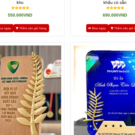
kho
khẩu có sẵn
550.000VND
690.000VND
ua ngay
Thêm vào giỏ hàng
Mua ngay
Thêm vào giỏ 