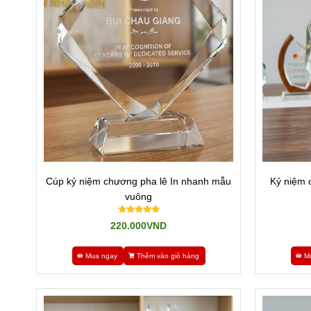
Quí khách chọn mẫu nào mình ưng ý nhất và Add zalo gử
Chúng tôi sẽ chuyển qua bộ phận kỹ thuật xử lý nhanh tro
Sau đó sẽ trình quí khách duyệt hoặc chỉnh sửa.
Bước cuối cùng là chờ vài ngày sẽ có hàng, chúng tôi sẽ c
* Đặc biệt: Newsun Tân Nhật Minh - Vua Quà Việt nhận là
Cúp kỷ niệm chương pha lê In nhanh mẫu
Kỷ niệm 
Khi có nhu cầu gấp hãy gọi cho chúng tôi ngay nhé: Hotli
vuông
Còn nếu không gấp thì cứ Add zalo số trên hoặc liên hệ cá
220.000VND
---
Mua ngay
Thêm vào giỏ hàng
M
Các bạn có thể tham khảo thêm các mẫu mã khác ở đây:
Tham khảo
Về Chúng Tôi