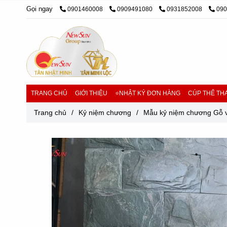
Gọi ngay
0901460008
0909491080
0931852008
09
TRANG CHỦ
GIỚI THIỆU
⭐NHẬT KÝ ĐƠN HÀNG
CÚP THỂ THA
Trang chủ
/
Kỷ niệm chương
/
Mẫu kỷ niệm chương Gỗ 