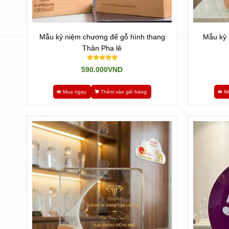
Mẫu kỷ niệm chương đế gỗ hình thang
Mẫu kỷ 
Thân Pha lê
590.000VND
Mua ngay
Thêm vào giỏ hàng
M