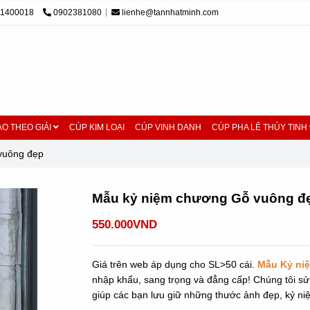
01400018
0902381080
lienhe@tannhatminh.com
O THEO GIẢI
CÚP KIM LOẠI
CÚP VINH DANH
CÚP PHA LÊ THỦY TINH
vuông đẹp
Mẫu kỷ niệm chương Gỗ vuông đ
550.000VND
Giá trên web áp dụng cho SL>50 cái.
Mẫu Kỷ ni
nhập khẩu, sang trọng và đẳng cấp! Chúng tôi sử 
giúp các bạn lưu giữ những thước ảnh đẹp, kỷ ni