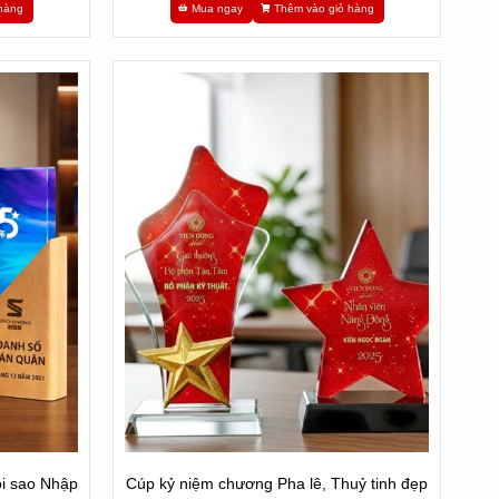
hàng
Mua ngay
Thêm vào giỏ hàng
i sao Nhập
Cúp kỷ niệm chương Pha lê, Thuỷ tinh đẹp