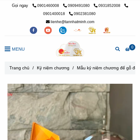
Gọi ngay
0901460008
0909491080
0931852008
0901400018
0902381080
lienhe@tannhatminh.com
0
MENU
Trang chủ
/
Kỷ niệm chương
/
Mẫu kỷ niệm chương đế gỗ đẹp