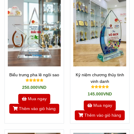
chuyển đến tay bạn!
* Đặc biệt: Newsun Tân Nhật Minh - Vua Quà Việt nhận
làm hàng gấp 1 ngày có hàng.
Khi có nhu cầu gấp hãy gọi cho chúng tôi ngay nhé: Hotline
0901460008
Còn nếu không gấp thì cứ Add zalo số trên hoặc liên hệ
các bạn kinh doanh cuối trang web.
---
Biểu trưng pha lê ngôi sao
Kỷ niệm chương thủy tinh
Các bạn có thể tham khảo thêm các mẫu mã khác ở đây:
vinh danh
K
ỷ niệm chương đẹp
250.000VND
145.000VND
Mua ngay
Tham khảo
Về Chúng Tôi
Mua ngay
Thêm vào giỏ hàng
Hoặc quay về
Trang chủ
Thêm vào giỏ hàng