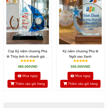
Cúp Kỷ niệm chương Pha
Kỷ niệm chương Pha lê
lê Thủy tinh In nhanh giá rẻ
Ngôi sao Xanh
Mẫu Thuyền Buồm 2 cánh
480.000VND
550.000VND
Mua ngay
Mua ngay
Thêm vào giỏ hàng
Thêm vào giỏ hàng