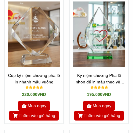
Cúp kỷ niệm chương pha lê
Kỷ niệm chương Pha lê
Quí khách chọn mẫu nào mình ưng ý nhất và Add zalo gửi
In nhanh mẫu vuông
nhọn đế in màu theo yêu
bộ phận KD: 0901460008 / 0909491080 / 0901400018
cầu
220.000VND
195.000VND
Chúng tôi sẽ chuyển qua bộ phận kỹ thuật xử lý nhanh
trong vòng 1-2h.
Mua ngay
Mua ngay
Thêm vào giỏ hàng
Thêm vào giỏ hàng
Sau đó sẽ trình quí khách duyệt hoặc chỉnh sửa.
Bước cuối cùng là chờ vài ngày sẽ có hàng, chúng tôi sẽ