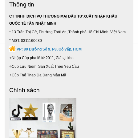
Thông tin
CT TNHH DỊCH VỤ THƯƠNG MẠI ĐẦU TƯ XUẤT NHẬP KHẨU
QUỐC TẾ TÂN NHẬT MINH
* 13 Trần Thị Cờ, Phường Thới An, Thành phố Hồ Chí Minh, Việt Nam
* MST: 0311160630
VP:
80 Đường Số 9, P8, Gò Vấp, HCM
⭐Nhập Cúp pha lê từ 2011; Giá tại kho
⭐Cúp Lưu Niệm, Sản Xuất Theo Yêu Cầu
⭐Cúp Thể Thao Da Dạng Mẫu Mã
Chính sách