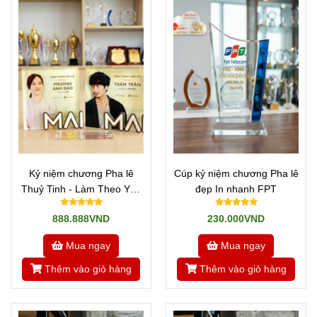
Kỷ niệm chương Pha lê
Cúp kỷ niệm chương Pha lê
Thuỷ Tinh - Làm Theo Yêu
đẹp In nhanh FPT
Cầu Phim Mai Trấn Thành
888.888VND
230.000VND
Mua ngay
Mua ngay
Thêm vào giỏ hàng
Thêm vào giỏ hàng