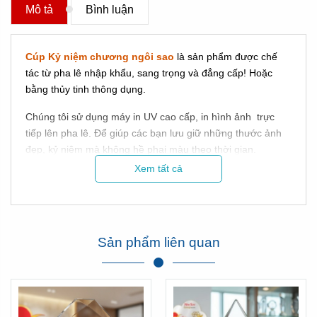
Mô tả
Bình luận
Cúp Kỷ niệm chương ngôi sao
là sản phẩm được chế
tác từ pha lê nhập khẩu, sang trọng và đẳng cấp! Hoặc
bằng thủy tinh thông dụng.
Chúng tôi sử dụng máy in UV cao cấp, in hình ảnh trực
tiếp lên pha lê. Để giúp các bạn lưu giữ những thước ảnh
đẹp, kỷ niệm mà không hề phai màu theo thời gian.
Xem tất cả
Sản phẩm liên quan
( Máy in UV Tân Nhật Minh - Vua quà việt)