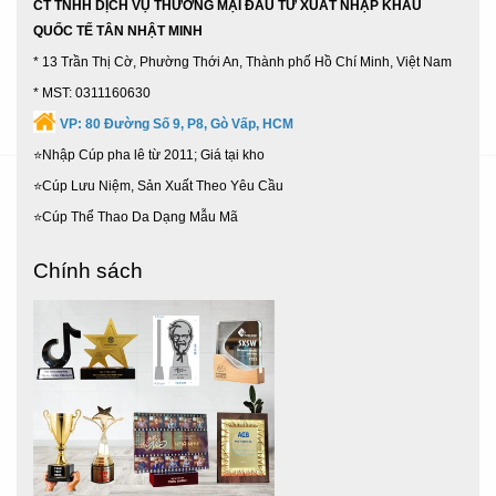
CT TNHH DỊCH VỤ THƯƠNG MẠI ĐẦU TƯ XUẤT NHẬP KHẨU
QUỐC TẾ TÂN NHẬT MINH
* 13 Trần Thị Cờ, Phường Thới An, Thành phố Hồ Chí Minh, Việt Nam
* MST: 0311160630
VP:
80 Đường Số 9, P8, Gò Vấp, HCM
⭐Nhập Cúp pha lê từ 2011; Giá tại kho
⭐Cúp Lưu Niệm, Sản Xuất Theo Yêu Cầu
⭐Cúp Thể Thao Da Dạng Mẫu Mã
Chính sách