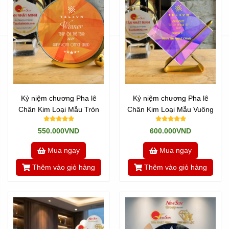
Chúng tôi sẵn sàng hỗ trợ bạn bất cứ lúc nào, gọi cho
chúng tôi nhé: 0949920008 ( hoặc add zalo 0949920008)
Hoặc xem thêm: Click
VỀ CHÚNG TÔI
Cũng có thể tham quan nhiều
SẢN PHẨM
khác ở đây,
Click Xem.
Kỷ niệm chương Pha lê
Kỷ niệm chương Pha lê
Chân Kim Loại Mẫu Tròn
Chân Kim Loại Mẫu Vuông
550.000VND
600.000VND
Mua ngay
Mua ngay
Thêm vào giỏ hàng
Thêm vào giỏ hàng