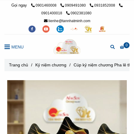
Gọi ngay
0901460008
0909491080
0931852008
0901400018
0902381080
lienhe@tannhatminh.com
0
MENU
Trang chủ
/
Kỷ niệm chương
/
Cúp kỷ niệm chương Pha lê thủy