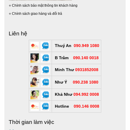
⭐
Chính sách bảo mật thông tin khách hàng
⭐
Chính sách giao hàng và đổi trả
Liên hệ
Thuý An
090.949 1080
B Trâm
090.140 0018
Minh Thư
0931852008
Như Ý
090.238 1080
Khả Như
094.992 0008
Hotline
090.146 0008
Thời gian làm việc