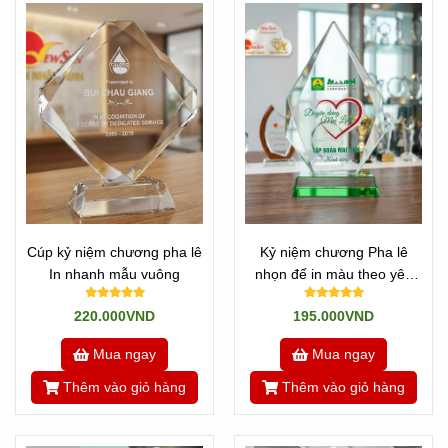
-->
Cúp kỷ niệm chương pha lê
Kỷ niệm chương Pha lê
Chúng tôi sẽ chuyển qua bộ phận kỹ thuật xử lý nhanh
In nhanh mẫu vuông
nhọn đế in màu theo yêu
trong vòng 1-2h.
cầu
220.000VND
195.000VND
Sau đó sẽ trình quí khách duyệt hoặc chỉnh sửa.
Mua ngay
Mua ngay
Bước cuối cùng là chờ 1-3 ngày có hàng, chúng tôi sẽ
chuyển đến tay bạn!
Thêm vào giỏ hàng
Thêm vào giỏ hàng
* Đặc biệt: Newsun Tân Nhật Minh - Vua Quà Việt nhận