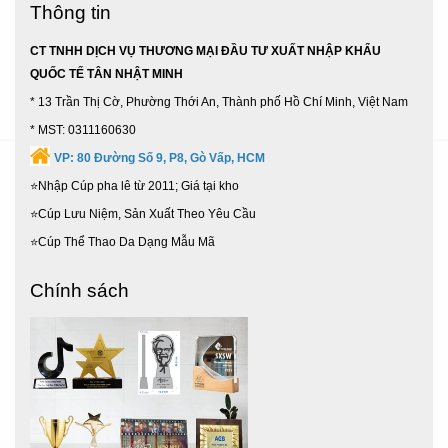
Thông tin
CT TNHH DỊCH VỤ THƯƠNG MẠI ĐẦU TƯ XUẤT NHẬP KHẨU
QUỐC TẾ TÂN NHẬT MINH
* 13 Trần Thị Cờ, Phường Thới An, Thành phố Hồ Chí Minh, Việt Nam
* MST: 0311160630
VP:
80 Đường Số 9, P8, Gò Vấp, HCM
⭐Nhập Cúp pha lê từ 2011; Giá tại kho
⭐Cúp Lưu Niệm, Sản Xuất Theo Yêu Cầu
⭐Cúp Thể Thao Da Dạng Mẫu Mã
Chính sách