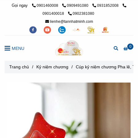
Gọi ngay
0901460008
0909491080
0931852008
0901400018
0902381080
lienhe@tannhatminh.com
0
MENU
Trang chủ
/
Kỷ niệm chương
/
Cúp kỷ niệm chương Pha lê, Th