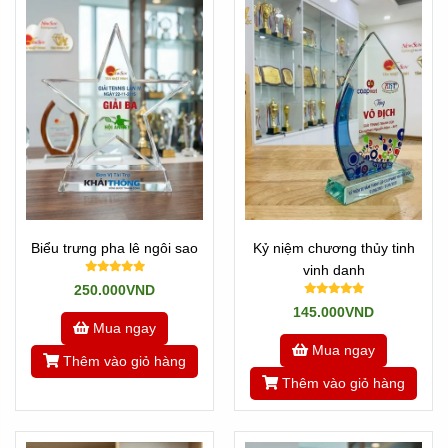
làm hàng gấp 1 ngày có hàng.
Khi có nhu cầu gấp hãy gọi cho chúng tôi ngay nhé: Hotline
0901460008
Còn nếu không gấp thì cứ Add zalo số trên hoặc liên hệ
các bạn kinh doanh cuối trang web.
Biểu trưng pha lê ngôi sao
Kỷ niệm chương thủy tinh
vinh danh
250.000VND
145.000VND
Mua ngay
Mua ngay
Thêm vào giỏ hàng
Thêm vào giỏ hàng
Các bạn sẽ hỗ trợ Quí khách tận tình nhất!