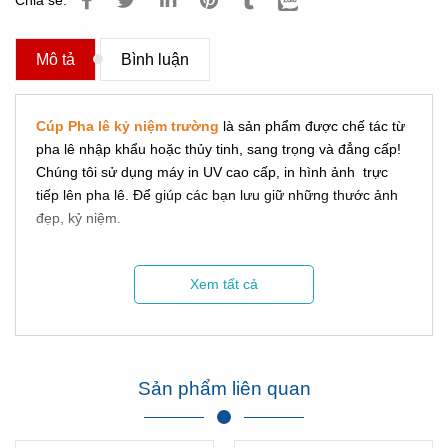
Chia sẻ:
Mô tả
Bình luận
Cúp Pha lê kỷ niệm trường
là sản phẩm được chế tác từ
pha lê nhập khẩu hoặc thủy tinh, sang trọng và đẳng cấp!
Chúng tôi sử dụng máy in UV cao cấp, in hình ảnh trực
tiếp lên pha lê. Để giúp các bạn lưu giữ những thước ảnh
đẹp, kỷ niệm.
Xem tất cả
Qui cách đặt hàng:
Chỉ cần Quí khách hàng cung cấp cho chúng tôi 1 tấm ảnh
đẹp nhất và nội dung thể hiện lên kỷ niệm chương đó
Sản phẩm liên quan
Sau đó chọn mẫu mã bạn thích. Ví dụ là mẫu
Cúp Pha lê
kỷ niệm trường
, pha lê in hình trái tim.. hình ô van, chữ
nhật..