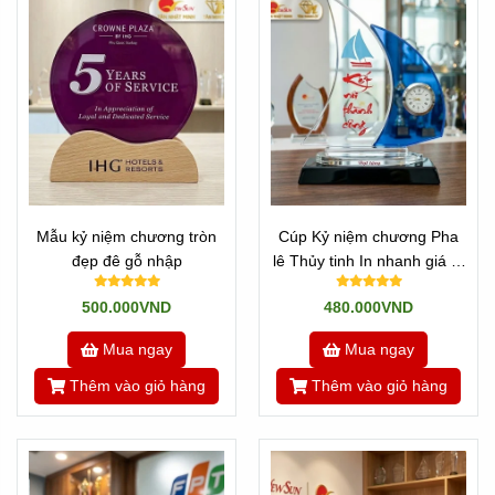
Mẫu kỷ niệm chương tròn
Cúp Kỷ niệm chương Pha
đẹp đê gỗ nhập
lê Thủy tinh In nhanh giá rẻ
Mẫu Thuyền Buồm 2 cánh
500.000VND
480.000VND
Mua ngay
Mua ngay
Thêm vào giỏ hàng
Thêm vào giỏ hàng