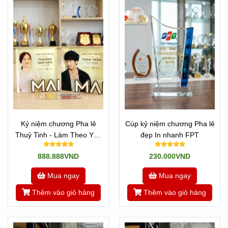
Các bạn có thể tham khảo thêm các mẫu mã khác ở đây:
Pha lê In Hình
Hoặc các Sản phẩm khác ở đây:
Quà Tặng Pha lê
Tham khảo
Về Chúng Tôi
Hoặc quay về
Trang chủ
Kỷ niệm chương Pha lê
Cúp kỷ niệm chương Pha lê
Thuỷ Tinh - Làm Theo Yêu
đẹp In nhanh FPT
Cầu Phim Mai Trấn Thành
888.888VND
230.000VND
Mua ngay
Mua ngay
Thêm vào giỏ hàng
Thêm vào giỏ hàng