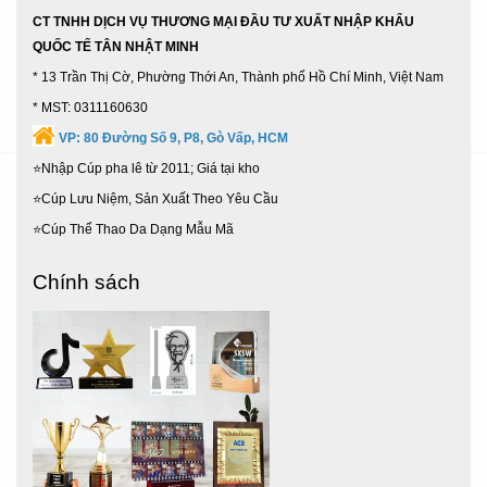
CT TNHH DỊCH VỤ THƯƠNG MẠI ĐẦU TƯ XUẤT NHẬP KHẨU
QUỐC TẾ TÂN NHẬT MINH
* 13 Trần Thị Cờ, Phường Thới An, Thành phố Hồ Chí Minh, Việt Nam
* MST: 0311160630
VP:
80 Đường Số 9, P8, Gò Vấp, HCM
⭐Nhập Cúp pha lê từ 2011; Giá tại kho
⭐Cúp Lưu Niệm, Sản Xuất Theo Yêu Cầu
⭐Cúp Thể Thao Da Dạng Mẫu Mã
Chính sách