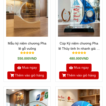
Mẫu kỷ niệm chương Pha
Cúp Kỷ niệm chương Pha
lê gỗ vuông
lê Thủy tinh In nhanh giá rẻ
Mẫu Thuyền Buồm 2 cánh
550.000VND
480.000VND
Mua ngay
Mua ngay
Thêm vào giỏ hàng
Thêm vào giỏ hàng