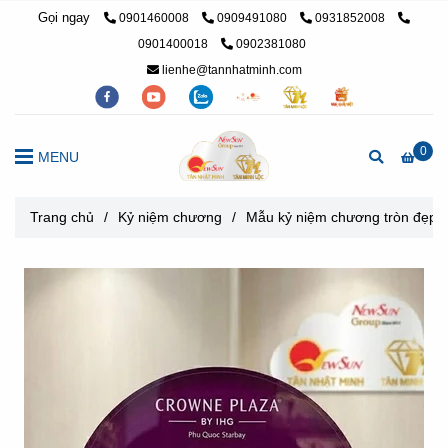
Gọi ngay
0901460008
0909491080
0931852008
0901400018
0902381080
lienhe@tannhatminh.com
0
MENU
Trang chủ
/
Kỷ niệm chương
/
Mẫu kỷ niệm chương tròn đẹp 