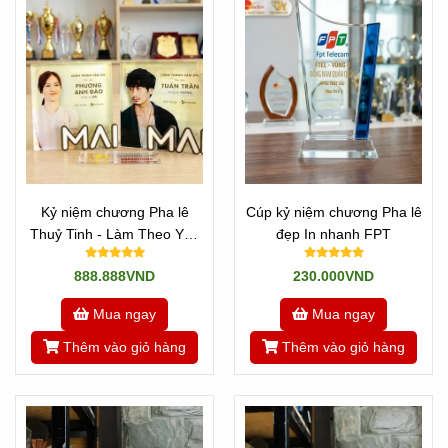
Kỷ niệm chương Pha lê
Cúp kỷ niệm chương Pha lê
Thuỷ Tinh - Làm Theo Yêu
đẹp In nhanh FPT
Cầu Phim Mai Trấn Thành
888.888VND
230.000VND
Mua ngay
Mua ngay
Thêm vào giỏ hàng
Thêm vào giỏ hàng