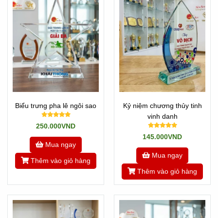
* Đặc biệt: Newsun Tân Nhật Minh - Vua Quà Việt nhận
làm hàng gấp 1 ngày có hàng.
Khi có nhu cầu gấp hãy gọi cho chúng tôi ngay nhé: Hotline
0901460008
Còn nếu không gấp thì cứ Add zalo số trên hoặc liên hệ
các bạn kinh doanh cuối trang web.
---
Biểu trưng pha lê ngôi sao
Kỷ niệm chương thủy tinh
Các bạn có thể tham khảo thêm các mẫu mã khác ở đây:
vinh danh
K
ỷ niệm chương đẹp
250.000VND
145.000VND
Mua ngay
Tham khảo
Về Chúng Tôi
Mua ngay
Thêm vào giỏ hàng
Hoặc quay về
Trang chủ
Thêm vào giỏ hàng