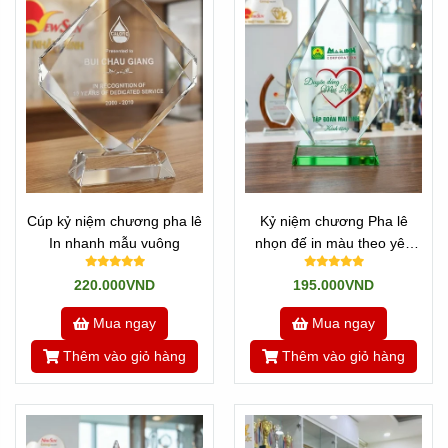
Cúp kỷ niệm chương pha lê
Kỷ niệm chương Pha lê
Quí khách chọn mẫu nào mình ưng ý nhất và Add zalo gửi
In nhanh mẫu vuông
nhọn đế in màu theo yêu
bộ phận KD: 0901460008 / 0909491080 / 0901400018
cầu
220.000VND
195.000VND
Chúng tôi sẽ chuyển qua bộ phận kỹ thuật xử lý nhanh
trong vòng 1-2h.
Mua ngay
Mua ngay
Thêm vào giỏ hàng
Thêm vào giỏ hàng
Sau đó sẽ trình quí khách duyệt hoặc chỉnh sửa.
Bước cuối cùng là chờ vài ngày sẽ có hàng, chúng tôi sẽ
chuyển đến tay bạn!