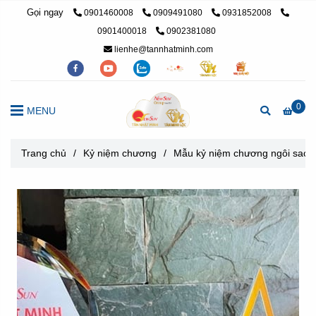
Gọi ngay
0901460008
0909491080
0931852008
0901400018
0902381080
lienhe@tannhatminh.com
0
MENU
Trang chủ
/
Kỷ niệm chương
/
Mẫu kỷ niệm chương ngôi sao 