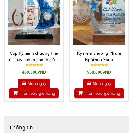
Cúp Kỷ niệm chương Pha
Kỷ niệm chương Pha lê
lê Thủy tinh In nhanh giá rẻ
Ngôi sao Xanh
Mẫu Thuyền Buồm 2 cánh
480.000VND
550.000VND
Mua ngay
Mua ngay
Thêm vào giỏ hàng
Thêm vào giỏ hàng
Thông tin