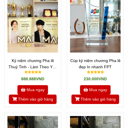
Kỷ niệm chương Pha lê
Cúp kỷ niệm chương Pha lê
Thuỷ Tinh - Làm Theo Yêu
đẹp In nhanh FPT
Cầu Phim Mai Trấn Thành
888.888VND
230.000VND
Mua ngay
Mua ngay
Thêm vào giỏ hàng
Thêm vào giỏ hàng