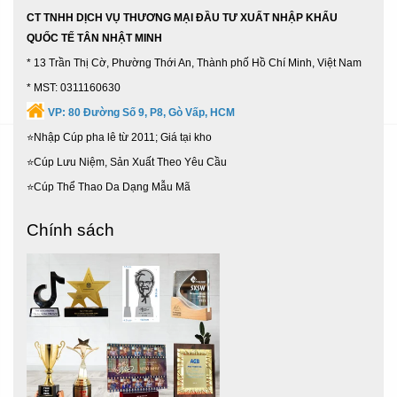
CT TNHH DỊCH VỤ THƯƠNG MẠI ĐẦU TƯ XUẤT NHẬP KHẨU
QUỐC TẾ TÂN NHẬT MINH
* 13 Trần Thị Cờ, Phường Thới An, Thành phố Hồ Chí Minh, Việt Nam
* MST: 0311160630
VP:
80 Đường Số 9, P8, Gò Vấp, HCM
⭐Nhập Cúp pha lê từ 2011; Giá tại kho
⭐Cúp Lưu Niệm, Sản Xuất Theo Yêu Cầu
⭐Cúp Thể Thao Da Dạng Mẫu Mã
Chính sách