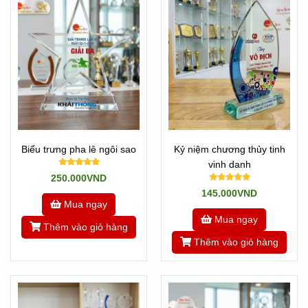
* Đặc biệt: Newsun Tân Nhật Minh - Vua Quà Việt nhận
làm hàng gấp 1 ngày có hàng.
Khi có nhu cầu gấp hãy gọi cho chúng tôi ngay nhé: Hotline
0901460008
Còn nếu không gấp thì cứ Add zalo số trên hoặc liên hệ
các bạn kinh doanh cuối trang web.
---
Biểu trưng pha lê ngôi sao
Kỷ niệm chương thủy tinh
Các bạn có thể tham khảo thêm các mẫu mã khác ở đây:
vinh danh
K
ỷ niệm chương đẹp
250.000VND
145.000VND
Mua ngay
Tham khảo
Về Chúng Tôi
Mua ngay
Thêm vào giỏ hàng
Hoặc quay về
Trang chủ
Thêm vào giỏ hàng