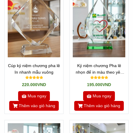
Cúp kỷ niệm chương pha lê
Kỷ niệm chương Pha lê
Quí khách chọn mẫu nào mình ưng ý nhất và Add zalo gửi
In nhanh mẫu vuông
nhọn đế in màu theo yêu
bộ phận KD: 0901460008 / 0909491080 / 0901400018
cầu
220.000VND
195.000VND
Chúng tôi sẽ chuyển qua bộ phận kỹ thuật xử lý nhanh
trong vòng 1-2h.
Mua ngay
Mua ngay
Thêm vào giỏ hàng
Thêm vào giỏ hàng
Sau đó sẽ trình quí khách duyệt hoặc chỉnh sửa.
Bước cuối cùng là chờ vài ngày sẽ có hàng, chúng tôi sẽ
chuyển đến tay bạn!