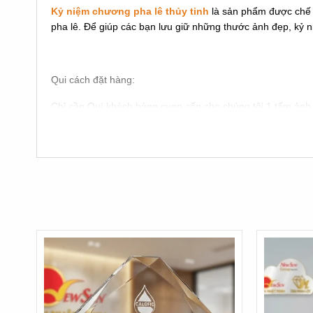
Kỷ niệm chương pha lê thủy tinh
là sản phẩm được chế t
pha lê. Để giúp các bạn lưu giữ những thước ảnh đẹp, kỷ n
Qui cách đặt hàng:
Chỉ cần Quí khách hàng cung cấp cho chúng tôi 1 tấm ảnh 
Sau đó chọn mẫu mã bạn thích. Ví dụ là mẫu
Kỷ niệm chư
Chúng tôi sẽ chuyển qua bộ phận kỹ thuật xử lý nhanh tro