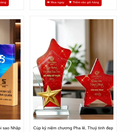
hàng
Mua ngay
Thêm vào giỏ hàng
i sao Nhập
Cúp kỷ niệm chương Pha lê, Thuỷ tinh đẹp