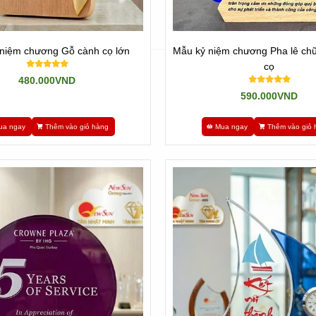
niệm chương Gỗ cành cọ lớn
Mẫu kỷ niệm chương Pha lê chữ
cọ
480.000VND
590.000VND
ua ngay
Thêm vào giỏ hàng
Mua ngay
Thêm vào giỏ 