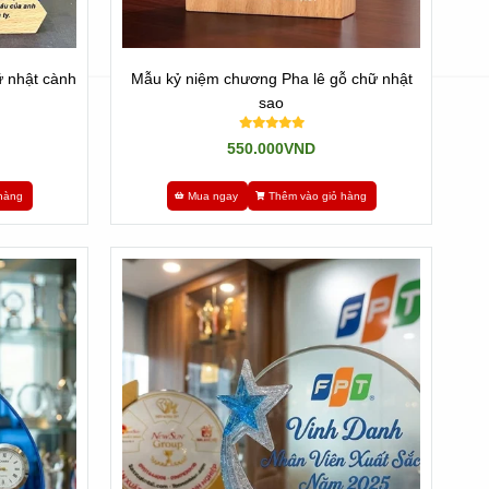
 nhật cành
Mẫu kỷ niệm chương Pha lê gỗ chữ nhật
sao
550.000VND
hàng
Mua ngay
Thêm vào giỏ hàng