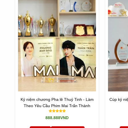
Các bạn sẽ hỗ trợ Quí khách tận tình nhất!
Các bạn có thể tham khảo thêm các mẫu mã khác ở đây:
P
Hoặc các Sản phẩm khác ở đây:
Quà Tặng Pha lê
Tham khảo
Về Chúng Tôi
Hoặc quay về
Trang chủ
Kỷ niệm chương Pha lê Thuỷ Tinh - Làm
Cúp kỷ ni
Theo Yêu Cầu Phim Mai Trấn Thành
888.888VND