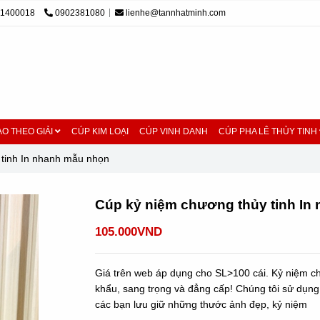
01400018
0902381080
lienhe@tannhatminh.com
O THEO GIẢI
CÚP KIM LOẠI
CÚP VINH DANH
CÚP PHA LÊ THỦY TINH
 tinh In nhanh mẫu nhọn
Cúp kỷ niệm chương thủy tinh In
105.000VND
Giá trên web áp dụng cho SL>100 cái. Kỷ niệm ch
khẩu, sang trọng và đẳng cấp! Chúng tôi sử dụng 
các bạn lưu giữ những thước ảnh đẹp, kỷ niệm