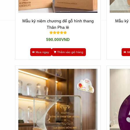
Mẫu kỷ niệm chương đế gỗ hình thang
Mẫu kỷ 
Thân Pha lê
590.000VND
Mua ngay
Thêm vào giỏ hàng
M