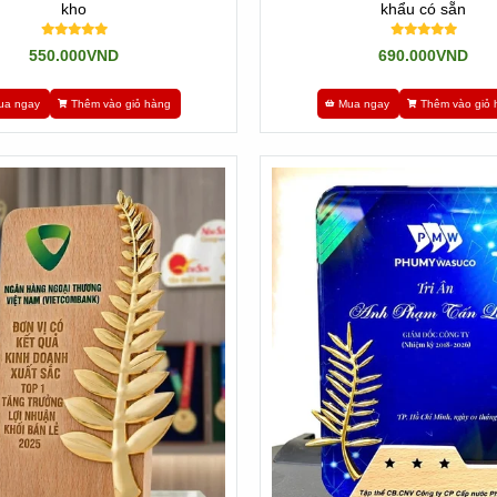
kho
khẩu có sẵn
550.000VND
690.000VND
ua ngay
Thêm vào giỏ hàng
Mua ngay
Thêm vào giỏ 