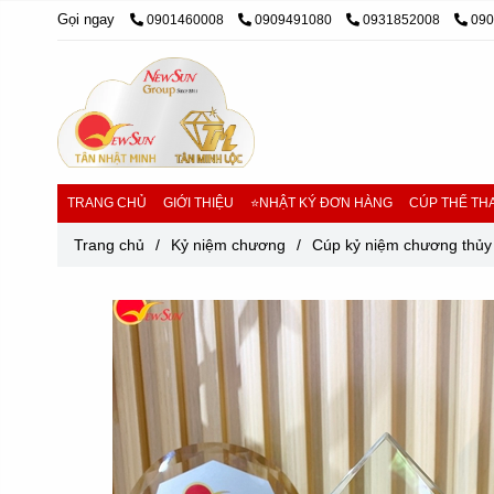
Gọi ngay
0901460008
0909491080
0931852008
09
TRANG CHỦ
GIỚI THIỆU
⭐NHẬT KÝ ĐƠN HÀNG
CÚP THỂ THA
Trang chủ
/
Kỷ niệm chương
/
Cúp kỷ niệm chương thủy