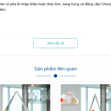
ác từ pha lê nhập khẩu hoặc thủy tinh, sang trọng và đẳng cấp! Chúng 
iệm.
đẹp nhất và nội dung thể hiện lên kỷ niệm chương đó
Xem tất cả
ơng pha lê thủy tinh
, pha lê in hình trái tim.. hình ô van, chữ nhật..
Sản phẩm liên quan
-->
ng vòng 1-2h.