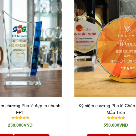
ha lê In Hình
ệm chương Pha lê đẹp In nhanh
Kỷ niệm chương Pha lê Chân 
FPT
Mẫu Tròn
230.000VND
550.000VND