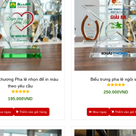
yển đến tay bạn!
m hàng gấp 1 ngày có hàng.
ne 0901460008
c bạn kinh doanh cuối trang web.
chương Pha lê nhọn đế in màu
Biểu trưng pha lê ngôi 
theo yêu cầu
250.000VND
195.000VND
ua ngay
Thêm vào giỏ hàng
Mua ngay
Thêm vào giỏ 