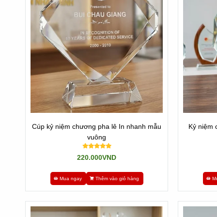
Sau đó sẽ trình quí khách duyệt hoặc chỉnh sửa.
Bước cuối cùng là chờ 1-3 ngày có hàng, chúng tôi sẽ chu
* Đặc biệt: Newsun Tân Nhật Minh - Vua Quà Việt nhận là
Khi có nhu cầu gấp hãy gọi cho chúng tôi ngay nhé: Hotli
Còn nếu không gấp thì cứ Add zalo số trên hoặc liên hệ cá
Cúp kỷ niệm chương pha lê In nhanh mẫu
Kỷ niệm 
vuông
220.000VND
Mua ngay
Thêm vào giỏ hàng
M