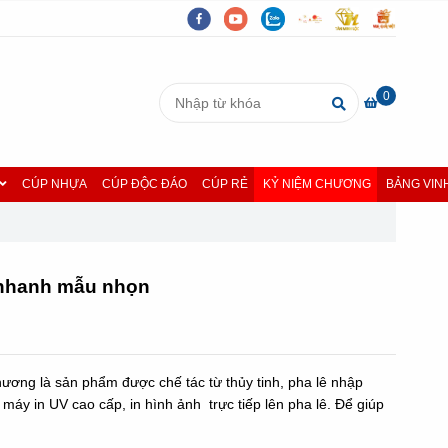
0
CÚP NHỰA
CÚP ĐỘC ĐÁO
CÚP RẺ
KỶ NIỆM CHƯƠNG
BẢNG VIN
 nhanh mẫu nhọn
ương là sản phẩm được chế tác từ thủy tinh, pha lê nhập
máy in UV cao cấp, in hình ảnh trực tiếp lên pha lê. Để giúp