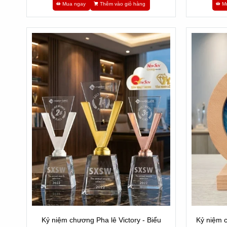
Mua ngay
Thêm vào giỏ hàng
M
Kỷ niệm chương Pha lê Victory - Biểu
Kỷ niệm c