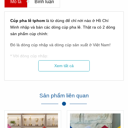
Mô tả
Bình luận
Cúp pha lê tphcm
là từ dùng để chỉ nới nào ở Hồ Chí
Minh nhập và bán các dòng cúp pha lê. Thật ra có 2 dòng
sản phẩm cúp chính:
Đó là dòng cúp nhập và dòng cúp sản xuất ở Việt Nam!
* Với dòng cúp nhập:
Xem tất cả
Sản phẩm liên quan
Hình ảnh Cúp Tân Nhật Minh làm cho hội thao Sacombank
Xem thêm phản hồi của Sacombank về chúng tôi tại đây: