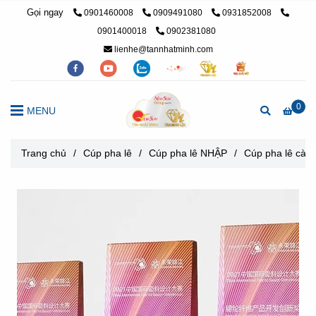
Gọi ngay
0901460008
0909491080
0931852008
0901400018
0902381080
lienhe@tannhatminh.com
0
MENU
Trang chủ
/
Cúp pha lê
/
Cúp pha lê NHẬP
/
Cúp pha lê càn