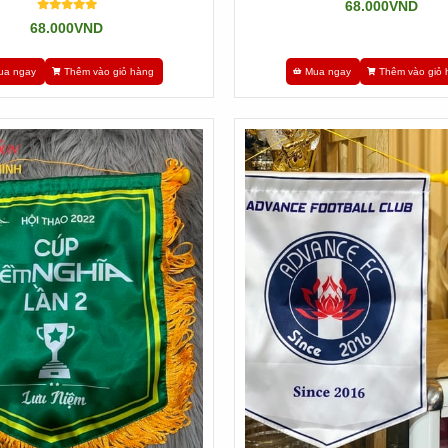
68.000VND
68.000VND
ua ngay
Thêm vào giỏ hàng
Mua ngay
Thêm vào giỏ 
g trí, mà còn mang trong mình nhiều ý nghĩa sâu sắc. Trước hết, chún
đấu. Đối với các cơ thủ bida, việc nhận được một cái cờ lưu niệm khôn
nh thần bằng hữu. Trong những câu lạc bộ bida, việc khen tặng cờ lưu n