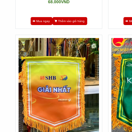
68.000VND
Mua ngay
Thêm vào giỏ hàng
M
II. Cờ Lưu Niệm Bida Có Ý Nghĩa Gì?
Cờ lưu niệm bida không chỉ đơn thuần là một vật phẩm tran
và quyết tâm của những vận động viên trong giai đoạn thi 
những gì họ đã đạt được.
Ngoài ra, cờ lưu niệm bida còn biểu hiện sự gắn kết và ti
công nên một môi trường thi đấu lành mạnh.