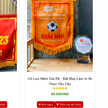
Cờ Lưu Niệm Giá Rẻ - Đặt May Làm In Ấn
Theo Yêu Cầu
Là
1 đơn vị uy tín top đầu, đã có hơn
15 năm
pha lê, Cúp thủy tinh, Huy chương, Cờ lưu niệm, Cúp golf,
68.000VND
hàng
Mua ngay
Thêm vào giỏ hàng
Thiết kế miễn phí, bào trì