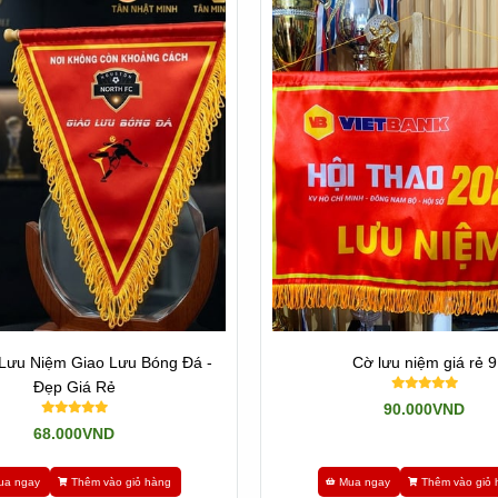
Lưu Niệm Giao Lưu Bóng Đá -
Cờ lưu niệm giá rẻ 9
Đẹp Giá Rẻ
90.000VND
ương, Bảng vinh danh, Cúp vinh danh, Cúp thể thao, Cúp lưu niệm, Cúp 
68.000VND
ua ngay
Thêm vào giỏ hàng
Mua ngay
Thêm vào giỏ 