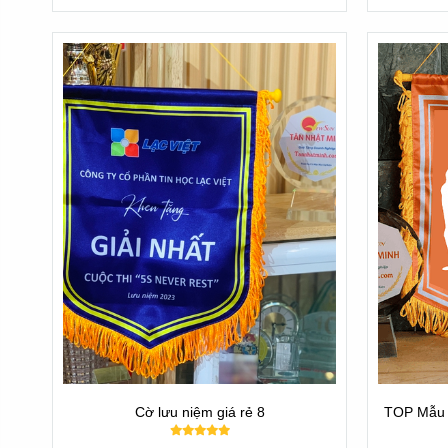
trọn đời.
Hotline/zalo 0901460008 / 0949920008
I. Lợi Ích Của Cờ Lưu Niệm Bida Trong cộng đồn
Cờ lưu niệm bida không chỉ có giá trị đối với những vận độn
Khích lệ và động viên: những mẫu cờ lưu niệm được khen t
để giành thắng cuộc mà còn để đạt được các cột mốc thế h
Xây dựng tinh thần thể thao: Cờ lưu niệm giúp củng cố tin
tạo nên một môi trường thi đấu tích cực và đầy tâm huyết.
Cờ lưu niệm giá rẻ 8
TOP Mẫu 