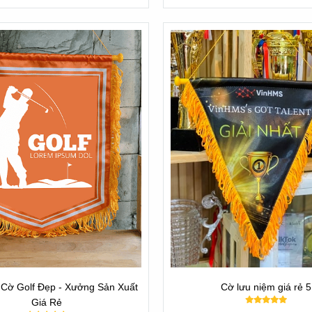
g
g viên và câu lạc bộ, mà còn mang lại đa dạng lợi ích cho tập thể, các
ặng trong các sự kiện và giải đấu là nguồn động viên to lớn cho nhữn
ệ trong sự nghiệp thi đấu của mình.
h thần thể thao lành mạnh, khuyến khích sự công bằng và tinh thần đồn
Cờ Golf Đẹp - Xưởng Sản Xuất
Cờ lưu niệm giá rẻ 5
Giá Rẻ