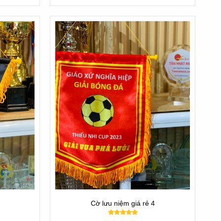
 lợi ích này bao gồm:
g cơ thủ. Chúng động viên họ quyết tâm hơn nữa, không chỉ
g đội. Chúng là biểu tượng của sự quyết tâm và cống hiến,
Cờ lưu niệm giá rẻ 4