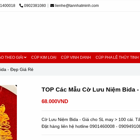
01400018
0902381080
lienhe@tannhatminh.com
O THEO GIẢI
CÚP KIM LOẠI
CÚP VINH DANH
CÚP PHA LÊ THỦY TINH
da - Đẹp Giá Rẻ
TOP Các Mẫu Cờ Lưu Niệm Bida -
68.000VND
Cờ Lưu Niệm Bida - Giá cho SL may > 100 cái. T
Đặt hàng liên hệ hotline 0901460008 - 09094910