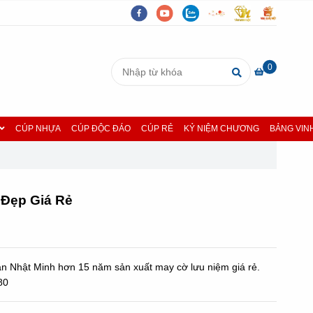
0
CÚP NHỰA
CÚP ĐỘC ĐÁO
CÚP RẺ
KỶ NIỆM CHƯƠNG
BẢNG VIN
 Đẹp Giá Rẻ
ân Nhật Minh hơn 15 năm sản xuất may cờ lưu niệm giá rẻ.
80