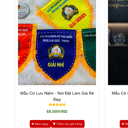
Mẫu Cờ Lưu Niệm - Nơi Đặt Làm Giá Rẻ
Mẫu Cờ 
Đẹp
kinh nghiệm
trong ngành
Sản xuất – làm
- in Kỷ niệm ch
68.000VND
Cúp tennis, Cúp bóng đá
Mua ngay
Thêm vào giỏ hàng
M