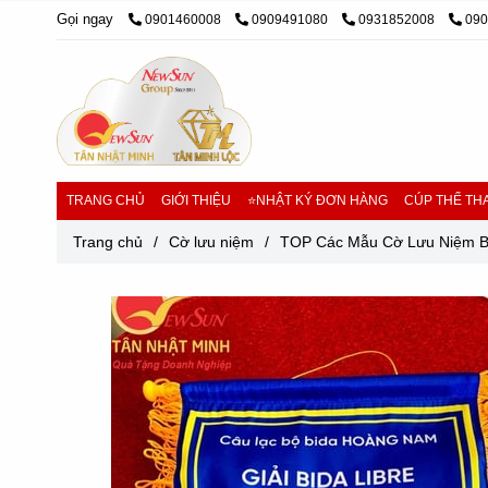
Gọi ngay
0901460008
0909491080
0931852008
09
TRANG CHỦ
GIỚI THIỆU
⭐NHẬT KÝ ĐƠN HÀNG
CÚP THỂ THA
Trang chủ
/
Cờ lưu niệm
/
TOP Các Mẫu Cờ Lưu Niệm Bi