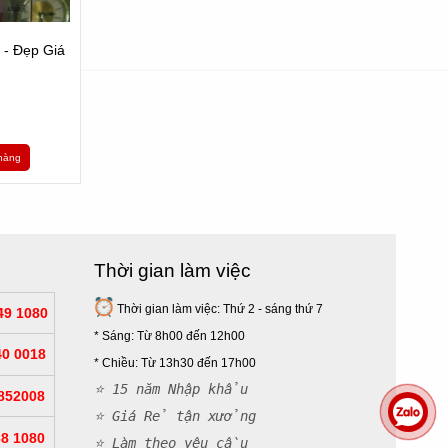
- Đẹp Giá
hàng
Thời gian làm việc
ền cao và khả năng chống phai màu. Ví dụ như muốn sản
Thời gian làm việc: Thứ 2 - sáng thứ 7
49 1080
* Sáng: Từ 8h00 đến 12h00
t là những công nghệ bình thường, cho phép xây dựng ra
40 0018
*
Chiều: Từ 13h30 đến 17h00
⭐ 15 năm Nhập khẩu
852008
nghiệp sản xuất có nhà cung cấp hậu mãi tốt, giúp đỡ kịp
⭐ Giá Rẻ tận xưởng
uản cờ lưu niệm.
38 1080
⭐ Làm theo yêu cầu