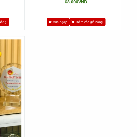
68.000VND
hàng
Mua ngay
Thêm vào giỏ hàng
g là tượng trưng của sự chiến thắng, ghi nhận chiến thắng
g chỉ là sự động viên nhưng mà còn là niềm tự hào về
iệm cho những thành viên có đóng góp xuất sắc giúp thi