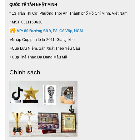
cờ lưu niệm, cúp thể thao, kỷ niệm chương, bảng vinh
QUỐC TẾ TÂN NHẬT MINH
danh, huy chương...
* 13 Trần Thị Cờ, Phường Thới An, Thành phố Hồ Chí Minh, Việt Nam
* MST: 0311160630
- Đội ngũ tư vấn chuyên sâu, thiết kế miễn phí và chuyên
nghiệp, đa dạng mẫu mã và cập nhật sản phẩm mới liên
VP:
80 Đường Số 9, P8, Gò Vấp, HCM
tục, bảo trì sản phẩm trọn đời
⭐Nhập Cúp pha lê từ 2011; Giá tại kho
⭐Cúp Lưu Niệm, Sản Xuất Theo Yêu Cầu
- Hãy đến với Tân Nhật Minh chắc chắn bạn sẽ hài lòng về
chất lượng cũng như độ phục vụ khách hàng của công ty
⭐Cúp Thể Thao Da Dạng Mẫu Mã
chúng tôi.
Chính sách
CHÍNH SÁCH ĐỔI / TRẢ HÀNG
Newsun- Tân Nhật Minh luôn lấy uy tín lên
hàng đầu.
Tuy những mặt hàng chúng tôi buôn bán đều là các mặt
hàng tay chân, gia công từ tay, nên độ đúng đắn nhiều lúc
chỉ 85-90% so với thiết kế.