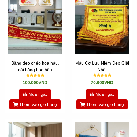
Thi
ết k
ế mi
ễn ph
í, b
ào tr
ì tr
ọn
đ
ời
Hotline/zalo 0901460008 / 0949920008
TOP Những Mẫu Cờ Lưu Niệm Giao
Băng đeo chéo hoa hậu,
Mẫu Cờ Lưu Niệm Đẹp Giải
Lưu Bóng Đá Đẹp
dải băng hoa hậu
Nhất
100.000VND
70.000VND
Mua ngay
Mua ngay
Thêm vào giỏ hàng
Thêm vào giỏ hàng