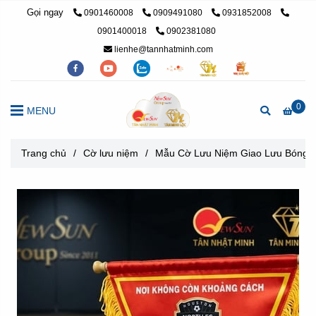
Gọi ngay
0901460008
0909491080
0931852008
0901400018
0902381080
lienhe@tannhatminh.com
0
MENU
Trang chủ
/
Cờ lưu niệm
/
Mẫu Cờ Lưu Niệm Giao Lưu Bóng Đ