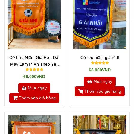
I.Vai Trò Của Mẫu Cờ Lưu Niệm Giao
Lưu Bóng Đá
Cờ Lưu Niệm Giá Rẻ - Đặt
Cờ lưu niệm giá rẻ 8
May Làm In Ấn Theo Yêu
- Một mẫu cờ lưu niệm giao lưu bóng đá không chỉ đơn
68.000VND
Cầu
giản là một mảnh vải in hình đội bóng. Nó mang theo sứ
68.000VND
Mua ngay
mạng của mình, tượng trưng cho sự thể thao, tinh thần kết
Mua ngay
đoàn và niềm tự hào của một đội bóng. Mỗi mẫu cờ lưu
Thêm vào giỏ hàng
niệm mang theo câu chuyện riêng, và nó có thể truyền
Thêm vào giỏ hàng
cảm hứng cho cả đội bóng và người ngưỡng mộ.
- Khi bạn quyết định chọn một cái cờ lưu niệm, có một số
nhân tố quan trọng cần xem xét. Điều này bao gồm kích
thước, thiết kế, chất liệu, và tùy chọn tùy chỉnh. Trong phần