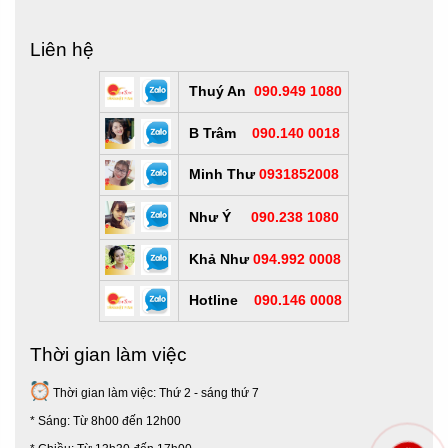
Liên hệ
Thuý An
090.949 1080
B Trâm
090.140 0018
Minh Thư
0931852008
Như Ý
090.238 1080
Khả Như
094.992 0008
Hotline
090.146 0008
Thời gian làm việc
Thời gian làm việc: Thứ 2 - sáng thứ 7
* Sáng: Từ 8h00 đến 12h00