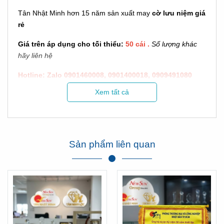
Tân Nhật Minh hơn 15 năm sản xuất may
cờ lưu niệm giá
rẻ
Giá trên áp dụng cho tối thiểu:
50 cái .
Số lượng khác
hãy liên hệ
Hotline: Zalo 0901460008, 0901400018, 0909491080
Xem tất cả
Cờ thường có 2 các kích thước, ngoài ra có thể làm theo
mọi yêu cầu.
+ 30x40 cm: 85.000/ cái
Sản phẩm liên quan
+ 40x60 cm: 120.000/ cái