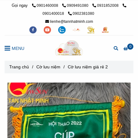
Gọi ngay
0901460008
0909491080
0931852008
0901400018
0902381080
lienhe@tannhatminh.com
0
MENU
Trang chủ
/
Cờ lưu niệm
/
Cờ lưu niệm giá rẻ 2