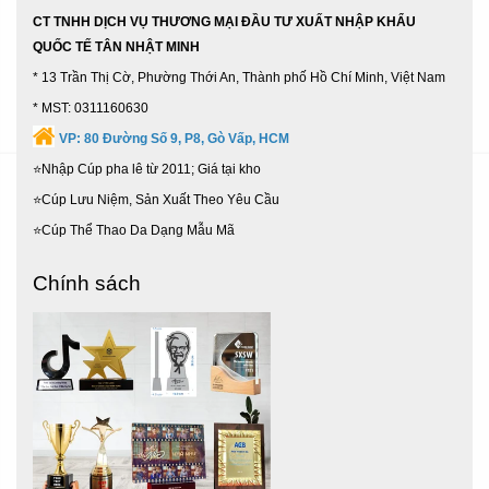
CT TNHH DỊCH VỤ THƯƠNG MẠI ĐẦU TƯ XUẤT NHẬP KHẨU
QUỐC TẾ TÂN NHẬT MINH
* 13 Trần Thị Cờ, Phường Thới An, Thành phố Hồ Chí Minh, Việt Nam
* MST: 0311160630
VP:
80 Đường Số 9, P8, Gò Vấp, HCM
⭐Nhập Cúp pha lê từ 2011; Giá tại kho
⭐Cúp Lưu Niệm, Sản Xuất Theo Yêu Cầu
⭐Cúp Thể Thao Da Dạng Mẫu Mã
Chính sách