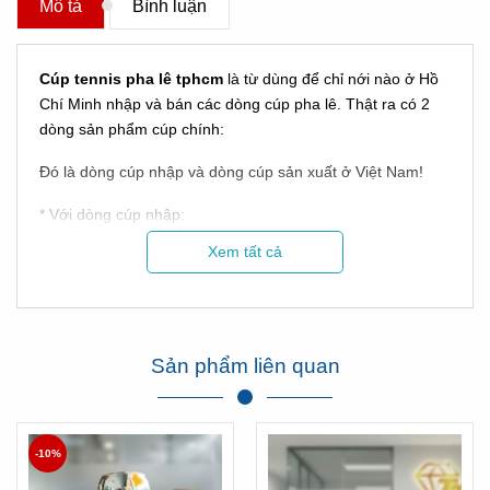
Mô tả
Bình luận
Cúp tennis pha lê tphcm
là từ dùng để chỉ nới nào ở Hồ
Chí Minh nhập và bán các dòng cúp pha lê. Thật ra có 2
dòng sản phẩm cúp chính:
Đó là dòng cúp nhập và dòng cúp sản xuất ở Việt Nam!
* Với dòng cúp nhập:
Xem tất cả
Sản phẩm liên quan
Hình ảnh Cúp Tân Nhật Minh làm cho hội thao Sacombank
-10%
Xem thêm phản hồi của Sacombank về chúng tôi tại đây: