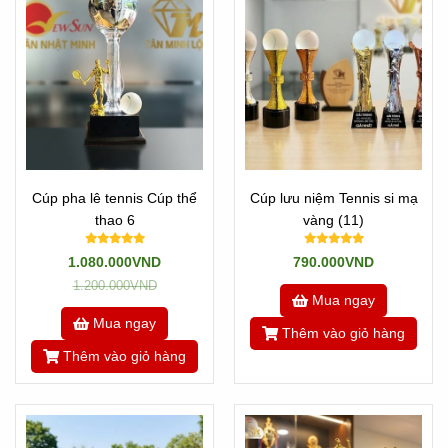
Click xem
---/---
Là những sản phẩm pha lê được đúc khuôn sẵn mẫu mã
và hình dạng. Nghĩa mà mẫu mã không thay đổi được.
Khách hàng chỉ việc chọn mẫu nào đẹp, kích thước phù
hợp và in hoặc khắc nội dung lên sản phẩm và giao qua
cho Khách hàng là xong.
Cúp tennis pha lê tphcm
Cúp pha lê tennis Cúp thể
Cúp lưu niệm Tennis si mạ
thao 6
vàng (11)
1.080.000VND
790.000VND
1.200.000VND
Mua ngay
Mua ngay
Thêm vào giỏ hàng
Thêm vào giỏ hàng