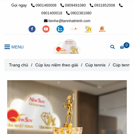
Gọi ngay
0901460008
0909491080
0931852008
0901400018
0902381080
lienhe@tannhatminh.com
0
MENU
Trang chủ
/
Cúp lưu niệm theo giải
/
Cúp tennis
/
Cúp tennis,