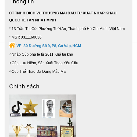
Thông tin
CT TNHH DỊCH VỤ THƯƠNG MẠI ĐẦU TƯ XUẤT NHẬP KHẨU
QUỐC TẾ TÂN NHẬT MINH
* 13 Trần Thị Cờ, Phường Thới An, Thành phố Hồ Chí Minh, Việt Nam
* MST: 0311160630
VP:
80 Đường Số 9, P8, Gò Vấp, HCM
⭐Nhập Cúp pha lê từ 2011; Giá tại kho
⭐Cúp Lưu Niệm, Sản Xuất Theo Yêu Cầu
⭐Cúp Thể Thao Da Dạng Mẫu Mã
Chính sách