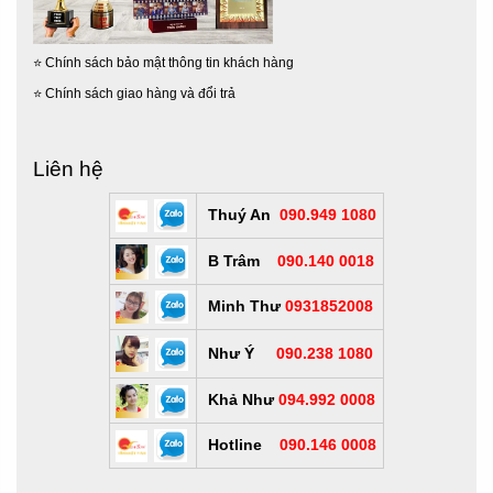
⭐
Chính sách bảo mật thông tin khách hàng
⭐
Chính sách giao hàng và đổi trả
Liên hệ
Thuý An
090.949 1080
B Trâm
090.140 0018
Minh Thư
0931852008
Như Ý
090.238 1080
Khả Như
094.992 0008
Hotline
090.146 0008