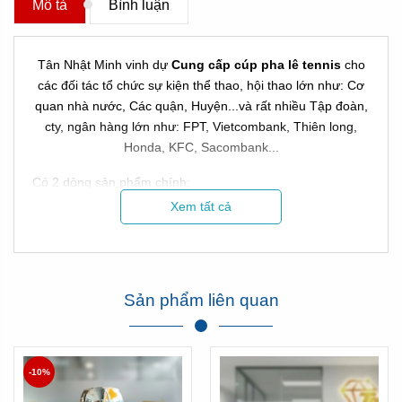
Mô tả
Bình luận
Tân Nhật Minh vinh dự
Cung cấp cúp pha lê tennis
cho
các đối tác tổ chức sự kiện thể thao, hội thao lớn như: Cơ
quan nhà nước, Các quận, Huyện...và rất nhiều Tập đoàn,
cty, ngân hàng lớn như: FPT, Vietcombank, Thiên long,
Honda, KFC, Sacombank...
Có 2 dòng sản phẩm chính:
Xem tất cả
Đó là dòng cúp nhập và dòng cúp sản xuất ở Việt Nam!
* Với dòng cúp nhập có thể là cúp kim loại, cúp pha lê, cúp
nhựa:
Sản phẩm liên quan
-10%