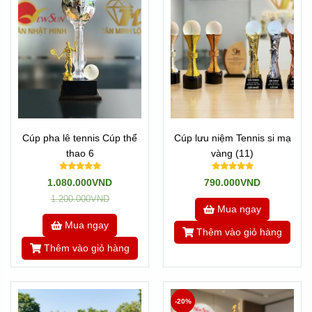
Hình ảnh Cúp Tân Nhật Minh làm cho hội thao Sacombank
Xem thêm phản hồi của Sacombank về chúng tôi tại đây:
Click xem
---/---
Cúp pha lê tennis Cúp thể
Cúp lưu niệm Tennis si mạ
Là những sản phẩm pha lê, kim loại, nhựa được đúc khuôn
thao 6
vàng (11)
sẵn mẫu mã và hình dạng. Nghĩa là mẫu mã không thay
đổi được. Khách hàng chỉ việc chọn mẫu nào đẹp, kích
1.080.000VND
790.000VND
thước phù hợp và in hoặc khắc nội dung lên sản phẩm và
1.200.000VND
giao qua cho Khách hàng là xong.
Mua ngay
Mua ngay
Thêm vào giỏ hàng
Thêm vào giỏ hàng
-20%