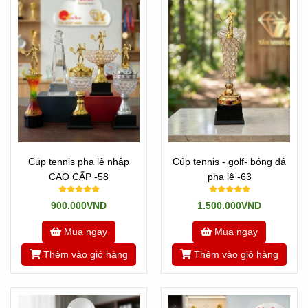
Là những sản phẩm như Pha lê và thủy tinh. Với pha lê
chúng tôi nhập phôi pha lê về và chế tác theo yêu cầu. Còn
nếu thủy tinh thì ở Việt nam rất nhiều. Tân Nhật Minh tự
hào đáp ựng được mọi mẫu mã yêu cầu,
cúp pha lê
tennis
được chế tác trong nước, có thể làm theo mọi hình
dạng và kích thước. Linh động trong nội dung và hình thức.
Có thể điêu khắc theo bất kỳ hình dạng logo hay hình ảnh
nào quý khách muốn.
Cúp tennis pha lê nhập
Cúp tennis - golf- bóng đá
CAO CẤP -58
pha lê -63
900.000VND
1.500.000VND
Mua ngay
Mua ngay
Thêm vào giỏ hàng
Thêm vào giỏ hàng
Cúp Sản xuất ở Việt nam
- Lợi ích dòng sản phẩm này là: Linh động nội dung và
hình thức. Mẫu mã làm theo mọi yêu cầu.