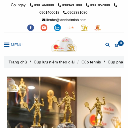
Gọi ngay
0901460008
0909491080
0931852008
0901400018
0902381080
lienhe@tannhatminh.com
0
MENU
Trang chủ
/
Cúp lưu niệm theo giải
/
Cúp tennis
/
Cúp pha lê