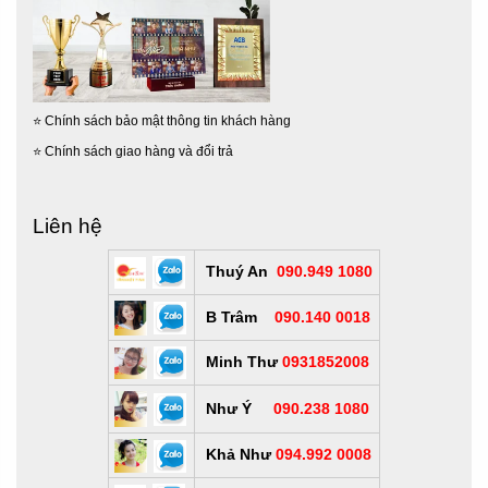
⭐
Chính sách bảo mật thông tin khách hàng
⭐
Chính sách giao hàng và đổi trả
Liên hệ
Thuý An
090.949 1080
B Trâm
090.140 0018
Minh Thư
0931852008
Như Ý
090.238 1080
Khả Như
094.992 0008