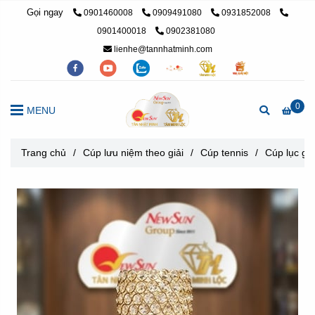
Gọi ngay
0901460008
0909491080
0931852008
0901400018
0902381080
lienhe@tannhatminh.com
0
MENU
Trang chủ
/
Cúp lưu niệm theo giải
/
Cúp tennis
/
Cúp lục giá