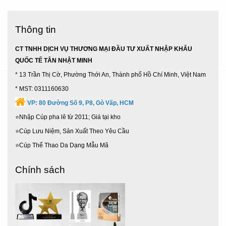
Thông tin
CT TNHH DỊCH VỤ THƯƠNG MẠI ĐẦU TƯ XUẤT NHẬP KHẨU
QUỐC TẾ TÂN NHẬT MINH
* 13 Trần Thị Cờ, Phường Thới An, Thành phố Hồ Chí Minh, Việt Nam
* MST: 0311160630
VP:
80 Đường Số 9, P8, Gò Vấp, HCM
⭐Nhập Cúp pha lê từ 2011; Giá tại kho
⭐Cúp Lưu Niệm, Sản Xuất Theo Yêu Cầu
⭐Cúp Thể Thao Da Dạng Mẫu Mã
Chính sách