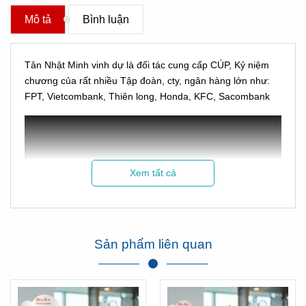
Mô tả
Bình luận
Tân Nhật Minh vinh dự là đối tác cung cấp CÚP, Kỷ niệm
chương của rất nhiều Tập đoàn, cty, ngân hàng lớn như:
FPT, Vietcombank, Thiên long, Honda, KFC, Sacombank
Xem tất cả
Hình ảnh Cúp Tân Nhật Minh làm cho hội thao Sacombank
Sản phẩm liên quan
Xem thêm phản hồi của Sacombank về chúng tôi tại đây:
Click xem