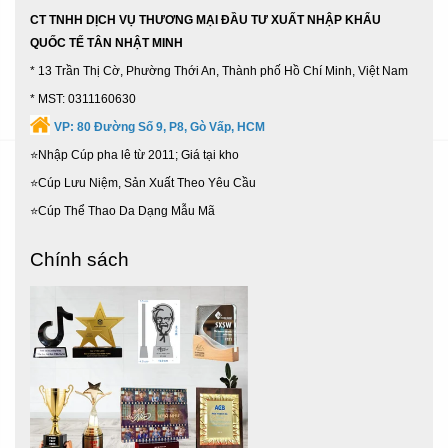
CT TNHH DỊCH VỤ THƯƠNG MẠI ĐẦU TƯ XUẤT NHẬP KHẨU
QUỐC TẾ TÂN NHẬT MINH
* 13 Trần Thị Cờ, Phường Thới An, Thành phố Hồ Chí Minh, Việt Nam
* MST: 0311160630
VP:
80 Đường Số 9, P8, Gò Vấp, HCM
⭐Nhập Cúp pha lê từ 2011; Giá tại kho
⭐Cúp Lưu Niệm, Sản Xuất Theo Yêu Cầu
⭐Cúp Thể Thao Da Dạng Mẫu Mã
Chính sách