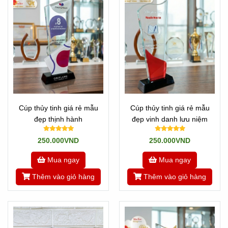
mặt mọi sự kiện trong cả nước!
Xem thêm các mẫu khác ở đây như:
Click Tất cả sản
phẩm về Cúp thủy tinh
-->
Mẫu Cúp pha lê
-->
Mẫu Cúp kim loại
-->
Các mẫu Cúp nhựa
Cúp thủy tinh giá rẻ mẫu
Cúp thủy tinh giá rẻ mẫu
đẹp thịnh hành
đẹp vinh danh lưu niệm
Hoặc quay
Về trang chủ
, hoặc tìn hiểu
Về chúng tôi
---//---
250.000VND
250.000VND
Mua ngay
Mua ngay
Newsun Tân Nhật Minh - Vua quà việt
Thêm vào giỏ hàng
Thêm vào giỏ hàng
Hotline:
Zalo 0901460008
Tannhatminh.com