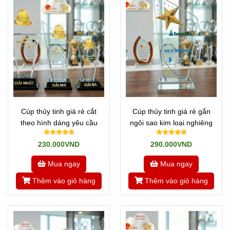
90% hàng nhập.
Đến với Tân Nhật Minh, chúng tôi có cả 2 dòng sản phẩm
để quí khách lựa chọn.
Cúp thủy tinh giá rẻ cắt
Cúp thủy tinh giá rẻ gắn
theo hình dáng yêu cầu
ngôi sao kim loại nghiêng
230.000VND
290.000VND
Video 1 mẫu cúp thủy tinh
Mua ngay
Mua ngay
Chúng tôi là đơn vị nhập các dòng sản phẩm pha lê,
Cúp
Thêm vào giỏ hàng
Thêm vào giỏ hàng
thủy tinh giá rẻ
này. Đồng thời là xưởng sản xuất trực
tiếp những sản phẩm cúp nhập không đáp ứng được. Nên
chúng tôi có giá hợp lý, rẻ nhất
Vơi hơn 10 năm trong nghề, chúng tôi tự hào là đơn vị có