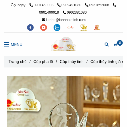
Gọi ngay
0901460008
0909491080
0931852008
0901400018
0902381080
lienhe@tannhatminh.com
0
MENU
Trang chủ
/
Cúp pha lê
/
Cúp thủy tinh
/
Cúp thủy tinh giá rẻ