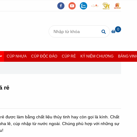
0
CÚP NHỰA
CÚP ĐỘC ĐÁO
CÚP RẺ
KỶ NIỆM CHƯƠNG
BẢNG VIN
á rẻ
 rẻ được làm bằng chất liệu thủy tinh hay còn gọi là kính. Chất
 pha lê, cúp nhập từ nước ngoài. Chúng phù hợp với những sự
u!