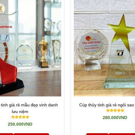
mặt mọi sự kiện trong cả nước!
ẩm về Cúp thủy tinh
 tinh giá rẻ mẫu đẹp vinh danh
Cúp thủy tinh giá rẻ ngôi sa
lưu niệm
280.000VND
250.000VND