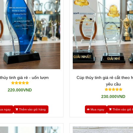
g nước, có thể làm theo mọi hình dạng và kích thước. Linh động trong
nh thức. Mẫu mã làm theo mọi yêu cầu.
ê, nên cũng không thể làm những sản phẩm Quá tinh tế như dòng nhậ
ể quí khách lựa chọn.
thủy tinh giá rẻ - uốn lượn
Cúp thủy tinh giá rẻ cắt theo 
yêu cầu
220.000VND
230.000VND
Video 1 mẫu cúp thủy tinh
ua ngay
Thêm vào giỏ hàng
Mua ngay
Thêm vào giỏ 
hủy tinh giá rẻ
này. Đồng thời là xưởng sản xuất trực tiếp những sản