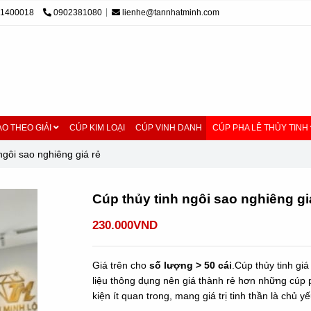
01400018
0902381080
lienhe@tannhatminh.com
O THEO GIẢI
CÚP KIM LOẠI
CÚP VINH DANH
CÚP PHA LÊ THỦY TINH
ngôi sao nghiêng giá rẻ
Cúp thủy tinh ngôi sao nghiêng gi
230.000VND
Giá trên cho
số lượng > 50 cái
.Cúp thủy tinh giá
liệu thông dụng nên giá thành rẻ hơn những cúp
kiện ít quan trong, mang giá trị tinh thần là chủ yế