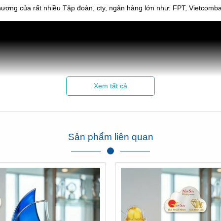
chương của rất nhiều Tập đoàn, cty, ngân hàng lớn như: FPT, Vietcom
Xem tất cả
Hình ảnh Cúp Tân Nhật Minh làm cho hội thao Sacombank
Xem thêm phản hồi của Sacombank về chúng tôi tại đây:
Click xem
Sản phẩm liên quan
---/---
. Có giá rẻ hơn cúp pha lê hay cúp kim loại.
nh.