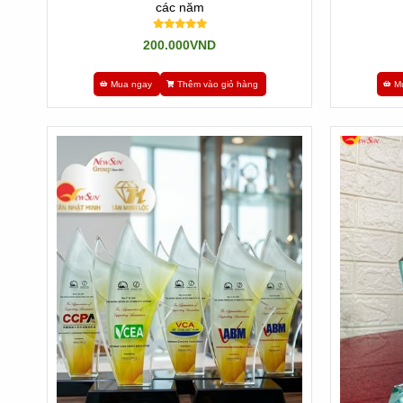
các năm
200.000VND
Mua ngay
Thêm vào giỏ hàng
M