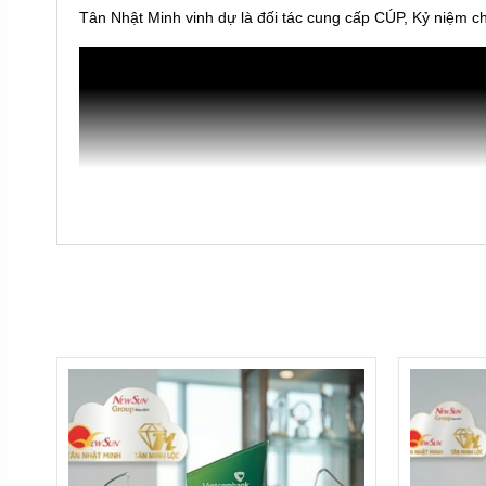
Tân Nhật Minh vinh dự là đối tác cung cấp CÚP, Kỷ niệm 
Cúp thủy tinh giá rẻ
là dòng sản phẩm sản xuất ở việt nam
Chúng được làm bằng chất liệu thủy tinh, hay còn gọi là Kí
* Là dòng cúp sản xuất tại Việt Nam: