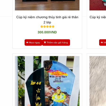
Cúp kỷ niệm chương thủy tinh giá rẻ thân
Cúp kỷ niệ
2 lớp
300.000VND
Mua ngay
Thêm vào giỏ hàng
M