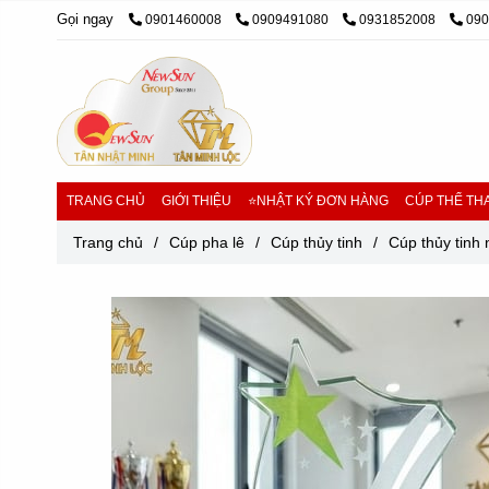
Gọi ngay
0901460008
0909491080
0931852008
09
TRANG CHỦ
GIỚI THIỆU
⭐NHẬT KÝ ĐƠN HÀNG
CÚP THỂ THA
Trang chủ
/
Cúp pha lê
/
Cúp thủy tinh
/
Cúp thủy tinh 