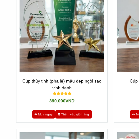
Cúp thủy tinh giá rẻ
l
à những sản phẩm được chế tác tron
dạng logo hay hình ảnh nào chúng ta muốn.
- Lợi ích dòng sản phẩm này là: Linh động nội dung và hì
- Nhược điểm: Vì công nghệ VN không đủ để chế tác pha l
Đến với Tân Nhật Minh, chúng tôi có cả 2 dòng sản phẩm đ
Cúp thủy tinh (pha lê) mẫu đẹp ngôi sao
Cúp 
vinh danh
390.000VND
Mua ngay
Thêm vào giỏ hàng
M
Chúng tôi là đơn vị nhập các dòng sản phẩm pha lê,
Cúp t
hợp lý, rẻ nhất