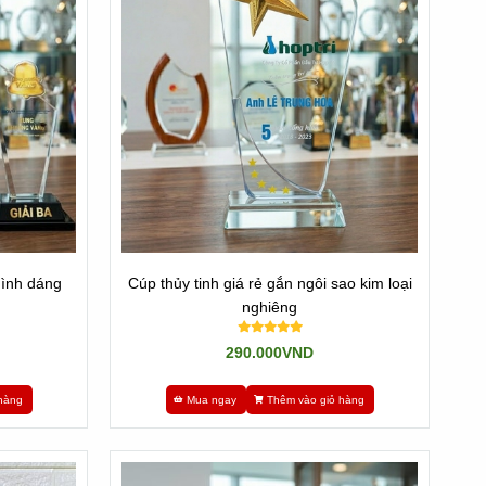
 nội dung và hình thức. Có thể điêu khắc theo bất kỳ hình
p được. Mà độ tinh tế chỉ bằng khoảng 85-90% hàng nhập.
hình dáng
Cúp thủy tinh giá rẻ gắn ngôi sao kim loại
nghiêng
290.000VND
hàng
Mua ngay
Thêm vào giỏ hàng
 phẩm cúp nhập không đáp ứng được. Nên chúng tôi có giá