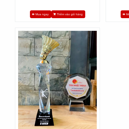
By:
Tannhatminh.com
Mua ngay
Thêm vào giỏ hàng
M