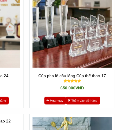
ách hàng chỉ việc chọn mẫu nào đẹp, kích thước phù hợp
ao 24
Cúp pha lê cầu lông Cúp thể thao 17
650.000VND
hàng
Mua ngay
Thêm vào giỏ hàng