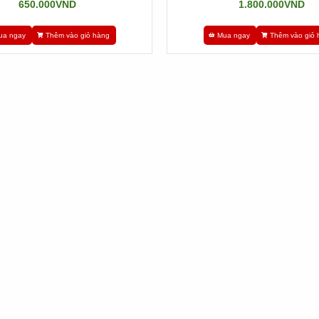
650.000VND
1.800.000VND
ua ngay
Thêm vào giỏ hàng
Mua ngay
Thêm vào giỏ 