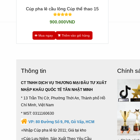
Cúp pha lê cầu lông Cúp thể thao 15
900.000VND
Mua ngay
Thêm vào giỏ hàng
Thông tin
Chính s
CT TNHH DỊCH VỤ THƯƠNG MẠI ĐẦU TƯ XUẤT
NHẬP KHẨU QUỐC TẾ TÂN NHẬT MINH
* 13 Trần Thị Cờ, Phường Thới An, Thành phố Hồ
Chí Minh, Việt Nam
* MST: 0311160630
VP:
80 Đường Số 9, P8, Gò Vấp, HCM
⭐Nhập Cúp pha lê từ 2011; Giá tại kho
⭐Cúp Lưu Niệm, Sản Xuất Theo Yêu Cầu