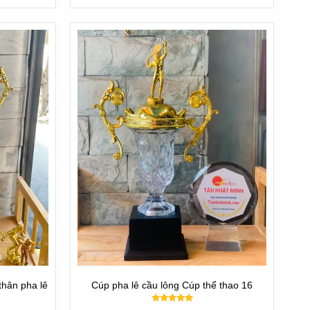
úp nhập không đáp ứng được. Nên chúng tôi có giá hợp lý,
thân pha lê
Cúp pha lê cầu lông Cúp thể thao 16