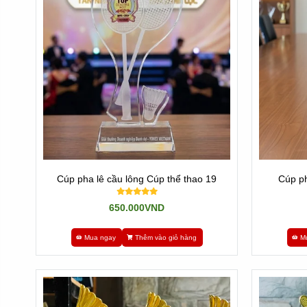
Là những sản phẩm pha lê, kim loại, nhựa được đúc khuôn
và in hoặc khắc nội dung lên sản phẩm và giao qua cho K
Cúp pha lê cầu lông Cúp thể thao 19
Cúp ph
650.000VND
Mua ngay
Thêm vào giỏ hàng
M
- Ích lợi của dòng sản phẩm nhập là: Cao cấp, hàng có sẵ