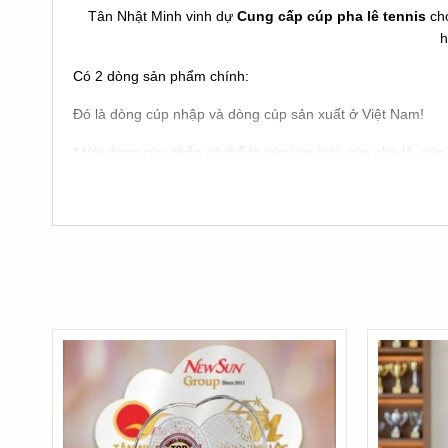
Tân Nhật Minh vinh dự
Cung cấp cúp pha lê tennis
cho
h
Có 2 dòng sản phẩm chính:
Đó là dòng cúp nhập và dòng cúp sản xuất ở Việt Nam!
* Với dòng cúp nhập có thể là cúp kim loại, cúp pha lê, cúp