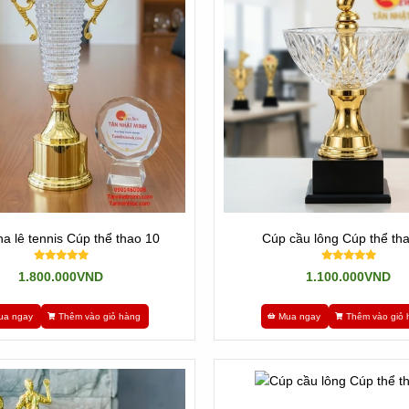
 sẵn mẫu mã và hình dạng. Nghĩa là mẫu mã không thay đổi được. Kh
hách hàng là xong.
a lê tennis Cúp thể thao 10
Cúp cầu lông Cúp thể th
1.800.000VND
1.100.000VND
Cúp Nhập khẩu
ua ngay
Thêm vào giỏ hàng
Mua ngay
Thêm vào giỏ 
cúp pha lê tennis
n và đẹp