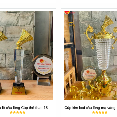
ể quí khách lựa chọn.
ennis
này. Đồng thời là xưởng sản xuất trực tiếp những sản phẩm mà c
mặt mọi sự kiện trong cả nước!
hẩm về Cúp Sản xuất ở VN
 lê cầu lông Cúp thể thao 18
Cúp kim loại cầu lông mạ vàng 