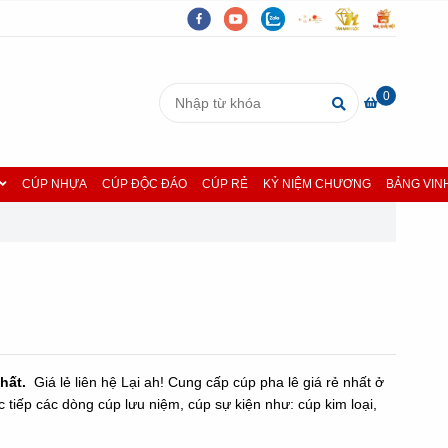
0
CÚP NHỰA
CÚP ĐỘC ĐÁO
CÚP RẺ
KỶ NIỆM CHƯƠNG
BẢNG VIN
nhất.
Giá lẻ liên hệ Lại ah! Cung cấp cúp pha lê giá rẻ nhất ở
 tiếp các dòng cúp lưu niệm, cúp sự kiện như: cúp kim loại,