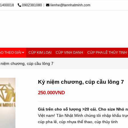
01400018
0902381080
lienhe@tannhatminh.com
O THEO GIẢI
CÚP KIM LOẠI
CÚP VINH DANH
CÚP PHA LÊ THỦY TINH
 niệm chương, cúp cầu lông 7
Kỷ niệm chương, cúp cầu lông 7
250.000VND
Giá trên cho số lượng >20 cái. Cho size Nhỏ 
Việt nam! Tân Nhật Minh chúng tôi nhập khẩu trực
cúp pha lê, cúp nhựa thể thao, cúp thủy tinh