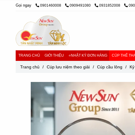
Gọi ngay
0901460008
0909491080
0931852008
09
TRANG CHỦ
GIỚI THIỆU
⭐NHẬT KÝ ĐƠN HÀNG
CÚP THỂ THA
Trang chủ
/
Cúp lưu niệm theo giải
/
Cúp cầu lông
/
Kỷ