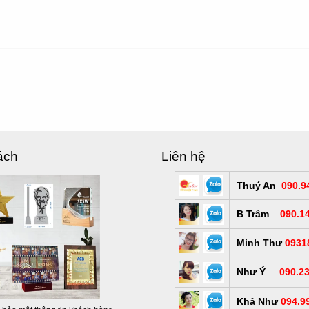
ách
Liên hệ
Thuý An
090.9
B Trâm
090.1
Minh Thư
0931
Như Ý
090.2
Khả Như
094.9