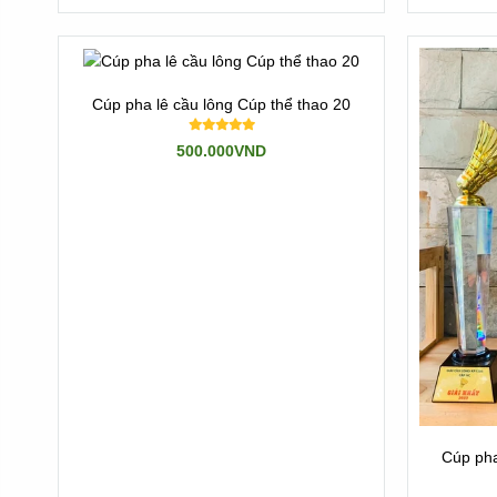
Đến với Tân Nhật Minh, chúng tôi có cả 2 dòng sản phẩm đ
Chúng tôi là đơn vị nhập các dòng sản phẩm
cúp pha lê t
rẻ nhất
Cúp pha lê cầu lông Cúp thể thao 20
Vơi hơn 10 năm trong nghề, chúng tôi tự hào là đơn vị có 
500.000VND
Xem thêm các mẫu khác ở đây như:
Click Tất cả sản p
-->
Mẫu Cúp pha lê
-->
Mẫu Cúp kim loại
-->
Các mẫu Cúp nhựa
Hoặc quay
Về trang chủ
, hoặc tìn hiểu
Về chúng tôi
---//---
Newsun Tân Nhật Minh - Vua quà việt
Cúp pha
Hotline:
Zalo 0901460008