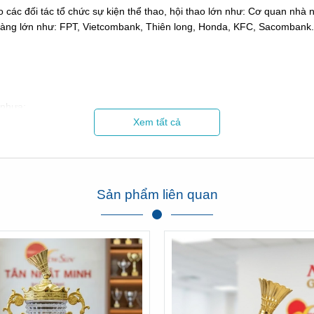
 các đối tác tổ chức sự kiện thể thao, hội thao lớn như: Cơ quan nhà 
àng lớn như: FPT, Vietcombank, Thiên long, Honda, KFC, Sacombank.
 nhựa:
Xem tất cả
Sản phẩm liên quan
Hình ảnh Cúp Tân Nhật Minh làm cho hội thao Sacombank
Xem thêm phản hồi của Sacombank về chúng tôi tại đây:
Click xem
---/---