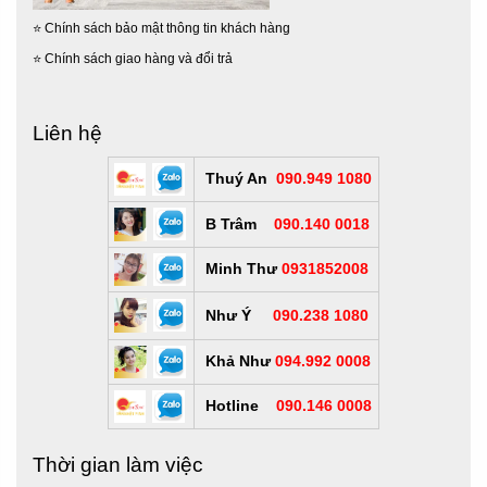
⭐
Chính sách bảo mật thông tin khách hàng
⭐
Chính sách giao hàng và đổi trả
Liên hệ
Thuý An
090.949 1080
B Trâm
090.140 0018
Minh Thư
0931852008
Như Ý
090.238 1080
Khả Như
094.992 0008
Hotline
090.146 0008
Thời gian làm việc