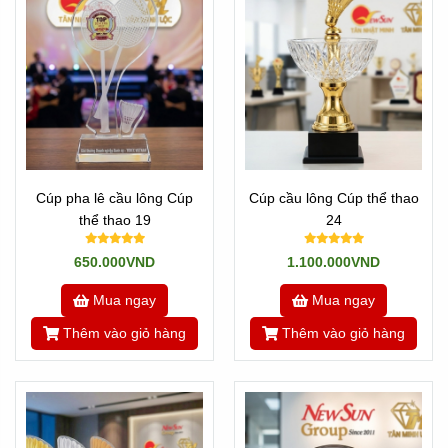
Hình ảnh Cúp Tân Nhật Minh làm cho hội thao Sacombank
Xem thêm phản hồi của Sacombank về chúng tôi tại đây:
Click xem
---/---
Cúp pha lê cầu lông Cúp
Cúp cầu lông Cúp thể thao
Là những sản phẩm pha lê, kim loại, nhựa được đúc khuôn
thể thao 19
24
sẵn mẫu mã và hình dạng. Nghĩa là mẫu mã không thay
đổi được. Khách hàng chỉ việc chọn mẫu nào đẹp, kích
650.000VND
1.100.000VND
thước phù hợp và in hoặc khắc nội dung lên sản phẩm và
giao qua cho Khách hàng là xong.
Mua ngay
Mua ngay
Thêm vào giỏ hàng
Thêm vào giỏ hàng