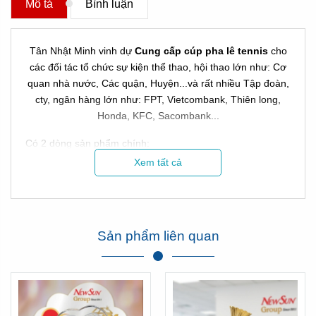
Mô tả
Bình luận
Tân Nhật Minh vinh dự
Cung cấp cúp pha lê tennis
cho
các đối tác tổ chức sự kiện thể thao, hội thao lớn như: Cơ
quan nhà nước, Các quận, Huyện...và rất nhiều Tập đoàn,
cty, ngân hàng lớn như: FPT, Vietcombank, Thiên long,
Honda, KFC, Sacombank...
Có 2 dòng sản phẩm chính:
Xem tất cả
Đó là dòng cúp nhập và dòng cúp sản xuất ở Việt Nam!
* Với dòng cúp nhập có thể là cúp kim loại, cúp pha lê, cúp
nhựa:
Sản phẩm liên quan