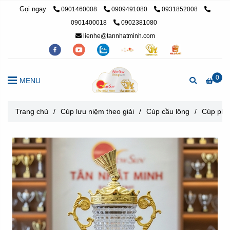
Gọi ngay
0901460008
0909491080
0931852008
0901400018
0902381080
lienhe@tannhatminh.com
0
MENU
Trang chủ
/
Cúp lưu niệm theo giải
/
Cúp cầu lông
/
Cúp pha 