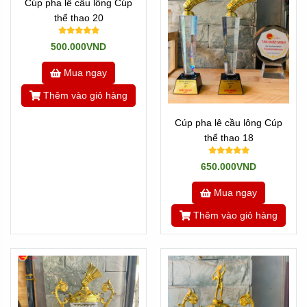
Cúp pha lê cầu lông Cúp
-->
Mẫu Cúp kim loại
thể thao 20
-->
Các mẫu Cúp nhựa
500.000VND
Hoặc quay
Về trang chủ
, hoặc tìn hiểu
Về chúng tôi
Mua ngay
---//---
Thêm vào giỏ hàng
Newsun Tân Nhật Minh - Vua quà việt
Cúp pha lê cầu lông Cúp
thể thao 18
Hotline:
Zalo 0901460008
650.000VND
By:
Tannhatminh.com
Mua ngay
Thêm vào giỏ hàng