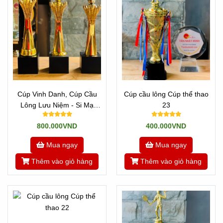
Là những sản phẩm như Pha lê và thủy tinh. Với pha lê
chúng tôi nhập phôi pha lê về và chế tác theo yêu cầu. Còn
nếu thủy tinh thì ở Việt nam rất nhiều. Tân Nhật Minh tự
hào đáp ựng được mọi mẫu mã yêu cầu,
cúp pha lê
tennis
được chế tác trong nước, có thể làm theo mọi hình
dạng và kích thước. Linh động trong nội dung và hình thức.
Có thể điêu khắc theo bất kỳ hình dạng logo hay hình ảnh
nào quý khách muốn.
Cúp Vinh Danh, Cúp Cầu
Cúp cầu lông Cúp thể thao
Lông Lưu Niệm - Si Mạ
23
Vàng
800.000VND
400.000VND
Mua ngay
Mua ngay
Thêm vào giỏ hàng
Thêm vào giỏ hàng
Cúp Sản xuất ở Việt nam
- Lợi ích dòng sản phẩm này là: Linh động nội dung và
hình thức. Mẫu mã làm theo mọi yêu cầu.