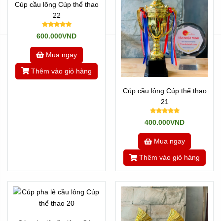
Cúp cầu lông Cúp thể thao
- Nhược điểm: Vì công nghệ VN không đủ để chế tác pha
22
lê, nên cũng không thể làm những sản phẩm Quá tinh tế
600.000VND
như dòng nhập được. Mà độ tinh tế chỉ bằng khoảng 85-
90% hàng nhập.
Mua ngay
Đến với Tân Nhật Minh, chúng tôi có cả 2 dòng sản phẩm
Thêm vào giỏ hàng
để quí khách lựa chọn.
Cúp cầu lông Cúp thể thao
Chúng tôi là đơn vị nhập các dòng sản phẩm
cúp pha lê
21
tennis
này. Đồng thời là xưởng sản xuất trực tiếp những
sản phẩm mà cúp nhập không đáp ứng được. Nên chúng
400.000VND
tôi có giá hợp lý, rẻ nhất
Mua ngay
Vơi hơn 10 năm trong nghề, chúng tôi tự hào là đơn vị có
Thêm vào giỏ hàng
mặt mọi sự kiện trong cả nước!
Xem thêm các mẫu khác ở đây như:
Click Tất cả sản
phẩm về Cúp Sản xuất ở VN
-->
Mẫu Cúp pha lê