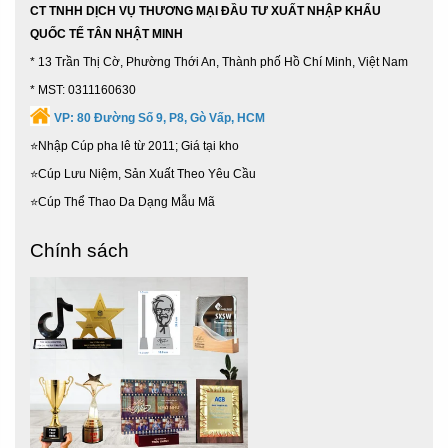
CT TNHH DỊCH VỤ THƯƠNG MẠI ĐẦU TƯ XUẤT NHẬP KHẨU
QUỐC TẾ TÂN NHẬT MINH
* 13 Trần Thị Cờ, Phường Thới An, Thành phố Hồ Chí Minh, Việt Nam
* MST: 0311160630
VP:
80 Đường Số 9, P8, Gò Vấp, HCM
⭐Nhập Cúp pha lê từ 2011; Giá tại kho
⭐Cúp Lưu Niệm, Sản Xuất Theo Yêu Cầu
⭐Cúp Thể Thao Da Dạng Mẫu Mã
Chính sách