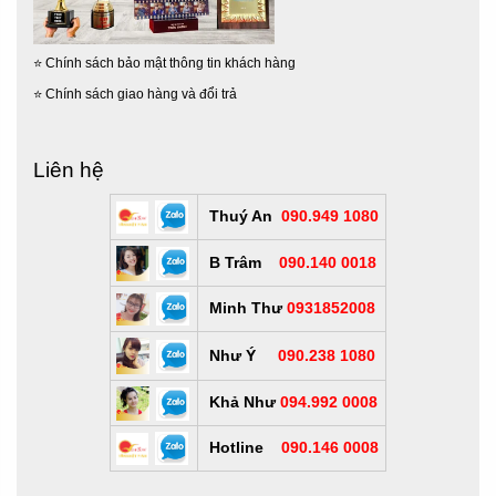
⭐
Chính sách bảo mật thông tin khách hàng
⭐
Chính sách giao hàng và đổi trả
Liên hệ
Thuý An
090.949 1080
B Trâm
090.140 0018
Minh Thư
0931852008
Như Ý
090.238 1080
Khả Như
094.992 0008
Hotline
090.146 0008