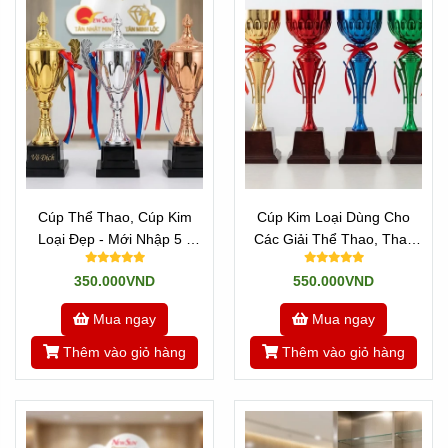
Đến với Tân Nhật Minh, chúng tôi có nhiều dòng sản phẩm
để quí khách lựa chọn.
Chúng tôi là đơn vị nhập các dòng sản phẩm cúp pha
lê,
Cúp kim loại mạ vàng
này. Đồng thời là xưởng sản
xuất trực tiếp những sản phẩm mà cúp nhập không
đáp ứng được.
Xem thêm
Cúp Thể Thao, Cúp Kim
Cúp Kim Loại Dùng Cho
Click xem Tất cả sản phẩm về Cúp k
im loại
Loại Đẹp - Mới Nhập 5 -
Các Giải Thể Thao, Thay
Mini Cao 30 cm
Chóp Theo Môn Thể Thao
---/---
350.000VND
550.000VND
Vơi hơn 10 năm trong nghề, chúng tôi tự hào là đơn vị có
Mua ngay
Mua ngay
mặt mọi sự kiện trong cả nước!
Thêm vào giỏ hàng
Thêm vào giỏ hàng
Xem thêm các mẫu khác ở đây như:
-->
Mẫu Cúp pha lê
-->
Các mẫu Cúp nhựa