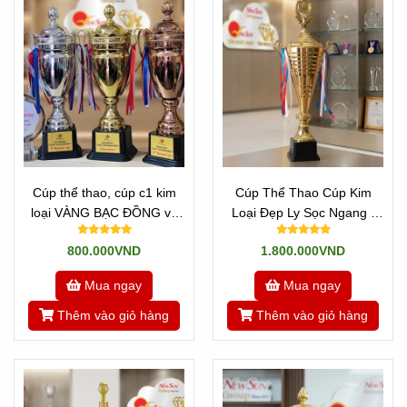
Hoặc quay
Về trang chủ
, hoặc tìnm hiểu
Về chúng tôi
---//---
Newsun Tân Nhật Minh - Vua quà việt
Hotline:
Zalo 0901460008
Tannhatminh.com
Cúp thể thao, cúp c1 kim
Cúp Thể Thao Cúp Kim
loại VÀNG BẠC ĐỒNG và
Loại Đẹp Ly Sọc Ngang -
có cả 3 Size
CAO 65-72 Cm
800.000VND
1.800.000VND
Mua ngay
Mua ngay
Thêm vào giỏ hàng
Thêm vào giỏ hàng