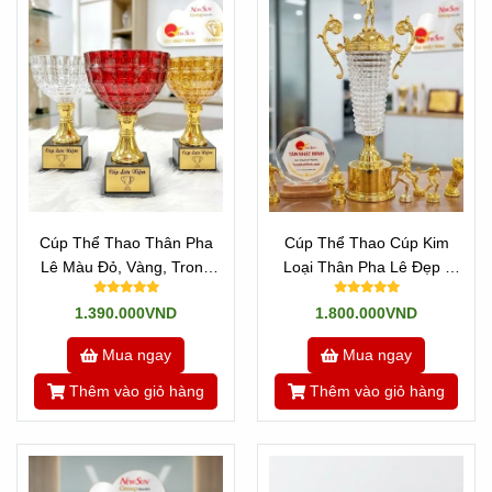
---/---
Cúp kim loại mạ vàng
là dòng cúp được làm từ chất liệu
kim loại sang trọng, đẳng cấp:
Đó là dòng cúp nhập không phải dòng cúp sản xuất ở Việt
Nam!
* Với dòng cúp nhập:
Là những sản phẩm
Cúp kim loại mạ vàng
được đúc
Cúp Thể Thao Thân Pha
Cúp Thể Thao Cúp Kim
khuôn sẵn mẫu mã và hình dạng. Nghĩa mà mẫu mã
Lê Màu Đỏ, Vàng, Trong
Loại Thân Pha Lê Đẹp -
không thay đổi được. Khách hàng chỉ việc chọn mẫu nào
Đẹp Cao Cấp
Thịnh Hành Nhất
đẹp, kích thước phù hợp và in hoặc khắc nội dung lên sản
1.390.000VND
1.800.000VND
phẩm và giao qua cho Khách hàng là xong.
Mua ngay
Mua ngay
- Lợi ích của dòng sản phẩm này là: Nhanh và đẹp
Thêm vào giỏ hàng
Thêm vào giỏ hàng
- Nhược điểm: Ngược lại là chúng có giá không phải rẻ và
mẫu mã bị hạn chế. Chúng ta muốn thay đổi chi tiết nào đó
cũng không được.