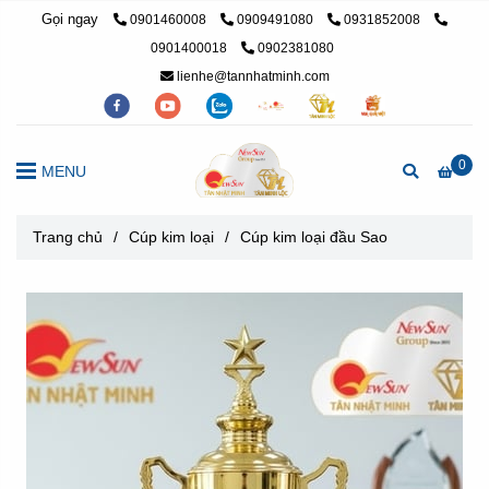
Gọi ngay
0901460008
0909491080
0931852008
0901400018
0902381080
lienhe@tannhatminh.com
0
MENU
Trang chủ
/
Cúp kim loại
/
Cúp kim loại đầu Sao