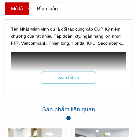
Mô tả
Bình luận
Tân Nhật Minh vinh dự là đối tác cung cấp CÚP, Kỷ niệm
chương của rất nhiều Tập đoàn, cty, ngân hàng lớn như:
FPT, Vietcombank, Thiên long, Honda, KFC, Sacombank...
Xem tất cả
Hình ảnh Cúp Tân Nhật Minh làm cho hội thao Sacombank
Sản phẩm liên quan
Xem thêm phản hồi của Sacombank về chúng tôi tại đây:
Click xem