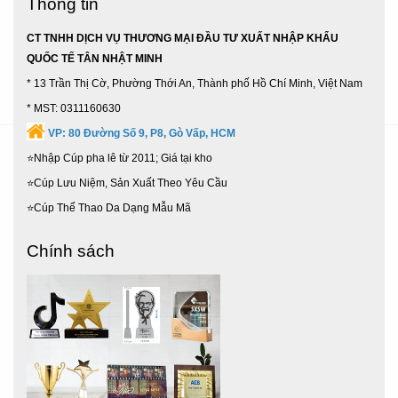
Thông tin
CT TNHH DỊCH VỤ THƯƠNG MẠI ĐẦU TƯ XUẤT NHẬP KHẨU
QUỐC TẾ TÂN NHẬT MINH
* 13 Trần Thị Cờ, Phường Thới An, Thành phố Hồ Chí Minh, Việt Nam
* MST: 0311160630
VP:
80 Đường Số 9, P8, Gò Vấp, HCM
⭐Nhập Cúp pha lê từ 2011; Giá tại kho
⭐Cúp Lưu Niệm, Sản Xuất Theo Yêu Cầu
⭐Cúp Thể Thao Da Dạng Mẫu Mã
Chính sách