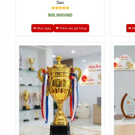
Sao
900.000VND
Mua ngay
Thêm vào giỏ hàng
M