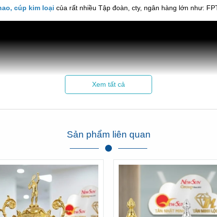
hao, cúp kim loại
của rất nhiều Tập đoàn, cty, ngân hàng lớn như: F
Xem tất cả
Xem thêm phản hồi của Sacombank về chúng tôi tại đây:
Click xem
Sản phẩm liên quan
---/---
im loại sang trọng, đẳng cấp:
 Nam!