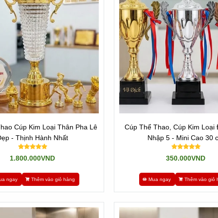
ợc đúc khuôn sẵn mẫu mã và hình dạng. Nghĩa mà mẫu mã không thay 
giao qua cho Khách hàng là xong.
 mẫu mã bị hạn chế. Chúng ta muốn thay đổi chi tiết nào đó cũng khôn
 để quí khách lựa chọn.
úp kim loại thể thao
này. Đồng thời là xưởng sản xuất trực tiếp nh
hao Cúp Kim Loại Thân Pha Lê
Cúp Thể Thao, Cúp Kim Loại 
ẹp - Thịnh Hành Nhất
Nhập 5 - Mini Cao 30 
1.800.000VND
350.000VND
ua ngay
Thêm vào giỏ hàng
Mua ngay
Thêm vào giỏ 