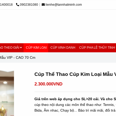
01400018
0902381080
lienhe@tannhatminh.com
O THEO GIẢI
CÚP KIM LOẠI
CÚP VINH DANH
CÚP PHA LÊ THỦY TINH
Mẫu VIP - CAO 70 Cm
Cúp Thể Thao Cúp Kim Loại Mẫu 
2.300.000VND
Giá trên web áp dụng cho SL>20 cái. Và cho S
cúp theo nội dung các môn thể thao như: Tennis, 
Bida, Âm nhac, Chạy bộ... Bảo trì mãi mãi, đổi trả