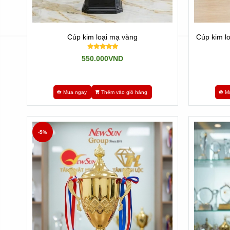
Cúp kim loại mạ vàng
Cúp kim l
550.000VND
Mua ngay
Thêm vào giỏ hàng
M
-5%