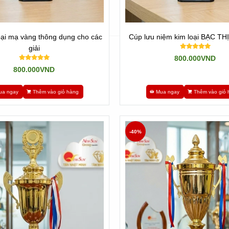
oại mạ vàng thông dụng cho các
Cúp lưu niệm kim loại BẠC T
giải
800.000VND
800.000VND
ua ngay
Thêm vào giỏ hàng
Mua ngay
Thêm vào giỏ 
-40%