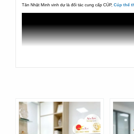
Tân Nhật Minh vinh dự là đối tác cung cấp CÚP,
Cúp thể t
Cúp kim loại thể thao
là dòng cúp được làm từ chất liệu k
Đó là dòng cúp nhập không phải dòng cúp sản xuất ở Việt
* Với dòng cúp nhập: