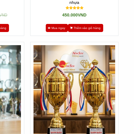
nhựa
450.000VND
0VND
hàng
Mua ngay
Thêm vào giỏ hàng