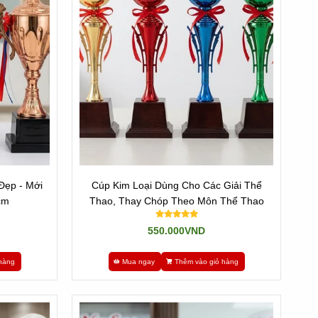
đổi được. Khách hàng chỉ việc chọn mẫu nào đẹp, kích
g được.
ững sản phẩm mà cúp nhập không đáp ứng được.
Đẹp - Mới
Cúp Kim Loại Dùng Cho Các Giải Thể
cm
Thao, Thay Chóp Theo Môn Thể Thao
550.000VND
hàng
Mua ngay
Thêm vào giỏ hàng