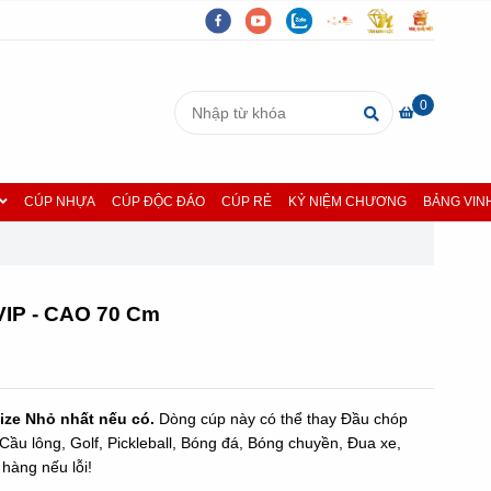
0
CÚP NHỰA
CÚP ĐỘC ĐÁO
CÚP RẺ
KỶ NIỆM CHƯƠNG
BẢNG VIN
VIP - CAO 70 Cm
ize Nhỏ nhất nếu có.
Dòng cúp này có thể thay Đầu chóp
Cầu lông, Golf, Pickleball, Bóng đá, Bóng chuyền, Đua xe,
 hàng nếu lỗi!