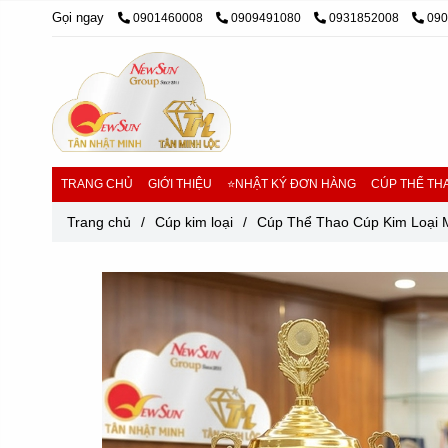
Gọi ngay
0901460008
0909491080
0931852008
09
TRANG CHỦ
GIỚI THIỆU
⭐NHẬT KÝ ĐƠN HÀNG
CÚP THỂ THA
Trang chủ
/
Cúp kim loại
/
Cúp Thể Thao Cúp Kim Loại 