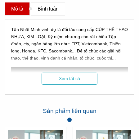
Mô tả
Bình luận
Tân Nhật Minh vinh dự là đối tác cung cấp CÚP THỂ THAO
NHỰA, KIM LOẠI, Kỷ niệm chương cho rất nhiều Tập
đoàn, cty, ngân hàng lớn như: FPT, Vietcombank, Thiên
long, Honda, KFC, Sacombank... Để tổ chúc các giải hội
thao, thể thao, vinh danh cá nhân, tổ chức, cuộc thi...
Xem tất cả
Sản phẩm liên quan
Hình ảnh Cúp Tân Nhật Minh làm cho hội thao Sacombank
Xem thêm phản hồi của Sacombank về chúng tôi tại đây: