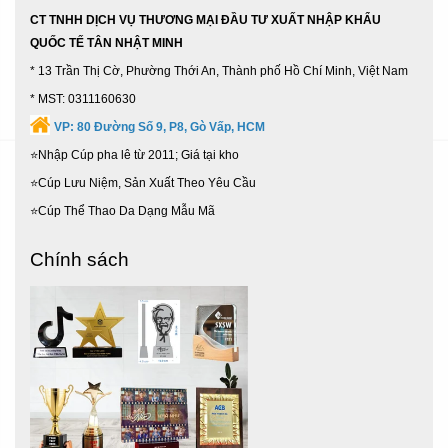
CT TNHH DỊCH VỤ THƯƠNG MẠI ĐẦU TƯ XUẤT NHẬP KHẨU
QUỐC TẾ TÂN NHẬT MINH
* 13 Trần Thị Cờ, Phường Thới An, Thành phố Hồ Chí Minh, Việt Nam
* MST: 0311160630
VP:
80 Đường Số 9, P8, Gò Vấp, HCM
⭐Nhập Cúp pha lê từ 2011; Giá tại kho
⭐Cúp Lưu Niệm, Sản Xuất Theo Yêu Cầu
⭐Cúp Thể Thao Da Dạng Mẫu Mã
Chính sách