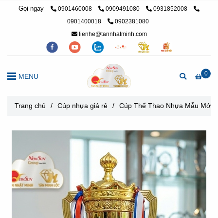
Gọi ngay
0901460008
0909491080
0931852008
0901400018
0902381080
lienhe@tannhatminh.com
0
MENU
Trang chủ
/
Cúp nhựa giá rẻ
/
Cúp Thể Thao Nhựa Mẫu Mới