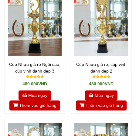
-->
Mẫu Cúp pha lê
-->
Mẫu Cúp kim loại
-->
Các mẫu Cúp nhựa
Hoặc quay
Về trang chủ
, hoặc tìn hiểu
Về chúng tôi
---//---
Newsun Tân Nhật Minh - Vua quà việt
Cúp Nhựa giá rẻ Ngôi sao,
Cúp Nhựa giá rẻ, cúp vinh
cúp vinh danh đẹp 3
danh đẹp 2
Hotline:
Zalo 0901460008
480.000VND
480.000VND
Tannhatminh.com
Mua ngay
Mua ngay
Thêm vào giỏ hàng
Thêm vào giỏ hàng