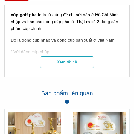
cúp golf pha le
là từ dùng để chỉ nới nào ở Hồ Chí Minh
nhập và bán các dòng cúp pha lê. Thật ra có 2 dòng sản
phẩm cúp chính:
Đó là dòng cúp nhập và dòng cúp sản xuất ở Việt Nam!
* Với dòng cúp nhập:
Xem tất cả
Sản phẩm liên quan
Hình ảnh Cúp Tân Nhật Minh làm cho hội thao Sacombank
Xem thêm phản hồi của Sacombank về chúng tôi tại đây:
Click xem