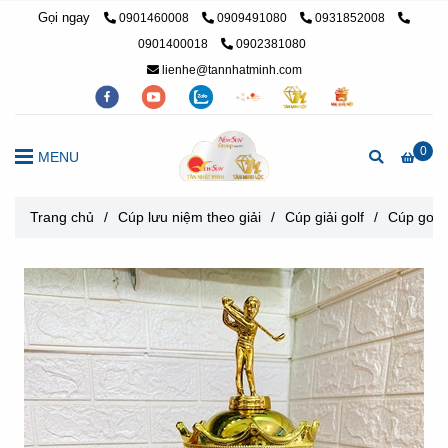
Gọi ngay
0901460008
0909491080
0931852008
0901400018
0902381080
lienhe@tannhatminh.com
0
MENU
Trang chủ
/
Cúp lưu niệm theo giải
/
Cúp giải golf
/
Cúp golf 