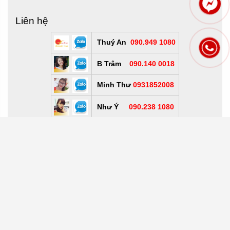
Liên hệ
Thuý An
090.949 1080
B Trâm
090.140 0018
Minh Thư
0931852008
Như Ý
090.238 1080
Khả Như
094.992 0008
Hotline
090.146 0008
Thời gian làm việc
Thời gian làm việc: Thứ 2 - sáng thứ 7
* Sáng: Từ 8h00 đến 12h00
*
Chiều: Từ 13h30 đến 17h00